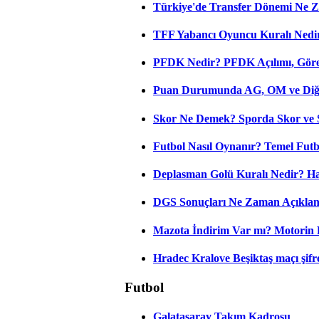
Türkiye'de Transfer Dönemi Ne Z
TFF Yabancı Oyuncu Kuralı Nedir
PFDK Nedir? PFDK Açılımı, Görev
Puan Durumunda AG, OM ve Diğer
Skor Ne Demek? Sporda Skor ve 
Futbol Nasıl Oynanır? Temel Futb
Deplasman Golü Kuralı Nedir? Ha
DGS Sonuçları Ne Zaman Açıkla
Mazota İndirim Var mı? Motorin 
Hradec Kralove Beşiktaş maçı şifres
Futbol
Galatasaray Takım Kadrosu