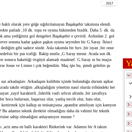
2017
 haklı olarak yere göğe sığdırılamayan Başakşehir takımına elendi.
rekte patladı ,10 dk. topa ve oyuna hükmeden bizdik. Daha 5. dk. da
k ama yediğimiz gol dengeleri Başakşehir e çevirdi. Ardından 2. gol
devre sonuna kadar şaşkın şaşkın oyunu seyreden bir G.Saray. İkinci
ediğim gibi sadece sözde. Asla takımda bir hırs ,bir isyan ,bir onur
,hedefsiz bir pas trafiği. Rakip mutlu ,G.Saray mesut. Arada son dk.
enme sonucu hakettiği övgüyü alamadı maalesef. G.Saray ın bu maçta
Y
rse Josue ve Linnes i çok beğendim. Maç işte bu, şimdi gelelim şu
e saz arkadaşları. Arkadaşım kulübün içinde bulunduğu durum aşikar.
rada takdir ettiğim ,alkışladığım yönetim nasıl olurda tribündeki her
yan ,zayıf karakterli ,liderlik vasfı sıfırın altında ,bir zavallıya
r hoca bulursun, başarısız olur, yanlış tercih olur, hata olur,
nı kestirmek için kalkıp su tesisatçısına ,apandist ameliyatı için kamyon
n ? Bu adamın teknik direktör olmadığını daha da vahimi bir teknik
irisine sahip olmadığını anlayamıyor musun ?
lı ,aciz ama en ballı karakteri Riekerink var. Adamın bir A takım