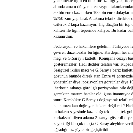
yönetmekle ilgili en ufak bir özelliği yok, liderl
altında ama o dünyanın en saygın takımlarından b
80 bin euro kazanırken 100 bin euro dolaylarında
%750 zam yapılarak A takıma teknik direktör d
ezilerek 2 kupa kazanıyor. Hiç düzgün bir top
kalitesi ile ligin tepesinde kalıyor. Bu kadar b
kazanırdım.
Federasyon ve hakemlere gelelim. Türkiyede fu
çeviren düzenbazlar birliğine. Kardeşim her ma
maçı ve G.Saray ı katletti. Konuşana cezayı ba
gösteremezler. Hadi dediler telafisi var. Kupa
Sesigüzel ikilisi maçı ve G.Saray ı bariz katlet
gözünün önünde dirsek atan Emre yi görmezden
yönetsinler diye ,pozisyonları görsünler diye 1
,herkesin rahatça gördüğü pozisyonları bile doğ
gerçekten masum hatalar olduğuna inanmıyor d
sonra Karabükte G.Saray ı doğrayarak telafi ed
puanımıza kan doğrayan hakem değil mi ? Hadi 
ın hakem sayesinde kazandığı tek puan ,tek gol 
korkaksın" diyen adama 2. sarıyı gösterdi diy
kaybettiği bir çok maçta G.Saray aleyhine verile
uğradığımız şöyle bir geçiştirildi.