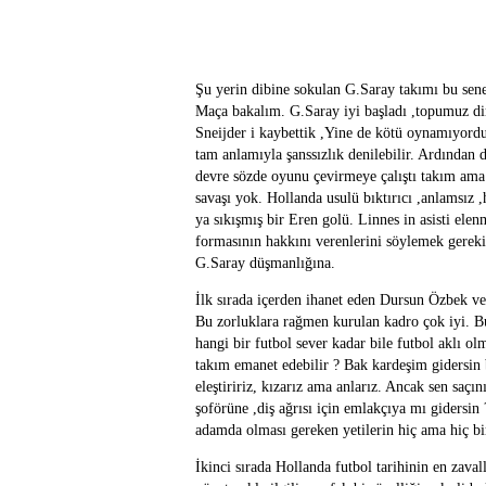
Şu yerin dibine sokulan G.Saray takımı bu sene
Maça bakalım. G.Saray iyi başladı ,topumuz di
Sneijder i kaybettik ,Yine de kötü oynamıyordu
tam anlamıyla şanssızlık denilebilir. Ardından 
devre sözde oyunu çevirmeye çalıştı takım ama d
savaşı yok. Hollanda usulü bıktırıcı ,anlamsız 
ya sıkışmış bir Eren golü. Linnes in asisti el
formasının hakkını verenlerini söylemek gereki
G.Saray düşmanlığına.
İlk sırada içerden ihanet eden Dursun Özbek v
Bu zorluklara rağmen kurulan kadro çok iyi. Bu
hangi bir futbol sever kadar bile futbol aklı olma
takım emanet edebilir ? Bak kardeşim gidersin bi
eleştiririz, kızarız ama anlarız. Ancak sen saçı
şoförüne ,diş ağrısı için emlakçıya mı gidersi
adamda olması gereken yetilerin hiç ama hiç b
İkinci sırada Hollanda futbol tarihinin en zaval