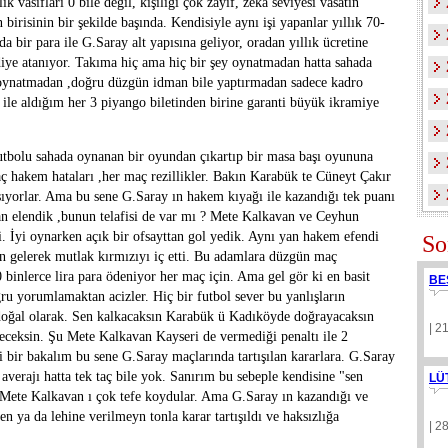
ik vasıfları 0 bile değil, kişiliği çok zayıf, zeka seviyesi vasatın
irisinin bir şekilde başında. Kendisiyle aynı işi yapanlar yıllık 70-
 bir para ile G.Saray alt yapısına geliyor, oradan yıllık ücretine
iye atanıyor. Takıma hiç ama hiç bir şey oynatmadan hatta sahada
 oynatmadan ,doğru düzgün idman bile yaptırmadan sadece kadro
al ile aldığım her 3 piyango biletinden birine garanti büyük ikramiye
tbolu sahada oynanan bir oyundan çıkartıp bir masa başı oyununa
ç hakem hataları ,her maç rezillikler. Bakın Karabük te Cüneyt Çakır
sıyorlar. Ama bu sene G.Saray ın hakem kıyağı ile kazandığı tek puanı
dan elendik ,bunun telafisi de var mı ? Mete Kalkavan ve Ceyhun
ti. İyi oynarken açık bir ofsayttan gol yedik. Aynı yan hakem efendi
So
 gelerek mutlak kırmızıyı iç etti. Bu adamlara düzgün maç
0 binlerce lira para ödeniyor her maç için. Ama gel gör ki en basit
BE
ru yorumlamaktan acizler. Hiç bir futbol sever bu yanlışların
oğal olarak. Sen kalkacaksın Karabük ü Kadıköyde doğrayacaksın
| 2
eceksin. Şu Mete Kalkavan Kayseri de vermediği penaltı ile 2
bir bakalım bu sene G.Saray maçlarında tartışılan kararlara. G.Saray
averajı hatta tek taç bile yok. Sanırım bu sebeple kendisine "sen
LÜ
e Mete Kalkavan ı çok tefe koydular. Ama G.Saray ın kazandığı ve
n ya da lehine verilmeyn tonla karar tartışıldı ve haksızlığa
| 2