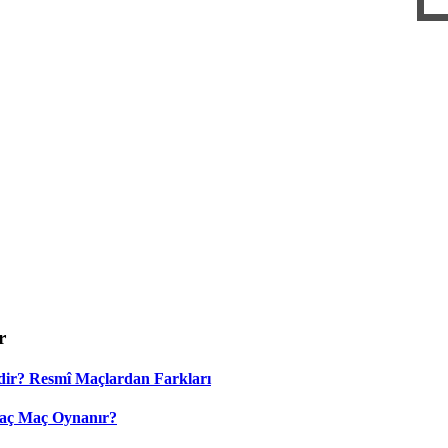
r
dir? Resmî Maçlardan Farkları
Kaç Maç Oynanır?