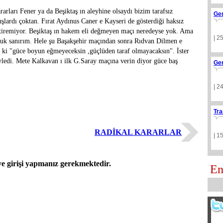
rları Fener ya da Beşiktaş ın aleyhine olsaydı bizim tarafsız
Ge
rdı çoktan. Fırat Aydınus Caner e Kayseri de gösterdiği haksız
itiremiyor. Beşiktaş ın hakem eli değmeyen maçı neredeyse yok. Ama
| 2
uk sanırım. Hele şu Başakşehir maçından sonra Rıdvan Dilmen e
ki "güce boyun eğmeyeceksin ,güçlüden taraf olmayacaksın". İster
ledi. Mete Kalkavan ı ilk G.Saray maçına verin diyor güce baş
Ge
| 2
Tra
RADİKAL KARARLAR
| 1
 girişi yapmanız gerekmektedir.
En