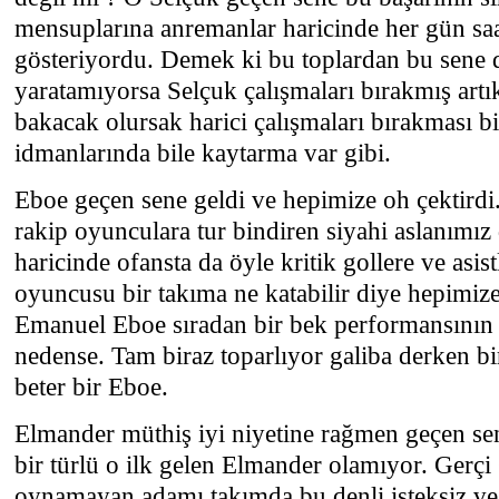
mensuplarına anremanlar haricinde her gün saa
gösteriyordu. Demek ki bu toplardan bu sene de
yaratamıyorsa Selçuk çalışmaları bırakmış artı
bakacak olursak harici çalışmaları bırakması b
idmanlarında bile kaytarma var gibi.
Eboe geçen sene geldi ve hepimize oh çektirdi.
rakip oyunculara tur bindiren siyahi aslanımız 
haricinde ofansta da öyle kritik gollere ve asist
oyuncusu bir takıma ne katabilir diye hepimize
Emanuel Eboe sıradan bir bek performansının
nedense. Tam biraz toparlıyor galiba derken b
beter bir Eboe.
Elmander müthiş iyi niyetine rağmen geçen sen
bir türlü o ilk gelen Elmander olamıyor. Gerçi 
oynamayan adamı takımda bu denli isteksiz ve