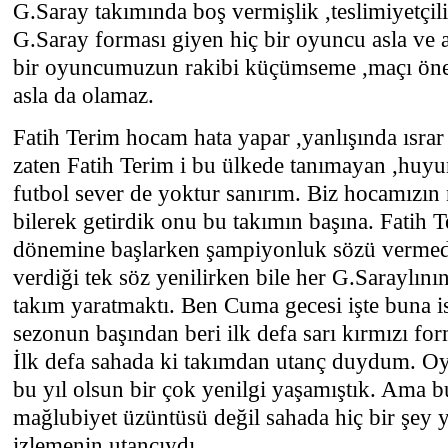
G.Saray takımında boş vermişlik ,teslimiyetçi
G.Saray forması giyen hiç bir oyuncu asla ve 
bir oyuncumuzun rakibi küçümseme ,maçı ö
asla da olamaz.
Fatih Terim hocam hata yapar ,yanlışında ısrar
zaten Fatih Terim i bu ülkede tanımayan ,huy
futbol sever de yoktur sanırım. Biz hocamızın
bilerek getirdik onu bu takımın başına. Fatih 
dönemine başlarken şampiyonluk sözü vermed
verdiği tek söz yenilirken bile her G.Saraylını
takım yaratmaktı. Ben Cuma gecesi işte buna i
sezonun başından beri ilk defa sarı kırmızı f
İlk defa sahada ki takımdan utanç duydum. Oys
bu yıl olsun bir çok yenilgi yaşamıştık. Ama b
mağlubiyet üzüntüsü değil sahada hiç bir şey
izlemenin utancıydı.