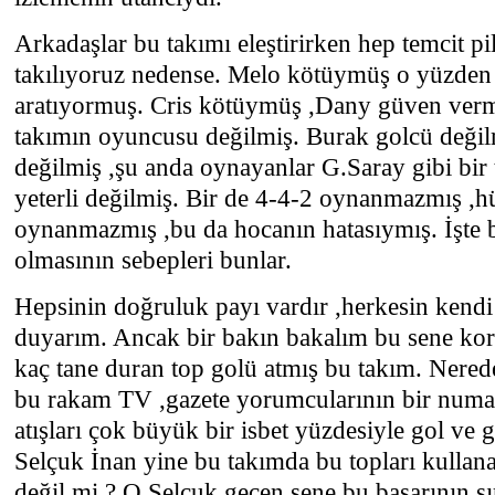
Arkadaşlar bu takımı eleştirirken hep temcit pil
takılıyoruz nedense. Melo kötüymüş o yüzden
aratıyormuş. Cris kötüymüş ,Dany güven ver
takımın oyuncusu değilmiş. Burak golcü deği
değilmiş ,şu anda oynayanlar G.Saray gibi bir t
yeterli değilmiş. Bir de 4-4-2 oynanmazmış ,
oynanmazmış ,bu da hocanın hatasıymış. İşte 
olmasının sebepleri bunlar.
Hepsinin doğruluk payı vardır ,herkesin kendi
duyarım. Ancak bir bakın bakalım bu sene korn
kaç tane duran top golü atmış bu takım. Nered
bu rakam TV ,gazete yorumcularının bir numar
atışları çok büyük bir isbet yüzdesiyle gol ve
Selçuk İnan yine bu takımda bu topları kullan
değil mi ? O Selçuk geçen sene bu başarının sı