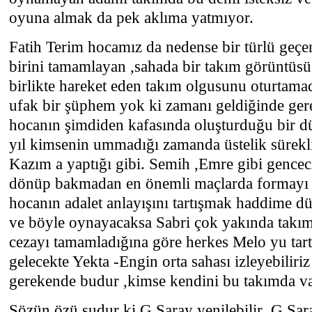
oyuna almak da pek aklıma yatmıyor.
Fatih Terim hocamız da nedense bir türlü geçe
birini tamamlayan ,sahada bir takım görüntüsü 
birlikte hareket eden takım olgusunu oturtama
ufak bir şüphem yok ki zamanı geldiğinde ger
hocanın şimdiden kafasında oluşturduğu bir d
yıl kimsenin ummadığı zamanda üstelik sürekl
Kazım a yaptığı gibi. Semih ,Emre gibi gencec
dönüp bakmadan en önemli maçlarda formayı t
hocanın adalet anlayışını tartışmak haddime 
ve böyle oynayacaksa Sabri çok yakında takıma
cezayı tamamladığına göre herkes Melo yu tart
gelecekte Yekta -Engin orta sahası izleyebiliri
gerekende budur ,kimse kendini bu takımda v
Sözün özü şudur ki G.Saray yenilebilir ,G.Sara