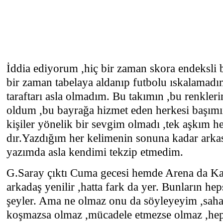
İddia ediyorum ,hiç bir zaman skora endeksli 
bir zaman tabelaya aldanıp futbolu ıskalamadı
taraftarı asla olmadım. Bu takımın ,bu renkler
oldum ,bu bayrağa hizmet eden herkesi başımı
kişiler yönelik bir sevgim olmadı ,tek aşkım h
dır.Yazdığım her kelimenin sonuna kadar arkas
yazımda asla kendimi tekzip etmedim.
G.Saray çıktı Cuma gecesi hemde Arena da Kar
arkadaş yenilir ,hatta fark da yer. Bunların hep
şeyler. Ama ne olmaz onu da söyleyeyim ,saha
koşmazsa olmaz ,mücadele etmezse olmaz ,hep