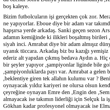
boş kaleye.
Bizim futbolcuların işi gerçekten çok zor. Me
ne yapıyorlar. Eboue diye bir adam var takımd
hapşırsa yerde arkadaş. Sanki geçen sezon Ars
adamın kemiğinde ki ilikleri boşaltmış birileri
siyah inci. Amrabat diye bir adam almışız düny
uyanık tüccara. Arkadaş biz bu kazığı yemişi
ederiz alt yapıdan çıkmış bedava Aydın a. Hiç 
bir şeyler yapıyor ,şampiyonlar liginde bile go
,şampiyonluklarda payı var. Amrabat a gelen b
,beklentiye giren tek allahın kulumu var ? Be
oynayacak yıldız kariyeri ne olursa olsun ken
çeyreğine oynayan Emre den ,Engin den ,Semi
almayacak ise takımın liderliği için Selçuk la i
Gökhan kadar profesyonel olmayacak ise Elm