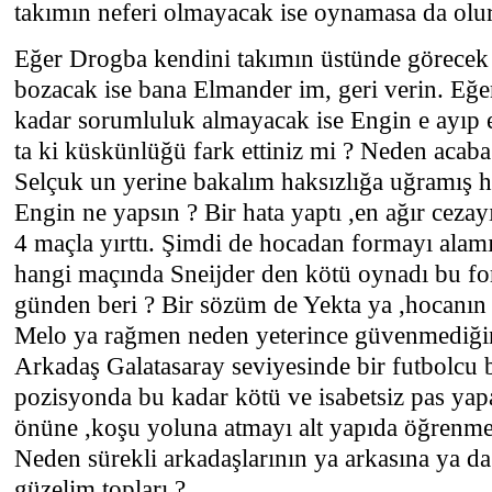
takımın neferi olmayacak ise oynamasa da olur
Eğer Drogba kendini takımın üstünde görecek 
bozacak ise bana Elmander im, geri verin. Eğe
kadar sorumluluk almayacak ise Engin e ayıp
ta ki küskünlüğü fark ettiniz mi ? Neden acab
Selçuk un yerine bakalım haksızlığa uğramış h
Engin ne yapsın ? Bir hata yaptı ,en ağır cezayı
4 maçla yırttı. Şimdi de hocadan formayı alamı
hangi maçında Sneijder den kötü oynadı bu for
günden beri ? Bir sözüm de Yekta ya ,hocanın 
Melo ya rağmen neden yeterince güvenmediğin
Arkadaş Galatasaray seviyesinde bir futbolcu 
pozisyonda bu kadar kötü ve isabetsiz pas ya
önüne ,koşu yoluna atmayı alt yapıda öğrenme
Neden sürekli arkadaşlarının ya arkasına ya da 
güzelim topları ?