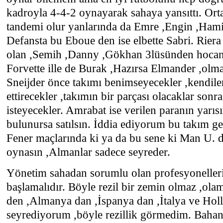
kadroyla 4-4-2 oynayarak sahaya yansıttı. Or
tandemi olur yanlarında da Emre ,Engin ,Hami
Defansta bu Eboue den ise elbette Sabri. Rie
olan ,Semih ,Danny ,Gökhan 3lüsünden hocanı
Forvette ille de Burak ,Hazırsa Elmander ,ol
Sneijder önce takımı benimseyecekler ,kendiler
ettirecekler ,takımın bir parçası olacaklar son
isteyecekler. Amrabat ise verilen paranın yarıs
bulunursa satılsın. İddia ediyorum bu takım g
Fener maçlarında ki ya da bu sene ki Man U. 
oynasın ,Almanlar sadece seyreder.
Yönetim sahadan sorumlu olan profesyonelleri
başlamalıdır. Böyle rezil bir zemin olmaz ,olam
den ,Almanya dan ,İspanya dan ,İtalya ve Hol
seyrediyorum ,böyle rezillik görmedim. Bahan