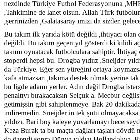
nezdinde Türkiye Futbol Federasyonuna ,M
,Tahkimine de lanet olsun. Allah Türk futbolunu
,şerrinizden ,Galatasaray ımızı da sizden gele
Bu takım ilk yarıda kötü değildi ,ihtiyacı olan d
değildi. Bu takım geçen yıl gösterdi ki kilidi 
takımı oynatacak futbolculara sahiptir. İhtiyaç 
stoperdi hepsi bu. Drogba yıdıız ,Sneijder yıld
da Türkiye. Eğer sen yüreğini ortaya koymazs
kafa atmazsan ,takıma destek olmak yerine ta
bu ligde adamı yerler. Adın değil Drogba ister
penaltıyı bırakacaksın Selçuk a. Mecbur değils
getimişsin gibi sahiplenmeye. Bak 20 dakikada
indiremedin. Sneijder in tek şutu olmayacaks
yıldızı. Bari boş kaleye yuvarlamayı becerseyd
Keza Burak ta bu maçta dağları taşları dövdü 
da özendi sonra Dünya yıldızı Hollandalıya ,Ri