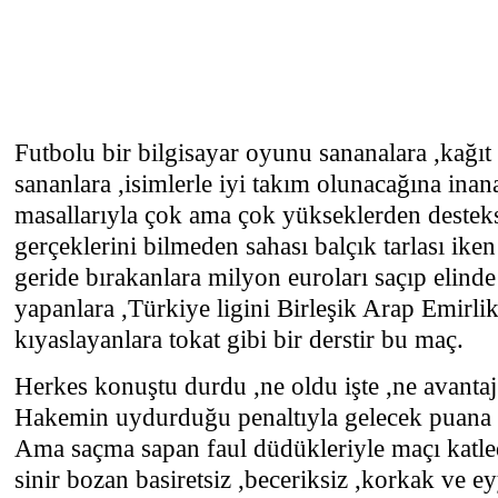
Futbolu bir bilgisayar oyunu sananalara ,kağıt
sananlara ,isimlerle iyi takım olunacağına inan
masallarıyla çok ama çok yükseklerden desteks
gerçeklerini bilmeden sahası balçık tarlası iken
geride bırakanlara milyon euroları saçıp elinde
yapanlara ,Türkiye ligini Birleşik Arap Emirlikle
kıyaslayanlara tokat gibi bir derstir bu maç.
Herkes konuştu durdu ,ne oldu işte ,ne avantaj
Hakemin uydurduğu penaltıyla gelecek puana l
Ama saçma sapan faul düdükleriyle maçı katled
sinir bozan basiretsiz ,beceriksiz ,korkak ve