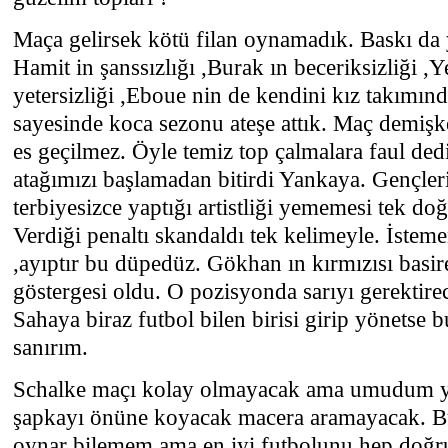
Maça gelirsek kötü filan oynamadık. Baskı da
Hamit in şanssızlığı ,Burak ın beceriksizliği ,Y
yetersizliği ,Eboue nin de kendini kız takımın
sayesinde koca sezonu ateşe attık. Maç demişk
es geçilmez. Öyle temiz top çalmalara faul ded
atağımızı başlamadan bitirdi Yankaya. Gençle
terbiyesizce yaptığı artistliği yememesi tek 
Verdiği penaltı skandaldı tek kelimeyle. İste
,ayıptır bu düpedüz. Gökhan ın kırmızısı basire
göstergesi oldu. O pozisyonda sarıyı gerektirec
Sahaya biraz futbol bilen birisi girip yönetse b
sanırım.
Schalke maçı kolay olmayacak ama umudum yo
şapkayı önüne koyacak macera aramayacak. Bu
oynar bilemem ama en iyi futbolunu hep doğr