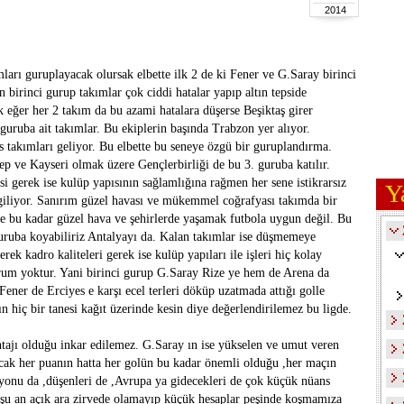
2014
mları guruplayacak olursak elbette ilk 2 de ki Fener ve G.Saray birinci
n birinci gurup takımlar çok ciddi hatalar yapıp altın tepside
k eğer her 2 takım da bu azami hatalara düşerse Beşiktaş girer
.guruba ait takımlar. Bu ekiplerin başında Trabzon yer alıyor.
 takımları geliyor. Bu elbette bu seneye özgü bir guruplandırma.
ep ve Kayseri olmak üzere Gençlerbirliği de bu 3. guruba katılır.
si gerek ise kulüp yapısının sağlamlığına rağmen her sene istikrarsız
Y
iliyor. Sanırım güzel havası ve mükemmel coğrafyası takımda bir
lde bu kadar güzel hava ve şehirlerde yaşamak futbola uygun değil. Bu
guruba koyabiliriz Antalyayı da. Kalan takımlar ise düşmemeye
rek kadro kaliteleri gerek ise kulüp yapıları ile işleri hiç kolay
çurum yoktur. Yani birinci gurup G.Saray Rize ye hem de Arena da
ener de Erciyes e karşı ecel terleri döküp uzatmada attığı golle
n hiç bir tanesi kağıt üzerinde kesin diye değerlendirilemez bu ligde.
tajı olduğu inkar edilemez. G.Saray ın ise yükselen ve umut veren
cak her puanın hatta her golün bu kadar önemli olduğu ,her maçın
piyonu da ,düşenleri de ,Avrupa ya gidecekleri de çok küçük nüans
e şu an açık ara zirvede olamayıp küçük hesaplar peşinde koşmamıza