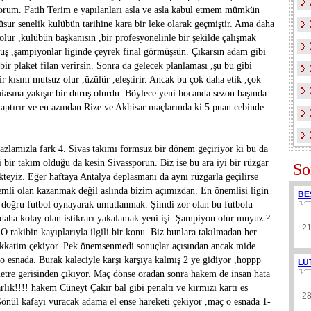
orum. Fatih Terim e yapılanları asla ve asla kabul etmem mümkün
küsur senelik kulübün tarihine kara bir leke olarak geçmiştir. Ama daha
lur ,kulübün başkanısın ,bir profesyonelinle bir şekilde çalışmak
uş ,şampiyonlar liginde çeyrek final görmüşsün. Çıkarsın adam gibi
bir plaket filan verirsin. Sonra da gelecek planlaması ,şu bu gibi
bir kısım mutsuz olur ,üzülür ,eleştirir. Ancak bu çok daha etik ,çok
asına yakışır bir duruş olurdu. Böylece yeni hocanda sezon başında
i yaptırır ve en azından Rize ve Akhisar maçlarında ki 5 puan cebinde
azlamızla fark 4. Sivas takımı formsuz bir dönem geçiriyor ki bu da
i bir takım olduğu da kesin Sivassporun. Biz ise bu ara iyi bir rüzgar
So
teyiz. Eğer haftaya Antalya deplasmanı da aynı rüzgarla geçilirse
nemli olan kazanmak değil aslında bizim açımızdan. En önemlisi ligin
BE
ve doğru futbol oynayarak umutlanmak. Şimdi zor olan bu futbolu
aha kolay olan istikrarı yakalamak yeni işi. Şampiyon olur muyuz ?
| 2
rakibin kayıplarıyla ilgili bir konu. Biz bunlara takılmadan her
 dikkatim çekiyor. Pek önemsenmedi sonuçlar açısından ancak mide
o esnada. Burak kaleciyle karşı karşıya kalmış 2 ye gidiyor ,hoppp
LÜ
 metre gerisinden çıkıyor. Maç dönse oradan sonra hakem de insan hata
lık!!!! hakem Cüneyt Çakır bal gibi penaltı ve kırmızı kartı es
| 2
önül kafayı vuracak adama el ense hareketi çekiyor ,maç o esnada 1-