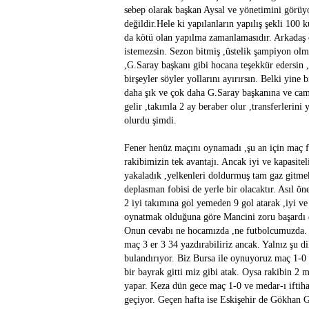
sebep olarak başkan Aysal ve yönetimini görüy
değildir.Hele ki yapılanların yapılış şekli 100 
da kötü olan yapılma zamanlamasıdır. Arkadaş o
istemezsin. Sezon bitmiş ,üstelik şampiyon olm
,G.Saray başkanı gibi hocana teşekkür edersin ,
birşeyler söyler yollarını ayırırsın. Belki yine 
daha şık ve çok daha G.Saray başkanına ve cami
gelir ,takımla 2 ay beraber olur ,transferlerin
olurdu şimdi.
Fener henüz maçını oynamadı ,şu an için maç f
rakibimizin tek avantajı. Ancak iyi ve kapasitel
yakaladık ,yelkenleri doldurmuş tam gaz gitmek
deplasman fobisi de yerle bir olacaktır. Asıl ö
2 iyi takımına gol yemeden 9 gol atarak ,iyi 
oynatmak olduğuna göre Mancini zoru başardı d
Onun cevabı ne hocamızda ,ne futbolcumuzda. O 
maç 3 er 3 34 yazdırabiliriz ancak. Yalnız şu
bulandırıyor. Biz Bursa ile oynuyoruz maç 1-0 
bir bayrak gitti miz gibi atak. Oysa rakibin 2
yapar. Keza dün gece maç 1-0 ve medar-ı iftihar
geçiyor. Geçen hafta ise Eskişehir de Gökhan G