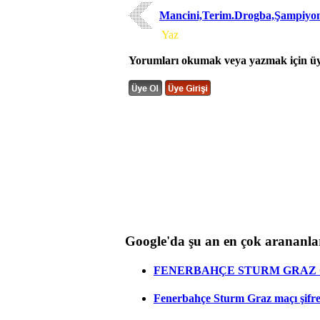
Mancini,Terim.Drogba,Şampiyo
Yorum
Yaz
Yorumları okumak veya yazmak için üye
Google'da şu an en çok arananla
FENERBAHÇE STURM GRAZ C
Fenerbahçe Sturm Graz maçı şifresi