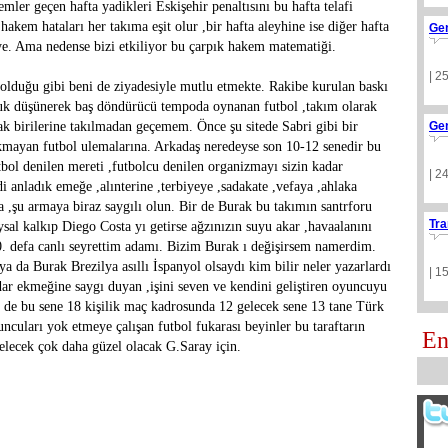
ler geçen hafta yadikleri Eskişehir penaltısını bu hafta telafi
akem hataları her takıma eşit olur ,bir hafta aleyhine ise diğer hafta
Ge
iye. Ama nedense bizi etkiliyor bu çarpık hakem matematiği.
| 2
olduğu gibi beni de ziyadesiyle mutlu etmekte. Rakibe kurulan baskı
abuk düşünerek baş döndürücü tempoda oynanan futbol ,takım olarak
k birilerine takılmadan geçemem. Önce şu sitede Sabri gibi bir
Ge
kmayan futbol ulemalarına. Arkadaş neredeyse son 10-12 senedir bu
tbol denilen mereti ,futbolcu denilen organizmayı sizin kadar
| 2
 anladık emeğe ,alınterine ,terbiyeye ,sadakate ,vefaya ,ahlaka
a ,şu armaya biraz saygılı olun. Bir de Burak bu takımın santrforu
Tra
sal kalkıp Diego Costa yı getirse ağzınızın suyu akar ,havaalanını
30. defa canlı seyrettim adamı. Bizim Burak ı değişirsem namerdim.
a da Burak Brezilya asıllı İspanyol olsaydı kim bilir neler yazarlardı
| 1
ar ekmeğine saygı duyan ,işini seven ve kendini geliştiren oyuncuyu
de bu sene 18 kişilik maç kadrosunda 12 gelecek sene 13 tane Türk
uları yok etmeye çalışan futbol fukarası beyinler bu taraftarın
En
 gelecek çok daha güzel olacak G.Saray için.