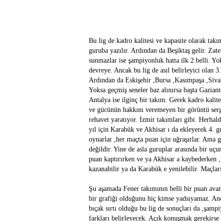
Bu lig de kadro kalitesi ve kapasite olarak takı
guruba yazılır. Ardından da Beşiktaş gelir. Zate
sunmazlar ise şampiyonluk hatta ilk 2 belli. Yo
devreye. Ancak bu lig de asıl belirleyici olan 3
Ardından da Eskişehir ,Bursa ,Kasımpaşa ,Sivas
Yoksa geçmiş seneler baz alınırsa başta Gaziant
Antalya ise ilginç bir takım. Gerek kadro kalite
ve gücünün hakkını veremeyen bir görüntü serg
rehavet yaratıyor. İzmir takımları gibi. Herha
yıl için Karabük ve Akhisar ı da ekleyerek 4. 
oynarlar ,her maçta puan için uğraşırlar. Ama ge
değildir. Yine de asla guruplar arasında bir u
puan kaptırırken ve ya Akhisar a kaybederken ,F
kazanabilir ya da Karabük e yenilebilir. Maçları
Şu aşamada Fener takımının belli bir puan avan
bir grafiği olduğunu hiç kimse yadsıyamaz. An
bıçak sırtı olduğu bu lig de sonuçları da ,şam
farkları belirleyecek. Açık konuşmak gerekirs