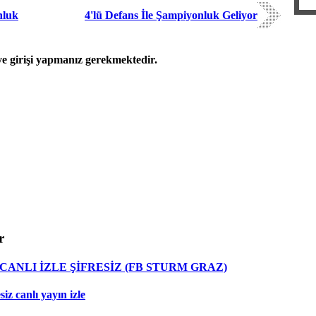
nluk
4'lü Defans İle Şampiyonluk Geliyor
 girişi yapmanız gerekmektedir.
r
ANLI İZLE ŞİFRESİZ (FB STURM GRAZ)
z canlı yayın izle