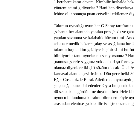
1 berabere karar devam. Kimbilir herhalde hakem
yöntemine mi gidiyorlar ? Hani hep diyorlarya h
lehine olur sonuçta puan cetvelini etkilemez d
Takımın oynadığı oyun her G.Saray taraftarını 
,sahanın her alanında yapılan pres ,hızlı ve ç
yapılan savunma ve kalabalık hücum timi. Anca
adama etmedik hakaret ,alay ve aşağılama bıra
takımın başına kim geldiyse hiç birisi mi bu fu
bilmiyorlar tanımıyorlar mı sanıyorsunuz ? Hadi
,namusa ,şerefe saygınız yok da bari şu formay
olamaz diyenlere iki çift sözüm olacak. Ünal Ay
karnaval alanına çevirirsiniz. Dün gece belki 
Eğer Costa bizde Burak Atletico da oynasaydı ,y
şu çocuğa bunca laf edenler. Oysa bu çocuk kad
40 senedir ne gördüm ne duydum ben. Hele bir 
oyuncu bulunduma kuralını bilmeden böyle oyunc
arasından elenirse ,yok edilir ise işte o zaman