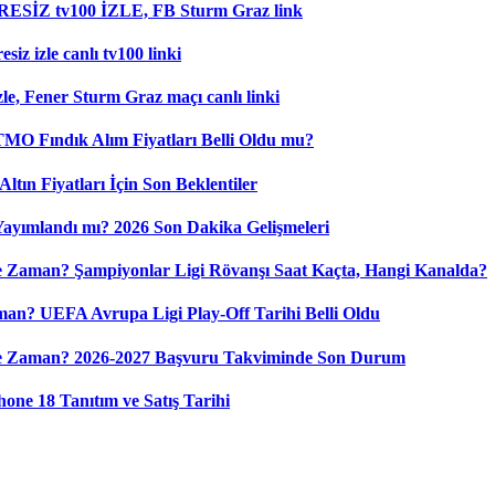
RESİZ tv100 İZLE, FB Sturm Graz link
iz izle canlı tv100 linki
le, Fener Sturm Graz maçı canlı linki
 TMO Fındık Alım Fiyatları Belli Oldu mu?
ltın Fiyatları İçin Son Beklentiler
 Yayımlandı mı? 2026 Son Dakika Gelişmeleri
 Zaman? Şampiyonlar Ligi Rövanşı Saat Kaçta, Hangi Kanalda?
n? UEFA Avrupa Ligi Play-Off Tarihi Belli Oldu
Ne Zaman? 2026-2027 Başvuru Takviminde Son Durum
ne 18 Tanıtım ve Satış Tarihi