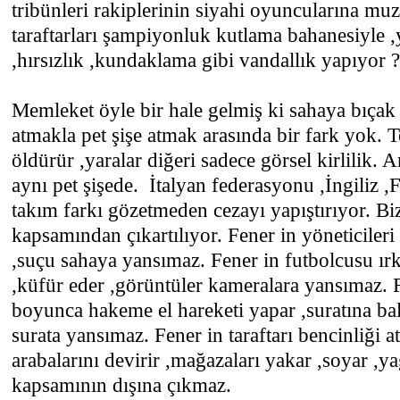
tribünleri rakiplerinin siyahi oyuncularına mu
taraftarları şampiyonluk kutlama bahanesiyle 
,hırsızlık ,kundaklama gibi vandallık yapıyor ?
Memleket öyle bir hale gelmiş ki sahaya bıçak 
atmakla pet şişe atmak arasında bir fark yok. T
öldürür ,yaralar diğeri sadece görsel kirlilik.
aynı pet şişede. İtalyan federasyonu ,İngiliz 
takım farkı gözetmeden cezayı yapıştırıyor. Bi
kapsamından çıkartılıyor. Fener in yöneticileri 
,suçu sahaya yansımaz. Fener in futbolcusu ırkç
,küfür eder ,görüntüler kameralara yansımaz. F
boyunca hakeme el hareketi yapar ,suratına bal
surata yansımaz. Fener in taraftarı bencinliği at
arabalarını devirir ,mağazaları yakar ,soyar ,y
kapsamının dışına çıkmaz.