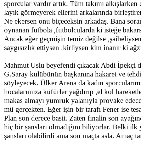
sporcular vardır artık. Tüm takımı alkışlarken
layık görmeyerek ellerini arkalarında birleştire
Ne ekersen onu biçeceksin arkadaş. Bana sora
oynanan futbola ,futbolcularda ki isteğe baka
Ancak eğer geçmişin temiz değilse ,şaibeliysen
saygısızlık ettiysen ,kirliysen kim inanır ki ağz
Mahmut Uslu beyefendi çıkacak Abdi İpekçi de
G.Saray kulübünün başkanına hakaret ve tehdit
söyleyecek. Ülker Arena da kadın sporcularımı
hocalarımıza küfürler yağdırıp ,el kol hareketl
makas almayı yumruk yalanıyla provake edece
mü gerçekten. Eğer işin bir tarafı Fener ise te
Plan son derece basit. Zaten finalin son ayağın
hiç bir şansları olmadığını biliyorlar. Belki ilk
şansları olabilirdi ama son maçta asla. Amaç t