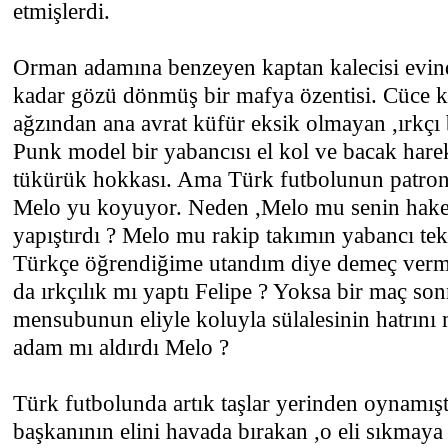
etmişlerdi.
Orman adamına benzeyen kaptan kalecisi evin
kadar gözü dönmüş bir mafya özentisi. Cüce ka
ağzından ana avrat küfür eksik olmayan ,ırkçı
Punk model bir yabancısı el kol ve bacak harek
tükürük hokkası. Ama Türk futbolunun patronu
Melo yu koyuyor. Neden ,Melo mu senin hake
yapıştırdı ? Melo mu rakip takımın yabancı te
Türkçe öğrendiğime utandım diye demeç verm
da ırkçılık mı yaptı Felipe ? Yoksa bir maç son
mensubunun eliyle koluyla sülalesinin hatrını
adam mı aldırdı Melo ?
Türk futbolunda artık taşlar yerinden oynamışt
başkanının elini havada bırakan ,o eli sıkmay