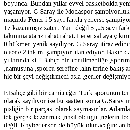
boyunca. Bundan yıllar evvel basketbolda ye
yaşanıyor. G.Saray ile Modaspor şampiyonluk 
maçında Fener i 5 sayı farkla yenerse şampiyon
17 kazanmışız zaten. Yani değil 5 ,25 sayı far
takımına atarız rahat rahat. Fener sahaya çıkmı
0 hükmen yenik sayılıyor. G.Saray itiraz edi
o sene 2 takımı şampiyon ilan ediyor. Bakın 
yıllarında ki F.Bahçe nin centilmenliğe ,sportm
,namusuna ,sporcu şerefine ,alın terine bakış a
hiç bir şeyi değiştirmedi asla ,genler değişmiyo
F.Bahçe gibi bir camia eğer Türk sporunun teme
olarak sayılıyor ise bu saatten sonra G.Saray ı
pisliğin bir parçası olarak saymasınlar. Adamla
tek gerçek kazanmak ,nasıl olduğu ,nelerin feda
değil. Kaybederken de büyük olunacağından bi