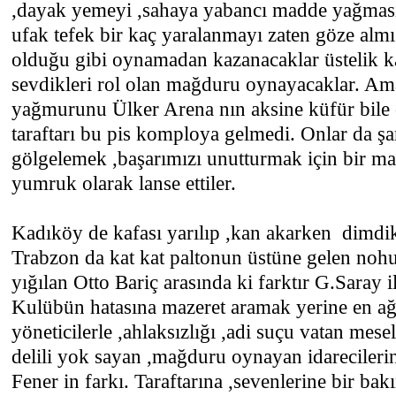
,dayak yemeyi ,sahaya yabancı madde yağmas
ufak tefek bir kaç yaralanmayı zaten göze alm
olduğu gibi oynamadan kazanacaklar üstelik
sevdikleri rol olan mağduru oynayacaklar. Am
yağmurunu Ülker Arena nın aksine küfür bile
taraftarı bu pis komploya gelmedi. Onlar da
gölgelemek ,başarımızı unutturmak için bir ma
yumruk olarak lanse ettiler.
Kadıköy de kafası yarılıp ,kan akarken dimdik
Trabzon da kat kat paltonun üstüne gelen nohut
yığılan Otto Bariç arasında ki farktır G.Saray i
Kulübün hatasına mazeret aramak yerine en ağı
yöneticilerle ,ahlaksızlığı ,adi suçu vatan mese
delili yok sayan ,mağduru oynayan idarecilerin
Fener in farkı. Taraftarına ,sevenlerine bir bak