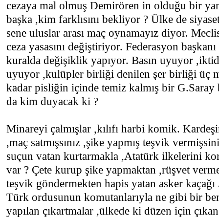
cezaya mal olmuş Demirören in olduğu bir yanc
başka ,kim farklısını bekliyor ? Ülke de siyase
sene uluslar arası maç oynamayız diyor. Meclis 
ceza yasasını değiştiriyor. Federasyon başkanı b
kuralda değişiklik yapıyor. Basın uyuyor ,ikti
uyuyor ,kulüpler birliği denilen şer birliği 
kadar pisliğin içinde temiz kalmış bir G.Saray 
da kim duyacak ki ?
Minareyi çalmışlar ,kılıfı harbi komik. Kardeş
,maç satmışsınız ,şike yapmış teşvik vermişsini
suçun vatan kurtarmakla ,Atatürk ilkelerini ko
var ? Çete kurup şike yapmaktan ,rüşvet verme
teşvik göndermekten hapis yatan asker kaçağı A
Türk ordusunun komutanlarıyla ne gibi bir benz
yapılan çıkartmalar ,ülkede ki düzen için çık