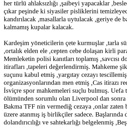
her türlü ahlaksızlığı ,şaibeyi yapacaklar ,besl
çıkar peşinde ki siyasiler pisliklerini temizleyec
kandırılacak ,masallarla uytulacak ,geriye de ba
kalmamış kupalar kalacak.
Kardeşim yöneticilerin çete kurmuşlar ,tarla sü
,ortalık elden ele ,cepten cebe dolaşan kirli pa
Memleketin polisi kanıtları toplamış ,savcısı d
itirafları ,tapeleri değerlendirmiş. Mahkeme şi
suçunu kabul etmiş ,yargıtay cezayı tescillemi
organizasyonlarından men etmiş ,Cas itirazı r
İsviçre spor mahkemeleri suçlu bulmuş. Uefa t
ölümünden sorumlu olan Liverpool dan sonra e
Bakma TFF nin vermediğ cezaya ,onlar zaten 
üzere atanmış iş birlikçiler sadece. Başlarında
dolandırıcılığı ve sahtekarlığı belgelenmiş ,Beşi