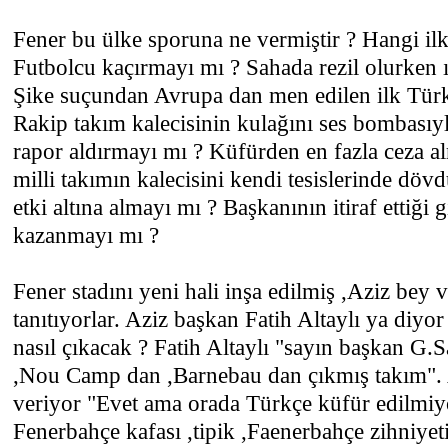
Fener bu ülke sporuna ne vermiştir ? Hangi ilkl
Futbolcu kaçırmayı mı ? Sahada rezil olurken ı
Şike suçundan Avrupa dan men edilen ilk Türk
Rakip takım kalecisinin kulağını ses bombasıyla
rapor aldırmayı mı ? Küfürden en fazla ceza a
milli takımın kalecisini kendi tesislerinde dö
etki altına almayı mı ? Başkanının itiraf ettiği 
kazanmayı mı ?
Fener stadını yeni hali inşa edilmiş ,Aziz bey v
tanıtıyorlar. Aziz başkan Fatih Altaylı ya diyo
nasıl çıkacak ? Fatih Altaylı "sayın başkan G.
,Nou Camp dan ,Barnebau dan çıkmış takım". 
veriyor "Evet ama orada Türkçe küfür edilmiyod
Fenerbahçe kafası ,tipik ,Faenerbahçe zihniye