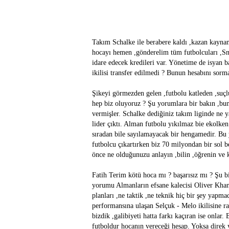
Takım Schalke ile berabere kaldı ,kazan kayna
hocayı hemen ,gönderelim tüm futbolcuları ,Sn
idare edecek kredileri var. Yönetime de isyan 
ikilisi transfer edilmedi ? Bunun hesabını sorm
Şikeyi görmezden gelen ,futbolu katleden ,su
hep biz oluyoruz ? Şu yorumlara bir bakın ,bun
vermişler. Schalke dediğiniz takım liginde ne 
lider çıktı. Alman futbolu yıkılmaz bie ekolken
sıradan bile sayılamayacak bir hengamedir. B
futbolcu çıkartırken biz 70 milyondan bir sol b
önce ne olduğunuzu anlayın ,bilin ,öğrenin ve 
Fatih Terim kötü hoca mı ? başarısız mı ? Şu b
yorumu Almanların efsane kalecisi Oliver Khan 
planları ,ne taktik ,ne teknik hiç bir şey yapma
performansına ulaşan Selçuk - Melo ikilisine ra
bizdik ,galibiyeti hatta farkı kaçıran ise onla
futboldur hocanın vereceği hesap. Yoksa direk y