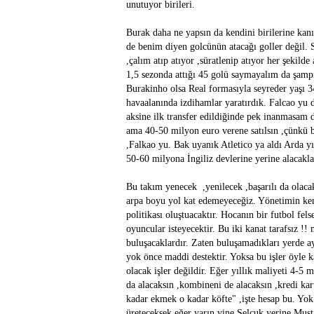
unutuyor birileri.
Burak daha ne yapsın da kendini birilerine kan
de benim diyen golcünün atacağı goller değil. Sa
,çalım atıp atıyor ,süratlenip atıyor her şekilde
1,5 sezonda attığı 45 golü saymayalım da şampi
Burakinho olsa Real formasıyla seyreder yaşı 34-
havaalanında izdihamlar yaratırdık. Falcao yu d
aksine ilk transfer edildiğinde pek inanmasam 
ama 40-50 milyon euro verene satılsın ,çünkü bu 
,Falkao yu. Bak uyanık Atletico ya aldı Arda y
50-60 milyona İngiliz devlerine yerine alacakl
Bu takım yenecek ,yenilecek ,başarılı da olacak
arpa boyu yol kat edemeyeceğiz. Yönetimin kendi
politikası oluştuacaktır. Hocanın bir futbol fel
oyuncular isteyecektir. Bu iki kanat tarafsız 
buluşacaklardır. Zaten buluşamadıkları yerde ayr
yok önce maddi destektir. Yoksa bu işler öyle 
olacak işler değildir. Eğer yıllık maliyeti 4-5 
da alacaksın ,kombineni de alacaksın ,kredi kart
kadar ekmek o kadar köfte" ,işte hesap bu. Y
üreteceksek eğer yarın yine Selçuk yerine Must