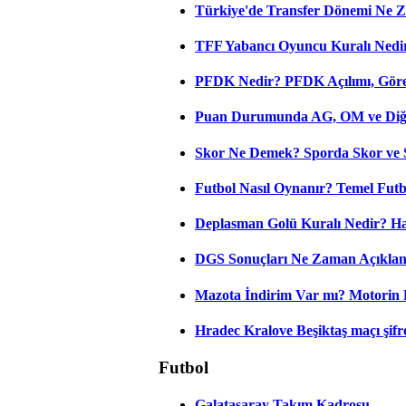
Türkiye'de Transfer Dönemi Ne Z
TFF Yabancı Oyuncu Kuralı Nedir
PFDK Nedir? PFDK Açılımı, Görev
Puan Durumunda AG, OM ve Diğer
Skor Ne Demek? Sporda Skor ve 
Futbol Nasıl Oynanır? Temel Futb
Deplasman Golü Kuralı Nedir? Ha
DGS Sonuçları Ne Zaman Açıkla
Mazota İndirim Var mı? Motorin 
Hradec Kralove Beşiktaş maçı şifres
Futbol
Galatasaray Takım Kadrosu