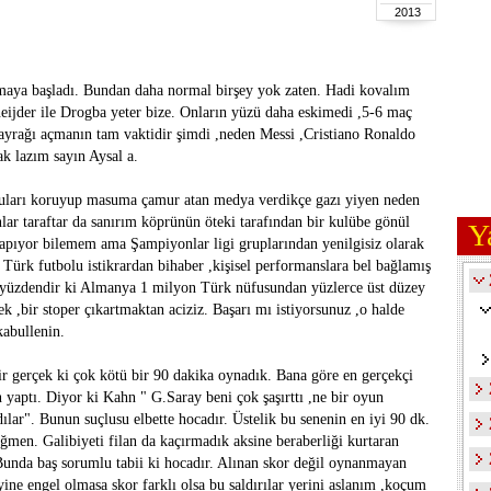
2013
maya başladı. Bundan daha normal birşey yok zaten. Hadi kovalım
eijder ile Drogba yeter bize. Onların yüzü daha eskimedi ,5-6 maç
bayrağı açmanın tam vaktidir şimdi ,neden Messi ,Cristiano Ronaldo
ak lazım sayın Aysal a.
çluları koruyup masuma çamur atan medya verdikçe gazı yiyen neden
lar taraftar da sanırım köprünün öteki tarafından bir kulübe gönül
Y
yapıyor bilemem ama Şampiyonlar ligi gruplarından yenilgisiz olarak
 Türk futbolu istikrardan bihaber ,kişisel performanslara bel bağlamış
u yüzdendir ki Almanya 1 milyon Türk nüfusundan yüzlerce üst düzey
ek ,bir stoper çıkartmaktan aciziz. Başarı mı istiyorsunuz ,o halde
kabullenin.
ir gerçek ki çok kötü bir 90 dakika oynadık. Bana göre en gerçekçi
yaptı. Diyor ki Kahn " G.Saray beni çok şaşırttı ,ne bir oyun
dılar". Bunun suçlusu elbette hocadır. Üstelik bu senenin en iyi 90 dk.
ğmen. Galibiyeti filan da kaçırmadık aksine beraberliği kurtaran
r. Bunda baş sorumlu tabii ki hocadır. Alınan skor değil oynanmayan
ine engel olmasa skor farklı olsa bu saldırılar yerini aslanım ,koçum