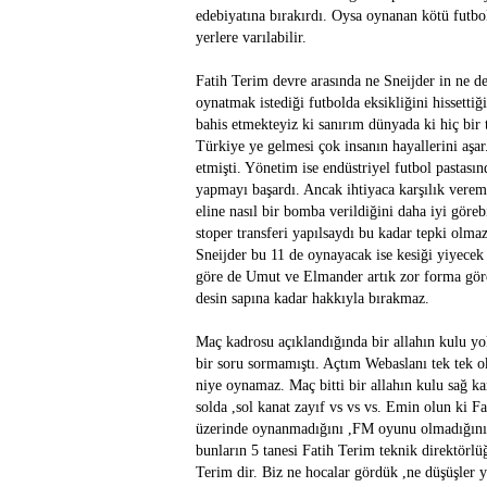
edebiyatına bırakırdı. Oysa oynanan kötü futbo
yerlere varılabilir.
Fatih Terim devre arasında ne Sneijder in ne 
oynatmak istediği futbolda eksikliğini hissettiğ
bahis etmekteyiz ki sanırım dünyada ki hiç bir
Türkiye ye gelmesi çok insanın hayallerini aşar.
etmişti. Yönetim ise endüstriyel futbol pastası
yapmayı başardı. Ancak ihtiyaca karşılık verem
eline nasıl bir bomba verildiğini daha iyi göre
stoper transferi yapılsaydı bu kadar tepki olma
Sneijder bu 11 de oynayacak ise kesiği yiyece
göre de Umut ve Elmander artık zor forma göre
desin sapına kadar hakkıyla bırakmaz.
Maç kadrosu açıklandığında bir allahın kulu yok
bir soru sormamıştı. Açtım Webaslanı tek tek o
niye oynamaz. Maç bitti bir allahın kulu sağ ka
solda ,sol kanat zayıf vs vs vs. Emin olun ki Fa
üzerinde oynanmadığını ,FM oyunu olmadığını b
bunların 5 tanesi Fatih Terim teknik direktörl
Terim dir. Biz ne hocalar gördük ,ne düşüşler 