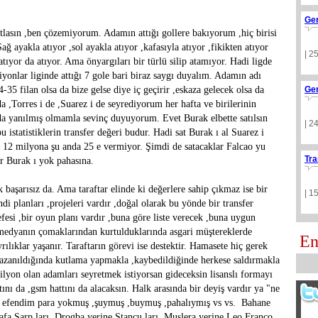
Ge
ıtlasın ,ben çözemiyorum. Adamın attığı gollere bakıyorum ,hiç birisi
ğ ayakla atıyor ,sol ayakla atıyor ,kafasıyla atıyor ,fikikten atıyor
| 2
 atıyor da atıyor. Ama önyargıları bir türlü silip atamıyor. Hadi ligde
yonlar liginde attığı 7 gole bari biraz saygı duyalım. Adamın adı
35 filan olsa da bize gelse diye iç geçirir ,eskaza gelecek olsa da
Ge
a ,Torres i de ,Suarez i de seyrediyorum her hafta ve birilerinin
da yanılmış olmamla sevinç duyuyorum. Evet Burak elbette satılsın
| 2
istatistiklerin transfer değeri budur. Hadi sat Burak ı al Suarez i
ı 12 milyona şu anda 25 e vermiyor. Şimdi de satacaklar Falcao yu
Tra
ar Burak ı yok pahasına.
 başarısız da. Ama taraftar elinde ki değerlere sahip çıkmaz ise bir
| 1
 planları ,projeleri vardır ,doğal olarak bu yönde bir transfer
sefesi ,bir oyun planı vardır ,buna göre liste verecek ,buna uygun
!! medyanın çomaklarından kurtulduklarında asgari müştereklerde
En
ılıklar yaşanır. Taraftarın görevi ise destektir. Hamasete hiç gerek
kazanıldığında kutlama yapmakla ,kaybedildiğinde herkese saldırmakla
milyon olan adamları seyretmek istiyorsan gideceksin lisanslı formayı
ını da ,gsm hattını da alacaksın. Halk arasında bir deyiş vardır ya "ne
ok efendim para yokmuş ,şuymuş ,buymuş ,pahalıymış vs vs. Bahane
afa Sarp ları ,Drogba yerine Stancu ları ,Muslera yerine Leo Franco