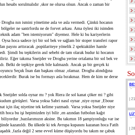
lun hesabı sorulmalıdır ,skor ne olursa olsun. Ancak o zaman bir
de Drogba nın ismini yönetime asla ve asla vermedi. Çünkü hocanın
i bölgeler ne santrfordu ne de forvet arkası. Ama öylesi iki isimden
 teknik adam "ben istemiyorum" diyemez. Hele ki bu kariyerlerin
 Oysa hoca sadece iyi bir sol bek ve sağlam bir stoper transferi rapor
ndan payını arttıracak ,popülariteye yönelik 2 spektaküler hamle
edi. Şimdi bu tepkilerin asıl sebebi de tam olarak budur ki hocanın
biliriz. Eğer takıma Sneijder ve Drogba yerine ortalama bir sol bek ve
zdı. Belki de tepkiye gerek bile kalmazdı. Ancak şu bir gerçek ki
k oyuncu Seçuk İnan dan başkası olmaz ,olamaz. Drogba alındığına
So
ceklerdir. Burak ise bu formayı asla bırakmaz. Hem de kim ne derse
BE
 Sneijder solda oynar mı ? yok Riera ile sol kanat çöker mi ? gibi
| 2
kudum görüşleri. Varsa yoksa Sabri nasıl oynar ,niye oynar ,Eboue
nat için ilaç niyetine tek kelime yazmadı. Varsa yoksa Sneijder niye
tih hoca bu işi hepimizden iyi bilir ,en azından futbolun kağıt
LÜ
iliyordur ,bazılarımızın aksine. Bu takımın 18 şampiyonluğu var ise
üğünde kazanıldı. Bu ülkede ki tek Avrupa kupasını kazanan hoca Fatih
| 2
yaşadık ,fazla değil 2 sene evvel küme düşüyordu bu takım ne çabuk