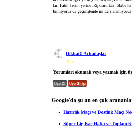
ları Fatih Terim yerine ,Rijkaard ları ,Skibe le
bilmiyoruz da geçmiştende mi ders alamıyoruz 
Dikkat!! Arkadaşlar
Yorum
Yaz
Yorumları okumak veya yazmak için üye
Google'da şu an en çok arananla
Hazırlık Maçı ve Dostluk Maçı Ne
Süper Lig Kaç Hafta ve Toplam 