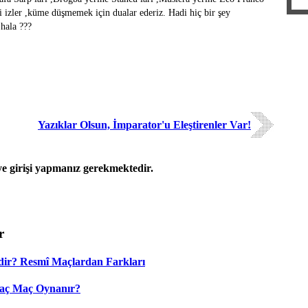
ri izler ,küme düşmemek için dualar ederiz. Hadi hiç bir şey
hala ???
Yazıklar Olsun, İmparator'u Eleştirenler Var!
 girişi yapmanız gerekmektedir.
r
dir? Resmî Maçlardan Farkları
Kaç Maç Oynanır?