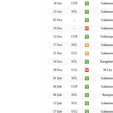
18 Ara
CUP
Galatasar
21 Ara
SÜL
Galatasar
05 Oca
-
Galatasar
10 Oca
-
Galatasar
13 Oca
CUP
Fethiyesp
17 Oca
SÜL
Galatasar
21 Oca
UCL
Galatasar
24 Oca
SÜL
Karagümr
28 Oca
UCL
M.City
01 Şub
SÜL
Galatasar
04 Şub
CUP
Galatasar
08 Şub
SÜL
Rizespor
13 Şub
SÜL
Galatasar
17 Şub
UCL
Galatasar