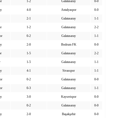
or
1-2
Galatasaray
0-0
ay
4-0
Antalyaspor
0-0
2-1
Galatasaray
1-1
çe
1-2
Galatasaray
2-2
or
0-2
Galatasaray
1-1
ay
2-0
Bodrum FK
0-0
r
1-5
Galatasaray
2-2
r
1-5
Galatasaray
1-1
ay
4-1
Sivasspor
1-1
or
0-2
Galatasaray
0-0
or
0-3
Galatasaray
1-1
ay
3-0
Kayserispor
0-0
0-2
Galatasaray
0-0
ay
2-0
Başakşehir
0-0