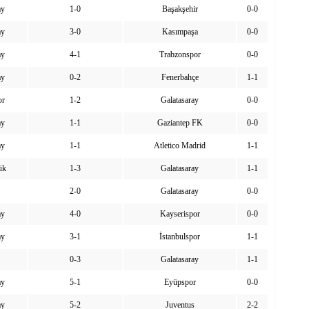
ay
1-0
Başakşehir
0-0
ay
3-0
Kasımpaşa
0-0
ay
4-1
Trabzonspor
0-0
ay
0-2
Fenerbahçe
1-1
or
1-2
Galatasaray
0-0
ay
1-1
Gaziantep FK
0-0
ay
1-1
Atletico Madrid
1-1
ük
1-3
Galatasaray
1-1
2-0
Galatasaray
0-0
ay
4-0
Kayserispor
0-0
ay
3-1
İstanbulspor
1-1
0-3
Galatasaray
1-1
ay
5-1
Eyüpspor
0-0
ay
5-2
Juventus
2-2