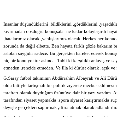
İnsanlar düşündüklerini ,bildiklerini ,gördüklerini ,yaşadıkl
kıvırmadan dosdoğru konuşsalar ne kadar kolaylaşırdı haya
,hatalarımız olacak ,yanlışlarımız olacak. Herkes her kon
zorunda da değil elbette. Ben hayata farklı gözle bakarım b
aslolan saygıdır sadece. Bu gerçekten hareket ederek konu
hiç bir konu yoktur aslında. Tabii ki karşılıklı anlayış ve s
etmeden ,rencide etmeden. Ve illa ki dürüst olarak ,açık ve 
G.Saray futbol takımının Abdürrahim Albayrak ve Ali Dürüst
oldu bittiyle tartışmalı bir politik ziyerete mecbur edilmesi
taraftarı olarak duyduğum üzüntüye dair bir yazı yazdım. A
tarafından siyaset yapmakla ,spora siyaset karıştırmakla suç
deyişle gerçekleri saptırmak ,iftira atmak olarak adlandırılır