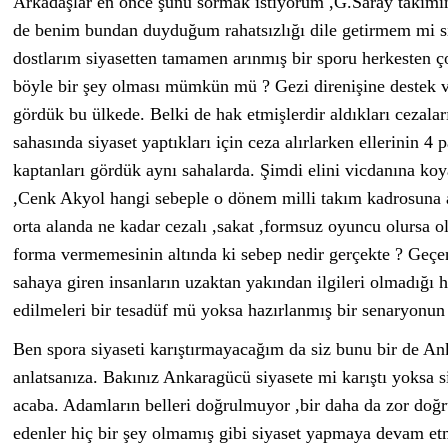
Arkadaşlar en önce şunu sormak istiyorum ,G.Saray takımın
de benim bundan duyduğum rahatsızlığı dile getirmem mi si
dostlarım siyasetten tamamen arınmış bir sporu herkesten ç
böyle bir şey olması mümkün mü ? Gezi direnişine destek ve
gördük bu ülkede. Belki de hak etmişlerdir aldıkları cezala
sahasında siyaset yaptıkları için ceza alırlarken ellerinin 4
kaptanları gördük aynı sahalarda. Şimdi elini vicdanına koy
,Cenk Akyol hangi sebeple o dönem milli takım kadrosuna a
orta alanda ne kadar cezalı ,sakat ,formsuz oyuncu olursa o
forma vermemesinin altında ki sebep nedir gerçekte ? Geçe
sahaya giren insanların uzaktan yakından ilgileri olmadığı
edilmeleri bir tesadüf mü yoksa hazırlanmış bir senaryonun
Ben spora siyaseti karıştırmayacağım da siz bunu bir de An
anlatsanıza. Bakınız Ankaragücü siyasete mi karıştı yoksa 
acaba. Adamların belleri doğrulmuyor ,bir daha da zor doğru
edenler hiç bir şey olmamış gibi siyaset yapmaya devam etm