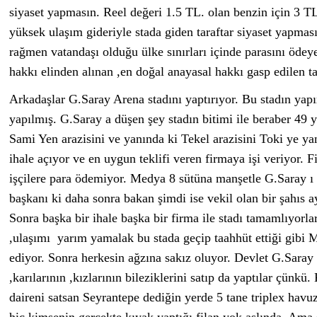
siyaset yapmasın. Reel değeri 1.5 TL. olan benzin için 3 T
yüksek ulaşım gideriyle stada giden taraftar siyaset yapmas
rağmen vatandaşı olduğu ülke sınırları içinde parasını öde
hakkı elinden alınan ,en doğal anayasal hakkı gasp edilen t
Arkadaşlar G.Saray Arena stadını yaptırıyor. Bu stadın yapı
yapılmış. G.Saray a düşen şey stadın bitimi ile beraber 49 y
Sami Yen arazisini ve yanında ki Tekel arazisini Toki ye ya
ihale açıyor ve en uygun teklifi veren firmaya işi veriyor. F
işçilere para ödemiyor. Medya 8 sütüna manşetle G.Saray 
başkanı ki daha sonra bakan şimdi ise vekil olan bir şahıs 
Sonra başka bir ihale başka bir firma ile stadı tamamlıyorla
,ulaşımı yarım yamalak bu stada geçip taahhüt ettiği gibi M
ediyor. Sonra herkesin ağzına sakız oluyor. Devlet G.Saray
,karılarının ,kızlarının bileziklerini satıp da yaptılar çün
daireni satsan Seyrantepe dediğin yerde 5 tane triplex havuzl