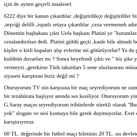
için de aynen geçerli maalesef.
6222 diye bir kanun çıkardılar ,değiştirdikçe değiştirdiler b
,teşviği delilli ,ispatlı ortaya çıkardılar ,ceza vermemek adın
Dönemin başbakanı çıktı Uefa başkanı Platini ye "kurumlara
cezalandırılsın dedi. Platini güldü geçti ,kaale bile almadı 
kişiler o kirli kupaları alıp evlerine mi götürüyorlar? Ya da 
kulübün duvarları mı ? Sonra beyefendi çıktı ve " biz şike
vermeyiz ,gerekirse Türk takımları 5 sene uluslararası müs
siyaseti karıştıran biziz değil mi ?
Oturuyorum TV nin karşısına bir maç seyrediyorum ne za
bir tezahürata başlıyor anında ses kesiliyor. Oturuyorum y
G.Saray maçın seyrediyorum tribünlerde sürekli olarak "Bur
yok" sloganı ve sesi kısmaya bile gerek duymuyorlar. Evet ç
karıştırıyoruz.
60 TL. değerinde bir futbol maçı biletinin 20 TL. ını devlet