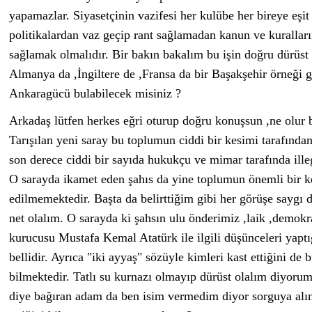
yapamazlar. Siyasetçinin vazifesi her kulübe her bireye eşi
politikalardan vaz geçip rant sağlamadan kanun ve kurallar
sağlamak olmalıdır. Bir bakın bakalım bu işin doğru dürüst 
Almanya da ,İngiltere de ,Fransa da bir Başakşehir örneği g
Ankaragücü bulabilecek misiniz ?
Arkadaş lütfen herkes eğri oturup doğru konuşsun ,ne olur b
Tarışılan yeni saray bu toplumun ciddi bir kesimi tarafınd
son derece ciddi bir sayıda hukukçu ve mimar tarafında illeg
O sarayda ikamet eden şahıs da yine toplumun önemli bir ke
edilmemektedir. Başta da belirttiğim gibi her görüşe saygı 
net olalım. O sarayda ki şahsın ulu önderimiz ,laik ,demok
kurucusu Mustafa Kemal Atatürk ile ilgili düşünceleri yaptığı
bellidir. Ayrıca "iki ayyaş" sözüyle kimleri kast ettiğini de
bilmektedir. Tatlı su kurnazı olmayıp dürüst olalım diyorum
diye bağıran adam da ben isim vermedim diyor sorguya alı