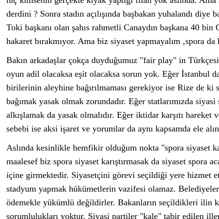
hiç kimsenin gerçekte kıyak yaptığı filan yok aslında. Ama
derdini ? Sonra stadın açılışında başbakan yuhalandı diye 
Toki başkanı olan şahıs rahmetli Canaydın başkana 40 bin 
hakaret bırakmıyor. Ama biz siyaset yapmayalım ,spora da 
Bakın arkadaşlar çokça duyduğumuz "fair play" in Türkçesi
oyun adil olacaksa eşit olacaksa sorun yok. Eğer İstanbul d
birilerinin aleyhine bağırılmaması gerekiyor ise Rize de ki
bağımak yasak olmak zorundadır. Eğer statlarımızda siyasi 
alkışlamak da yasak olmalıdır. Eğer iktidar karşıtı hareket 
sebebi ise aksi işaret ve yorumlar da aynı kapsamda ele alı
Aslında kesinlikle hemfikir olduğum nokta "spora siyaset k
maalesef biz spora siyaset karıştırmasak da siyaset spora a
içine girmektedir. Siyasetçini görevi seçildiği yere hizmet 
stadyum yapmak hükümetlerin vazifesi olamaz. Belediyeler 
ödemekle yükümlü değildirler. Bakanların seçildikleri ilin 
sorumlulukları yoktur. Siyasi partiler "kale" tabir edilen ille