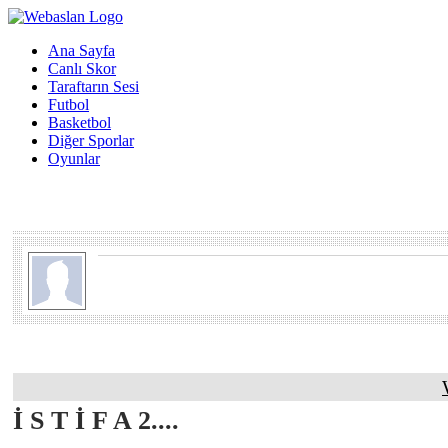
Ana Sayfa
Canlı Skor
Taraftarın Sesi
Futbol
Basketbol
Diğer Sporlar
Oyunlar
İ S T İ F A 2....