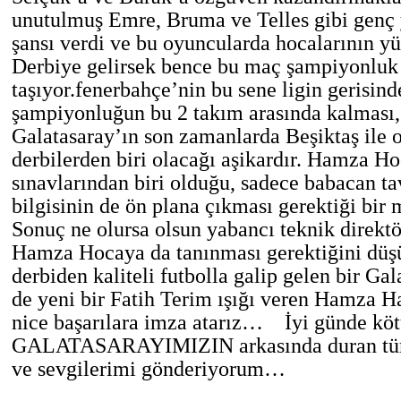
unutulmuş Emre, Bruma ve Telles gibi genç 
şansı verdi ve bu oyuncularda hocalarının y
Derbiye gelirsek bence bu maç şampiyonlu
taşıyor.fenerbahçe’nin bu sene ligin gerisind
şampiyonluğun bu 2 takım arasında kalması,
Galatasaray’ın son zamanlarda Beşiktaş ile
derbilerden biri olacağı aşikardır. Hamza H
sınavlarından biri olduğu, sadece babacan tav
bilgisinin de ön plana çıkması gerektiği
Sonuç ne olursa olsun yabancı teknik direktö
Hamza Hocaya da tanınması gerektiğini düş
derbiden kaliteli futbolla galip gelen bir Gal
de yeni bir Fatih Terim ışığı veren Hamza H
nice başarılara imza atarız… İyi günde kö
GALATASARAYIMIZIN arkasında duran tüm
ve sevgilerimi gönderiyorum…