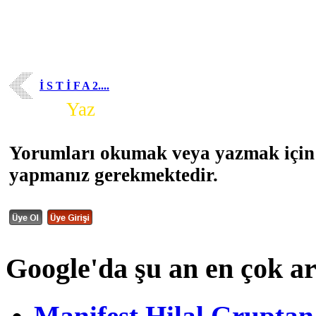
İ S T İ F A 2....
Yorum
Yaz
Yorumları okumak veya yazmak için 
yapmanız gerekmektedir.
Google'da şu an en çok a
Manifest Hilal Gruptan 