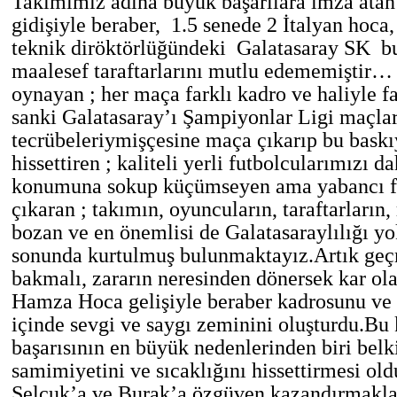
Takımımız adına büyük başarılara imza atan
gidişiyle beraber, 1.5 senede 2 İtalyan hoca
teknik diröktörlüğündeki Galatasaray SK bu
maalesef taraftarlarını mutlu edememiştir…
oynayan ; her maça farklı kadro ve haliyle fa
sanki Galatasaray’ı Şampiyonlar Ligi maçlar
tecrübeleriymişçesine maça çıkarıp bu baskı
hissettiren ; kaliteli yerli futbolcularımızı d
konumuna sokup küçümseyen ama yabancı fu
çıkaran ; takımın, oyuncuların, taraftarları
bozan ve en önemlisi de Galatasaraylılığı yo
sonunda kurtulmuş bulunmaktayız.Artık ge
bakmalı, zararın neresinden dönersek kar o
Hamza Hoca gelişiyle beraber kadrosunu ve 
içinde sevgi ve saygı zeminini oluşturdu.Bu
başarısının en büyük nedenlerinden biri belk
samimiyetini ve sıcaklığını hissettirmesi oldu
Selçuk’a ve Burak’a özgüven kazandırmakla 