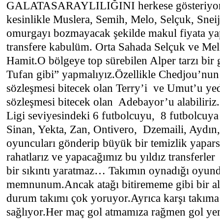
GALATASARAYLILIĞINI herkese gösteriyor
kesinlikle Muslera, Semih, Melo, Selçuk, Snei
omurgayı bozmayacak şekilde makul fiyata yap
transfere kabulüm. Orta Sahada Selçuk ve Melo
Hamit.O bölgeye top sürebilen Alper tarzı bir
Tufan gibi” yapmalıyız.Özellikle Chedjou’nun 
sözleşmesi bitecek olan Terry’i ve Umut’u ye
sözleşmesi bitecek olan Adebayor’u alabiliriz
Ligi seviyesindeki 6 futbolcuyu, 8 futbolcuya 
Sinan, Yekta, Zan, Ontivero, Dzemaili, Aydın
oyuncuları gönderip büyük bir temizlik yapar
rahatlarız ve yapacağımız bu yıldız transferle
bir sıkıntı yaratmaz… Takımın oynadığı oyund
memnunum.Ancak atağı bitirememe gibi bir al
durum takımı çok yoruyor.Ayrıca karşı takıma
sağlıyor.Her maç gol atmamıza rağmen gol y