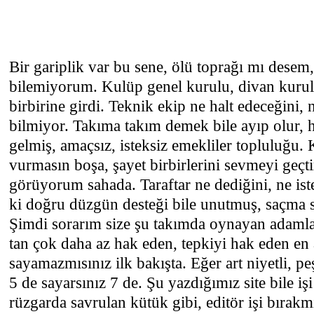
Bir gariplik var bu sene, ölü toprağı mı des
bilemiyorum. Kulüp genel kurulu, divan kurul
birbirine girdi. Teknik ekip ne halt edeceğini, n
bilmiyor. Takıma takım demek bile ayıp olur, h
gelmiş, amaçsız, isteksiz emekliler topluluğu.
vurmasın boşa, şayet birbirlerini sevmeyi geçt
görüyorum sahada. Taraftar ne dediğini, ne ist
ki doğru düzgün desteği bile unutmuş, saçma s
Şimdi sorarım size şu takımda oynayan adaml
tan çok daha az hak eden, tepkiyi hak eden en
sayamazmısınız ilk bakışta. Eğer art niyetli, p
5 de sayarsınız 7 de. Şu yazdığımız site bile iş
rüzgarda savrulan kütük gibi, editör işi bırak