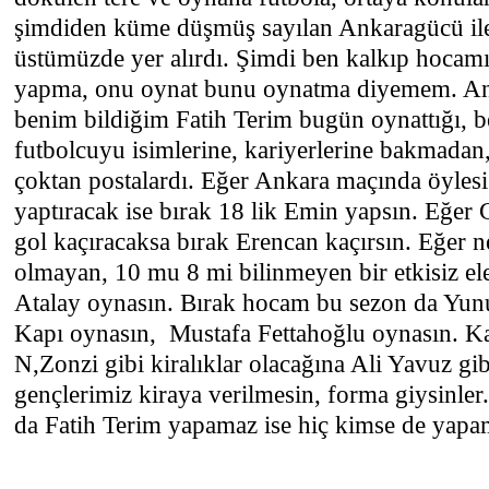
şimdiden küme düşmüş sayılan Ankaragücü ile
üstümüzde yer alırdı. Şimdi ben kalkıp hocam
yapma, onu oynat bunu oynatma diyemem. Anc
benim bildiğim Fatih Terim bugün oynattığı, be
futbolcuyu isimlerine, kariyerlerine bakmadan
çoktan postalardı. Eğer Ankara maçında öylesi 
yaptıracak ise bırak 18 lik Emin yapsın. Eğer
gol kaçıracaksa bırak Erencan kaçırsın. Eğer n
olmayan, 10 mu 8 mi bilinmeyen bir etkisiz e
Atalay oynasın. Bırak hocam bu sezon da Yun
Kapı oynasın, Mustafa Fettahoğlu oynasın. K
N,Zonzi gibi kiralıklar olacağına Ali Yavuz gi
gençlerimiz kiraya verilmesin, forma giysinle
da Fatih Terim yapamaz ise hiç kimse de yapam