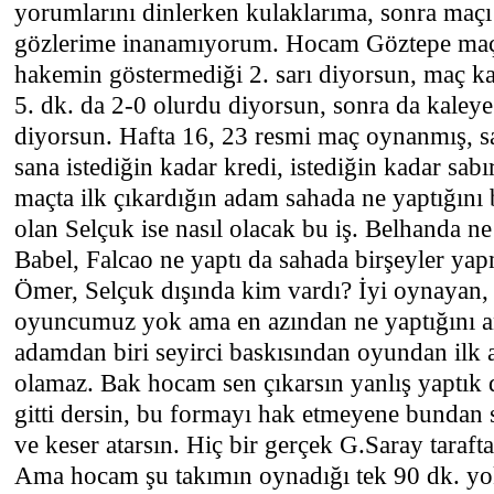
yorumlarını dinlerken kulaklarıma, sonra maçı
gözlerime inanamıyorum. Hocam Göztepe ma
hakemin göstermediği 2. sarı diyorsun, maç k
5. dk. da 2-0 olurdu diyorsun, sonra da kaleye
diyorsun. Hafta 16, 23 resmi maç oynanmış, 
sana istediğin kadar kredi, istediğin kadar sab
maçta ilk çıkardığın adam sahada ne yaptığını
olan Selçuk ise nasıl olacak bu iş. Belhanda ne 
Babel, Falcao ne yaptı da sahada birşeyler y
Ömer, Selçuk dışında kim vardı? İyi oynayan, 
oyuncumuz yok ama en azından ne yaptığını an
adamdan biri seyirci baskısından oyundan ilk a
olamaz. Bak hocam sen çıkarsın yanlış yaptık 
gitti dersin, bu formayı hak etmeyene bundan
ve keser atarsın. Hiç bir gerçek G.Saray tarafta
Ama hocam şu takımın oynadığı tek 90 dk. yok