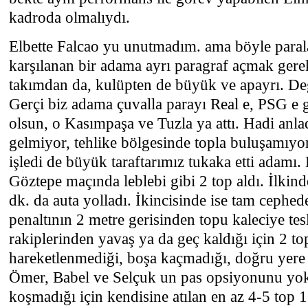
kadroda olmalıydı.
Elbette Falcao yu unutmadım. ama böyle paral
karşılanan bir adama ayrı paragraf açmak gere
takımdan da, kulüpten de büyük ve apayrı. Değ
Gerçi biz adama çuvalla parayı Real e, PSG e 
olsun, o Kasımpaşa ve Tuzla ya attı. Hadi anla
gelmiyor, tehlike bölgesinde topla buluşamıyo
işledi de büyük taraftarımız tukaka etti adamı.
Göztepe maçında leblebi gibi 2 top aldı. İlkind
dk. da auta yolladı. İkincisinde ise tam cephede
penaltının 2 metre gerisinden topu kaleciye tes
rakiplerinden yavaş ya da geç kaldığı için 2 t
hareketlenmediği, boşa kaçmadığı, doğru yere 
Ömer, Babel ve Selçuk un pas opsiyonunu yok 
koşmadığı için kendisine atılan en az 4-5 top