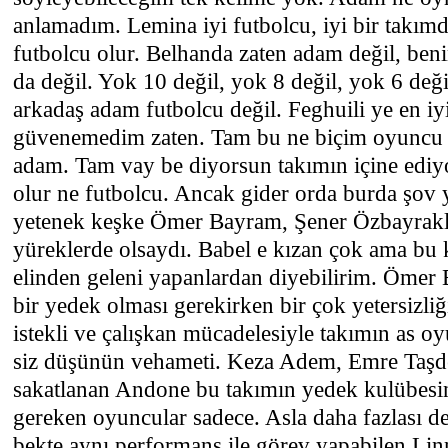
anlamadım. Lemina iyi futbolcu, iyi bir takımd
futbolcu olur. Belhanda zaten adam değil, be
da değil. Yok 10 değil, yok 8 değil, yok 6 değ
arkadaş adam futbolcu değil. Feghuili ye en i
güvenemedim zaten. Tam bu ne biçim oyuncu 
adam. Tam vay be diyorsun takımın içine edi
olur ne futbolcu. Ancak gider orda burda şov y
yetenek keşke Ömer Bayram, Şener Özbayraklı 
yüreklerde olsaydı. Babel e kızan çok ama bu
elinden geleni yapanlardan diyebilirim. Ömer
bir yedek olması gerekirken bir çok yetersizli
istekli ve çalışkan mücadelesiyle takımın as o
siz düşünün vehameti. Keza Adem, Emre Taşd
sakatlanan Andone bu takımın yedek kulübesi
gereken oyuncular sadece. Asla daha fazlası d
bekte aynı performans ile görev yapabilen Linn