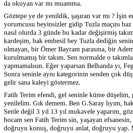
da okuyan var mı muamma.
Göztepe ye de yenildik, şaşıran var mı ? İşin en
yorumcusu beyinsizler gidip Tuzla maçını baz 
nasıl olurda 3 günde bu kadar değişirmiş takı
kardeşim, bak embesil bey Tuzla dediğin senin 
olmayan, bir Ömer Bayram parasına, bir Adem
kurulmamış bir takım. Sen normalde o takımla 
yapmamalısın. Eğer yaparsan Belhanda yı, Feghu
Sonra seninle aynı kategorinin senden çok düşü
gelir sana kaleyi göstermez.
Fatih Terim efendi, gel seninle küme düşelim,
yenilelim. Gık demem. Ben G.Saray lıyım, h
Senle değil 3 yıl 13 yıl mukavele yaparım, 
hocam sen Fatih Terim sin, yaşayan efsanesin,
doğruyu konuş, doğruyu anlat, doğruyu yap. 