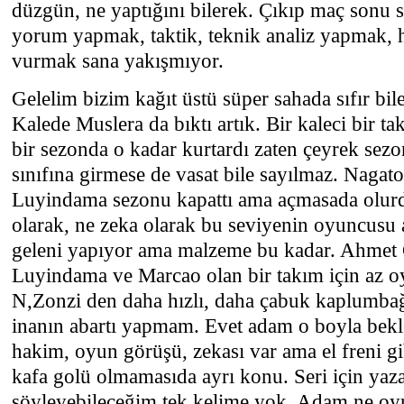
düzgün, ne yaptığını bilerek. Çıkıp maç sonu 
yorum yapmak, taktik, teknik analiz yapmak,
vurmak sana yakışmıyor.
Gelelim bizim kağıt üstü süper sahada sıfır bi
Kalede Muslera da bıktı artık. Bir kaleci bir t
bir sezonda o kadar kurtardı zaten çeyrek sezo
sınıfına girmese de vasat bile sayılmaz. Naga
Luyindama sezonu kapattı ama açmasada olurd
olarak, ne zeka olarak bu seviyenin oyuncusu 
geleni yapıyor ama malzeme bu kadar. Ahmet Ça
Luyindama ve Marcao olan bir takım için az oy
N,Zonzi den daha hızlı, daha çabuk kaplumb
inanın abartı yapmam. Evet adam o boyla bek
hakim, oyun görüşü, zekası var ama el freni g
kafa golü olmamasıda ayrı konu. Seri için yaz
söyleyebileceğim tek kelime yok. Adam ne oyn