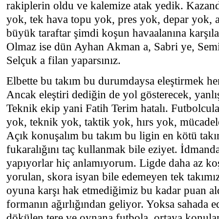
rakiplerin oldu ve kalemize atak yedik. Kazand
yok, tek hava topu yok, pres yok, depar yok, a
büyük taraftar şimdi koşun havaalanına karşı
Olmaz ise dün Ayhan Akman a, Sabri ye, Semih
Selçuk a filan yaparsınız.
Elbette bu takım bu durumdaysa eleştirmek he
Ancak eleştiri dediğin de yol gösterecek, yanl
Teknik ekip yani Fatih Terim hatalı. Futbolcul
yok, teknik yok, taktik yok, hırs yok, mücadel
Açık konuşalım bu takım bu ligin en kötü tak
fukaralığını taç kullanmak bile eziyet. İdmanda
yapıyorlar hiç anlamıyorum. Ligde daha az ko
yorulan, skora isyan bile edemeyen tek takımı
oyuna karşı hak etmediğimiz bu kadar puan al
formanın ağırlığından geliyor. Yoksa sahada e
dökülen tere ve oynana futbola, ortaya konulan