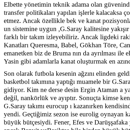
Elbette yönetimin teknik adama olan güvenin
transfer politikaları yapılan işlerle kalacaksa ç
etmez. Ancak özellikle bek ve kanat pozisyonl
un sistemine uygun ,G.Saray kalitesine yakışır 
farklı bir takım izleyebiliriz. Ancak ligdeki ra
Kanatları Queresma, Babel, Gökhan Töre, Cane
emanetken biz de Bruma nın da ayrılması ile e
Yasin gibi adamlarla kanat oluşturmak en azınd
Son olarak futbola kesenin ağzını elinden gel
basketbol takımına yaptığı muamele bir G.Sara
gidiyor. Kim ne derse desin Ergin Ataman a ya
değil, nankörlük ve ayıptır. Sonuçta kimse ke
G.Saray takımı eurocup ı kazanırken kendisinde
yendi. Geçtiğimiz sezon ise eurolig oynayan ka
büyük bütçesiydi. Fener, Efes ve Darüşşafaka