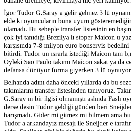
bahane üretmeye, kıvırmaya hiç yeri kalmıyor.
İgor Tudor G.Saray a gelir gelmez 3 lü oynama
elde ki oyuncuların buna uyum gösteremediğin
olamadı. Bu sebeple transfer listesinin en baş
çok iyi tanıdığı Brezilya lı stoper Maicon u ya
karşısında 7-8 milyon euro bonservis bedelini 
bitirdi. Tudor un ısrarla istediği Maicon tam b
Öyleki Sao Paulo takımı Maicon sakat ya da ce
defansa dönüyor forma giyerken 3 lü oynuyor
Belhanda adını daha önceki yıllarda da bu se
takımlarını transfer listesinden tanıyoruz. Tak
G.Saray ın bir ilgisi olmamıştı aslında Faslı 
derse desin Tudor geldiği günden beri Sneijder i
barışmadı. Gider mi gitmez mi bilmem ama bu 
Tudor a arkandayız mesajı ile Sneijder e taraf