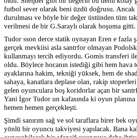
oldu. Sneijder gibi bir değerin bu denli kolay 
futbol sever olarak beni üzdü doğrusu. Ancak
durulması ve böyle bir değer üstünden tüm tak
verilmesi de bir G.Saraylı olarak hoşuma gitti.
Tudor sson derce statik oynayan Eren e fazla 
gerçek mevkiisi asla santrfor olmayan Podolsk
kullanmayı tercih ediyordu. Gomis transferi ile
oldu. Böylece hocanın istediği gibi hem hava t
ayaklarına hakim, tekniği yüksek, hem de shad
sahaya, kanatlara deplase olan, rakip stoperleri
gelen oyunculara boş koridorlar açan bir sant
Yani İgor Tudor un kafasında ki oyun planına 
hemen hemen gerçekleşti.
Şimdi sanırım sağ ve sol taraflara birer bek o
yönlü bir oyuncu takviyesi yapılacak. Bana kal