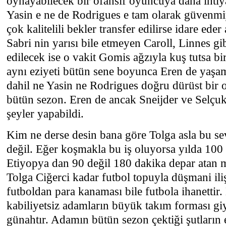
oynayabilecek bir ofansif oyuncuya daha ihtiy
Yasin e ne de Rodrigues e tam olarak güvenm
çok kalitelili bekler transfer edilirse idare ed
Sabri nin yarısı bile etmeyen Caroll, Linnes gi
edilecek ise o vakit Gomis ağzıyla kuş tutsa bi
aynı eziyeti bütün sene boyunca Eren de yaş
dahil ne Yasin ne Rodrigues doğru dürüst bir o
bütün sezon. Eren de ancak Sneijder ve Selçuk t
şeyler yapabildi.
Kim ne derse desin bana göre Tolga asla bu s
değil. Eğer koşmakla bu iş oluyorsa yılda 100
Etiyopya dan 90 değil 180 dakika depar atan m
Tolga Ciğerci kadar futbol topuyla düşmani ili
futboldan para kanaması bile futbola ihanettir.
kabiliyetsiz adamların büyük takım forması giy
günahtır. Adamın bütün sezon çektiği şutların e