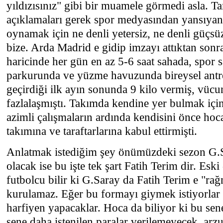
yıldızısınız" gibi bir muamele görmedi asla. T
açıklamaları gerek spor medyasından yansıyan
oynamak için ne denli yetersiz, ne denli güçs
bize. Arda Madrid e gidip imzayı attıktan sonr
haricinde her gün en az 5-6 saat sahada, spor 
parkurunda ve yüzme havuzunda bireysel antr
geçirdiği ilk ayın sonunda 9 kilo vermiş, vücu
fazlalaşmıştı. Takımda kendine yer bulmak içi
azimli çalışmaların ardında kendisini önce hoc
takımına ve taraftarlarına kabul ettirmişti.
Anlatmak istediğim şey önümüzdeki sezon G.Sa
olacak ise bu işte tek şart Fatih Terim dir. Esk
futbolcu bilir ki G.Saray da Fatih Terim e "ra
kurulamaz. Eğer bu formayı giymek istiyorlar 
harfiyen yapacaklar. Hoca da biliyor ki bu sen
sene daha istenilen paralar verilemeyecek, arzu