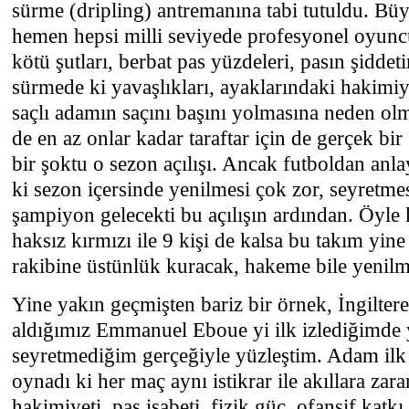
sürme (dripling) antremanına tabi tutuldu. B
hemen hepsi milli seviyede profesyonel oyuncul
kötü şutları, berbat pas yüzdeleri, pasın şidde
sürmede ki yavaşlıkları, ayaklarındaki hakimi
saçlı adamın saçını başını yolmasına neden olm
de en az onlar kadar taraftar için de gerçek bir
bir şoktu o sezon açılışı. Ancak futboldan anla
ki sezon içersinde yenilmesi çok zor, seyretmes
şampiyon gelecekti bu açılışın ardından. Öyle 
haksız kırmızı ile 9 kişi de kalsa bu takım yine
rakibine üstünlük kuracak, hakeme bile yenilm
Yine yakın geçmişten bariz bir örnek, İngilter
aldığımız Emmanuel Eboue yi ilk izlediğimde y
seyretmediğim gerçeğiyle yüzleştim. Adam ilk
oynadı ki her maç aynı istikrar ile akıllara zar
hakimiyeti, pas isabeti, fizik güç, ofansif katkı,