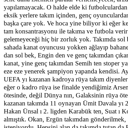
yapılamayacak. O halde elde ki futbolculardan
eksik yerlere takım içinden, genç oyunculard
başka çare yok. Ve hoca yine biliyor ki eğer ke
tam konsantrasyonu ile takıma ve futbola verir
gelemeyeceği hiç bir zorluk yok. Takımda sol b
sahada kanat oyuncusu yokken ağlayıp bahane
dan sol bek, Engin den ve genç takımdan çıka
kanat, yine genç takımdan Semih ten stoper ya
eze eze yenerek şampiyon yapanda kendisi. Ay
UEFA yı kazanan kadroya rüya takım diyenlere
eğer o kadro rüya ise finalde yendiğimiz Arsen
ötesinde, değil Dünya nın, Galaksinin rüya öte
kazanan takımda 11 oynayan Ümit Davala yı 2.
Hakan Ünsal ı 2. ligden Karabük ten, Suat ı 
almıştık. Okan, Ergün takımdan gönderilmek,
isteniyordu. Hepsini alan da takımda tutan da F