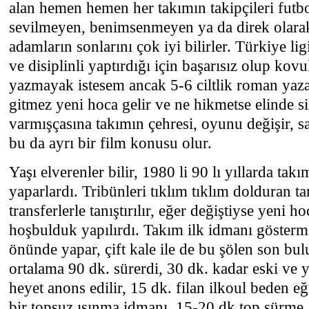
alan hemen hemen her takımın takipçileri futbo
sevilmeyen, benimsenmeyen ya da direk olara
adamların sonlarını çok iyi bilirler. Türkiye lig
ve disiplinli yaptırdığı için başarısız olup kov
yazmayak istesem ancak 5-6 ciltlik roman yaza
gitmez yeni hoca gelir ve ne hikmetse elinde si
varmışçasına takımın çehresi, oyunu değişir, sa
bu da ayrı bir film konusu olur.
Yaşı elverenler bilir, 1980 li 90 lı yıllarda takı
yaparlardı. Tribünleri tıklım tıklım dolduran ta
transferlerle tanıştırılır, eğer değiştiyse yeni hoc
hoşbulduk yapılırdı. Takım ilk idmanı göstermel
önünde yapar, çift kale ile de bu şölen son bul
ortalama 90 dk. sürerdi, 30 dk. kadar eski ve ye
heyet anons edilir, 15 dk. filan ilkoul beden eğ
bir topsuz ısınma idmanı, 15-20 dk top sürme, 