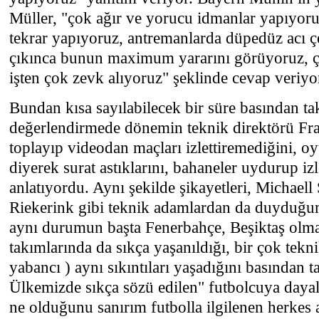
Müller, "çok ağır ve yorucu idmanlar yapıyo
tekrar yapıyoruz, antremanlarda düpedüz acı 
çıkınca bunun maximum yararını görüyoruz, ç
işten çok zevk alıyoruz" şeklinde cevap veriyo
Bundan kısa sayılabilecek bir süre basından tak
değerlendirmede dönemin teknik direktörü Fra
toplayıp videodan maçları izlettiremediğini, o
diyerek surat astıklarını, bahaneler uydurup i
anlatıyordu. Aynı şekilde şikayetleri, Michaell 
Riekerink gibi teknik adamlardan da duyduğu
aynı durumun başta Fenerbahçe, Beşiktaş olm
takımlarında da sıkça yaşanıldığı, bir çok tekn
yabancı ) aynı sıkıntıları yaşadığını basından 
Ülkemizde sıkça sözü edilen" futbolcuya dayal
ne olduğunu sanırım futbolla ilgilenen herkes a