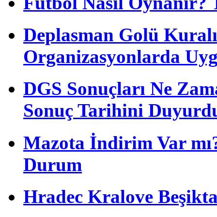
Futbol Nasıl Oynanır? 
Deplasman Golü Kuralı
Organizasyonlarda Uyg
DGS Sonuçları Ne Zam
Sonuç Tarihini Duyurd
Mazota İndirim Var mı?
Durum
Hradec Kralove Beşiktaş 