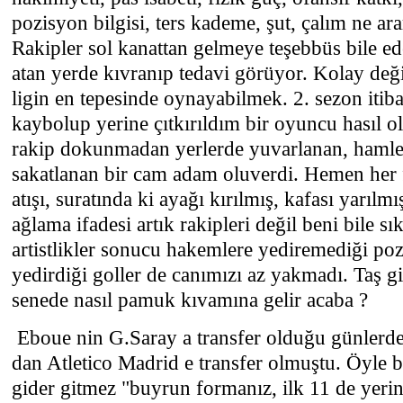
pozisyon bilgisi, ters kademe, şut, çalım ne a
Rakipler sol kanattan gelmeye teşebbüs bile 
atan yerde kıvranıp tedavi görüyor. Kolay değ
ligin en tepesinde oynayabilmek. 2. sezon itib
kaybolup yerine çıtkırıldım bir oyuncu hasıl o
rakip dokunmadan yerlerde yuvarlanan, hamle
sakatlanan bir cam adam oluverdi. Hemen her f
atışı, suratında ki ayağı kırılmış, kafası yarılm
ağlama ifadesi artık rakipleri değil beni bile s
artistlikler sonucu hakemlere yediremediği po
yedirdiği goller de canımızı az yakmadı. Taş gi
senede nasıl pamuk kıvamına gelir acaba ?
Eboue nin G.Saray a transfer olduğu günlerd
dan Atletico Madrid e transfer olmuştu. Öyle bi
gider gitmez "buyrun formanız, ilk 11 de yerini