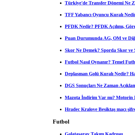
Türkiye'de Transfer Dönemi Ne Z
TFF Yabancı Oyuncu Kuralı Nedir
PFDK Nedir? PFDK Açılımı, Görev
Puan Durumunda AG, OM ve Diğer
Skor Ne Demek? Sporda Skor ve 
Futbol Nasıl Oynanır? Temel Futb
Deplasman Golü Kuralı Nedir? Ha
DGS Sonuçları Ne Zaman Açıkla
Mazota İndirim Var mı? Motorin 
Hradec Kralove Beşiktaş maçı şifres
Futbol
Galatasaray Takım Kadrosu