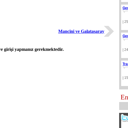
Ge
| 2
Mancini ve Galatasaray
Ge
 girişi yapmanız gerekmektedir.
| 2
Tra
| 1
En