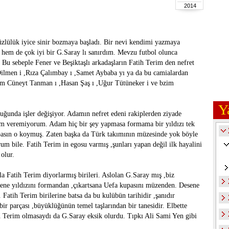
2014
zlülük iyice sinir bozmaya başladı. Bir nevi kendimi yazmaya
 hem de çok iyi bir G.Saray lı sanırdım. Mevzu futbol olunca
. Bu sebeple Fener ve Beşiktaşlı arkadaşların Fatih Terim den nefret
ilmen i ,Rıza Çalımbay ı ,Samet Aybaba yı ya da bu camialardan
erim Cüneyt Tanman ı ,Hasan Şaş ı ,Uğur Tütüneker i ve bzim
Y
unda işler değişiyor. Adamın nefret edeni rakiplerden ziyade
am veremiyorum. Adam hiç bir şey yapmasa formama bir yıldızı tek
pasın o koymuş. Zaten başka da Türk takımının müzesinde yok böyle
rum bile. Fatih Terim in egosu varmış ,şunları yapan değil ilk hayalini
olur.
la Fatih Terim diyorlarmış birileri. Aslolan G.Saray mış ,biz
ne yıldızını formandan ,çıkartsana Uefa kupasını müzenden. Desene
atih Terim birilerine batsa da bu kulübün tarihidir ,şanıdır
bir parçası ,büyüklüğünün temel taşlarından bir tanesidir. Elbette
 Terim olmasaydı da G.Saray eksik olurdu. Tıpkı Ali Sami Yen gibi