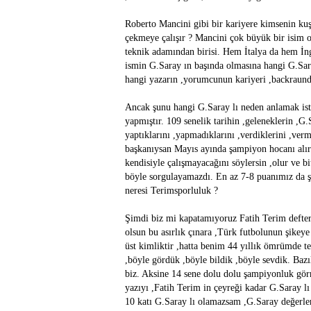
Roberto Mancini gibi bir kariyere kimsenin kuş
çekmeye çalışır ? Mancini çok büyük bir isim 
teknik adamından birisi. Hem İtalya da hem İn
ismin G.Saray ın başında olmasına hangi G.Sara
hangi yazarın ,yorumcunun kariyeri ,backraundu
Ancak şunu hangi G.Saray lı neden anlamak iste
yapmıştır. 109 senelik tarihin ,geleneklerin ,G
yaptıklarını ,yapmadıklarını ,verdiklerini ,v
başkanıysan Mayıs ayında şampiyon hocanı alırsın
kendisiyle çalışmayacağını söylersin ,olur ve bit
böyle sorgulayamazdı. En az 7-8 puanımız da ş
neresi Terimsporluluk ?
Şimdi biz mi kapatamıyoruz Fatih Terim defteri
olsun bu asırlık çınara ,Türk futbolunun şikey
üst kimliktir ,hatta benim 44 yıllık ömrümde te
,böyle gördük ,böyle bildik ,böyle sevdik. Bazı
biz. Aksine 14 sene dolu dolu şampiyonluk görm
yazıyı ,Fatih Terim in çeyreği kadar G.Saray l
10 katı G.Saray lı olamazsam ,G.Saray değerle