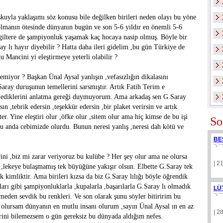
kuyla yaklaşımı söz konusu bile değilken birileri neden olayı bu yöne
olmanın ötesinde dünyanın bugün ve son 5-6 yıldır en önemli 5-6
giltere de şampiyonluk yaşamak kaç hocaya nasip olmuş. Böyle bir
y lı hayır diyebilir ? Hatta daha ileri gidelim ,bu gün Türkiye de
 Mancini yi eleştirmeye yeterli olabilir ?
miyor ? Başkan Ünal Aysal yanlışın ,vefasızlığın dikalasını
.Saray duruşunun temellerini sarsmıştır. Artık Fatih Terim e
ermediklerini anlatma gereği duymuyorum. Ama arkadaş sen G.Saray
 ,tebrik edersin ,teşekkür edersin ,bir plaket verirsin ve artık
er. Yine eleştiri olur ,öfke olur ,sitem olur ama hiç kimse de bu işi
So
u anda cebimizde olurdu. Bunun neresi yanlış ,neresi dah kötü ve
BE
ni ,biz mi zarar veriyoruz bu kulübe ? Her şey olur ama ne olursa
| 2
e ,lekeye bulaşmamış tek büyüğüne yakışır olsun. Elbette G.Saray tek
k kimliktir. Ama birileri kızsa da biz G.Saray lılığı böyle öğrendik
ları gibi şampiyonluklarla ,kupalarla ,başarılarla G.Saray lı olmadık
LÜ
eden sevdik bu renkleri. Ve son olarak şunu söyler bitiririm bu
ı olursam dünyanın en mutlu insanı olurum ,sayın Ünal Aysal ın en az
| 2
rini bilemezsem o gün gereksiz bu dünyada aldığım nefes.