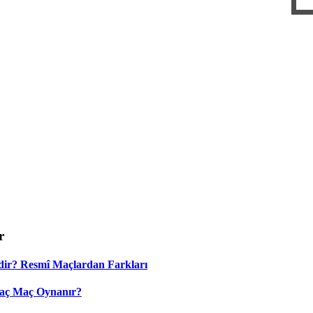
r
dir? Resmî Maçlardan Farkları
Kaç Maç Oynanır?