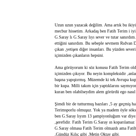
Uzun uzun yazacak değilim. Ama artık bu ikiyü
mecbur hissetim. Arkadaş ben Fatih Terim i iyi
G.Saray lı G.Saray lıyı sever ve tutar sanırdım
ettiğini sanırdım. Bu sebeple sevmem Rıdvan D
çıkan ,yetişen diğer insanları. Bu yüzden sev
içimizden çıkanların hepsini.
Ama görüyorum ki söz konusu Fatih Terim olduğ
içimizden çıkıyor. Bu neyin kompleksidir ,anl
başına yapıştırmış. Müzemde ki tek Avrupa ku
bir kupa. Milli takım için yaptıklarını saymıyo
kuran ben olabilseydim alem görürdü ego nasıl 
Şimdi bir de tutturmuş bazıları ,5 ay geçmiş ha
Terimsporlu olmuşuz. Yok ya madem öyle sökse
ben G.Saray lıyım 13 şampiyonluğum var diye. F
,şerefidir. Fatih Terim G.Saray ın koparılamaz 
G.Saray olmasa Fatih Terim olmazdı ama Fatih
,Gündüz Kılıç gibi ,Metin Oktay gibi.