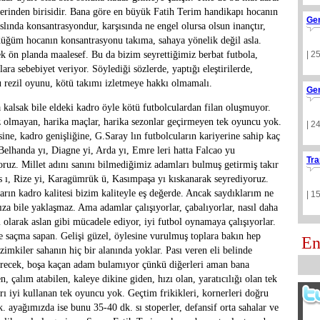
lerinden birisidir. Bana göre en büyük Fatih Terim handikapı hocanın
Ge
lında konsantrasyondur, karşısında ne engel olursa olsun inançtır,
düğüm hocanın konsantrasyonu takıma, sahaya yönelik değil asla.
 ön planda maalesef. Bu da bizim seyrettiğimiz berbat futbola,
| 2
ara sebebiyet veriyor. Söylediği sözlerde, yaptığı eleştirilerde,
bu rezil oyunu, kötü takımı izletmeye hakkı olmamalı.
Ge
a kalsak bile eldeki kadro öyle kötü futbolculardan filan oluşmuyor.
ız olmayan, harika maçlar, harika sezonlar geçirmeyen tek oyuncu yok.
| 2
ine, kadro genişliğine, G.Saray lın futbolcuların kariyerine sahip kaç
 Belhanda yı, Diagne yi, Arda yı, Emre leri hatta Falcao yu
Tra
oruz. Millet adını sanını bilmediğimiz adamları bulmuş getirmiş takır
as ı, Rize yi, Karagümrük ü, Kasımpaşa yı kıskanarak seyrediyoruz.
arın kadro kalitesi bizim kaliteyle eş değerde. Ancak saydıklarım ne
| 1
ıza bile yaklaşmaz. Ama adamlar çalışıyorlar, çabalıyorlar, nasıl daha
 olarak aslan gibi mücadele ediyor, iyi futbol oynamaya çalışıyorlar.
e saçma sapan. Gelişi güzel, öylesine vurulmuş toplara bakın hep
En
imkiler sahanın hiç bir alanında yoklar. Pası veren eli belinde
verecek, boşa kaçan adam bulamıyor çünkü diğerleri aman bana
çalım atabilen, kaleye dikine giden, hızı olan, yaratıcılığı olan tek
rı iyi kullanan tek oyuncu yok. Geçtim frikikleri, kornerleri doğru
 ayağımızda ise bunu 35-40 dk. sı stoperler, defansif orta sahalar ve