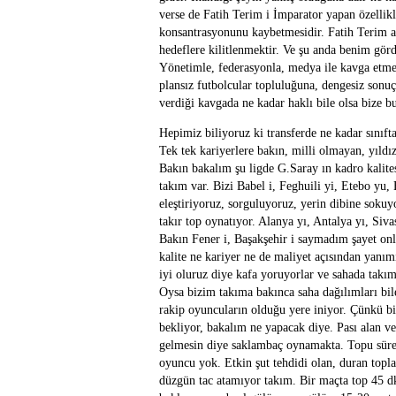
verse de Fatih Terim i İmparator yapan özellik
konsantrasyonunu kaybetmesidir. Fatih Terim as
hedeflere kilitlenmektir. Ve şu anda benim gör
Yönetimle, federasyonla, medya ile kavga etmek
plansız futbolcular topluluğuna, dengesiz sonuçl
verdiği kavgada ne kadar haklı bile olsa bize 
Hepimiz biliyoruz ki transferde ne kadar sınıft
Tek tek kariyerlere bakın, milli olmayan, yıld
Bakın bakalım şu ligde G.Saray ın kadro kalites
takım var. Bizi Babel i, Feghuili yi, Etebo yu,
eleştiriyoruz, sorguluyoruz, yerin dibine sokuy
takır top oynatıyor. Alanya yı, Antalya yı, Siv
Bakın Fener i, Başakşehir i saymadım şayet onl
kalite ne kariyer ne de maliyet açısından yanım
iyi oluruz diye kafa yoruyorlar ve sahada takım
Oysa bizim takıma bakınca saha dağılımları bil
rakip oyuncuların olduğu yere iniyor. Çünkü biz
bekliyor, bakalım ne yapacak diye. Pası alan 
gelmesin diye saklambaç oynamakta. Topu süren, 
oyuncu yok. Etkin şut tehdidi olan, duran topla
düzgün tac atamıyor takım. Bir maçta top 45 dk.