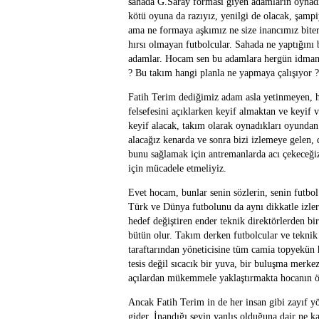
sahada G.Saray forması giyen adamların oynadığ
kötü oyuna da razıyız, yenilgi de olacak, şampi
ama ne formaya aşkımız ne size inancımız biter.
hırsı olmayan futbolcular. Sahada ne yaptığını
adamlar. Hocam sen bu adamlara hergün idmanda
? Bu takım hangi planla ne yapmaya çalışıyor 
Fatih Terim dediğimiz adam asla yetinmeyen, h
felsefesini açıklarken keyif almaktan ve keyif 
keyif alacak, takım olarak oynadıkları oyundan
alacağız kenarda ve sonra bizi izlemeye gelen,
bunu sağlamak için antremanlarda acı çekeceğiz
için mücadele etmeliyiz.
Evet hocam, bunlar senin sözlerin, senin futbol
Türk ve Dünya futbolunu da aynı dikkatle izleri
hedef değiştiren ender teknik direktörlerden biri
bütün olur. Takım derken futbolcular ve teknik
taraftarından yöneticisine tüm camia topyekün h
tesis değil sıcacık bir yuva, bir buluşma merkez
açılardan mükemmele yaklaştırmakta hocanın ön
Ancak Fatih Terim in de her insan gibi zayıf yön
gider. İnandığı şeyin yanlış olduğuna dair ne ka