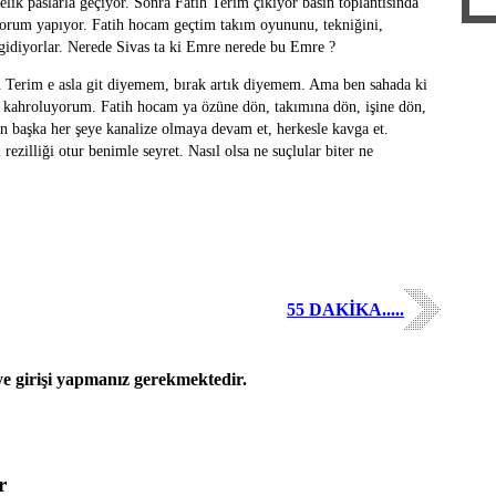
lik paslarla geçiyor. Sonra Fatih Terim çıkıyor basın toplantısında
yorum yapıyor. Fatih hocam geçtim takım oyununu, tekniğini,
i gidiyorlar. Nerede Sivas ta ki Emre nerede bu Emre ?
h Terim e asla git diyemem, bırak artık diyemem. Ama ben sahada ki
 kahroluyorum. Fatih hocam ya özüne dön, takımına dön, işine dön,
an başka her şeye kanalize olmaya devam et, herkesle kavga et.
ezilliği otur benimle seyret. Nasıl olsa ne suçlular biter ne
55 DAKİKA.....
 girişi yapmanız gerekmektedir.
r