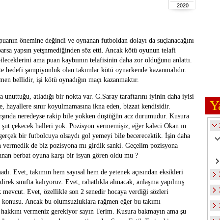
2020
puanın önemine değindi ve oynanan futboldan dolayı da suçlanacağını
parsa yapsın yetşnmediğinden söz etti. Ancak kötü oyunun telafi
bileceklerini ama puan kaybıının telafisinin daha zor olduğunu anlattı.
tte hedefi şampiyonluk olan takımlar kötü oynarkende kazanmalıdır.
en bellidir, işi kötü oynadığın maçı kazanmaktır.
 unuttuğu, atladığı bir nokta var. G.Saray taraftarını iyinin daha iyisi
Y
, hayallere sınır koyulmamasına ikna eden, bizzat kendisidir.
rşında neredeyse rakip bile yokken düştüğün acz durumudur. Kusura
ut çekecek halleri yok. Pozisyon vermemişiz, eğer kaleci Okan ın
gerçek bir futbolcuya olsaydı gol yemeyi bile becerecektik. İşin daha
n vermedik de biz pozisyona mı girdik sanki. Geçelim pozisyona
anan berbat oyuna karşı bir isyan gören oldu mu ?
adı. Evet, takımın hem sayısal hem de yetenek açısından eksikleri
direk sınıfta kalıyoruz. Evet, rahatlıkla alınacak, anlaşma yapılmış
k mevcut. Evet, özellikle son 2 senedir hocaya verdiği sözleri
söz konusu. Ancak bu olumsuzluklara rağmen eğer bu takımı
in hakkını vermeniz gerekiyor sayın Terim. Kusura bakmayın ama şu