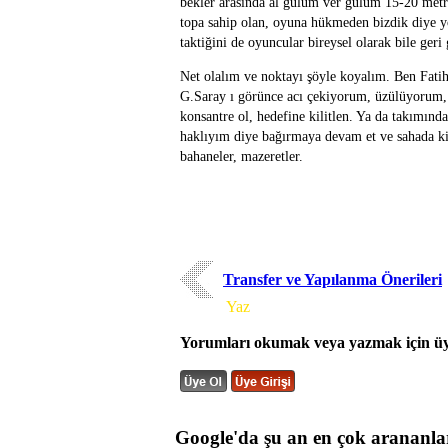
bekler arasında al gülüm ver gülüm 15-20 metre
topa sahip olan, oyuna hükmeden bizdik diye 
taktiğini de oyuncular bireysel olarak bile ger
Net olalım ve noktayı şöyle koyalım. Ben Fati
G.Saray ı görünce acı çekiyorum, üzülüyorum,
konsantre ol, hedefine kilitlen. Ya da takımınd
haklıyım diye bağırmaya devam et ve sahada ki r
bahaneler, mazeretler.
Transfer ve Yapılanma Önerileri
Yorum
Yaz
Yorumları okumak veya yazmak için üye
Google'da şu an en çok arananla