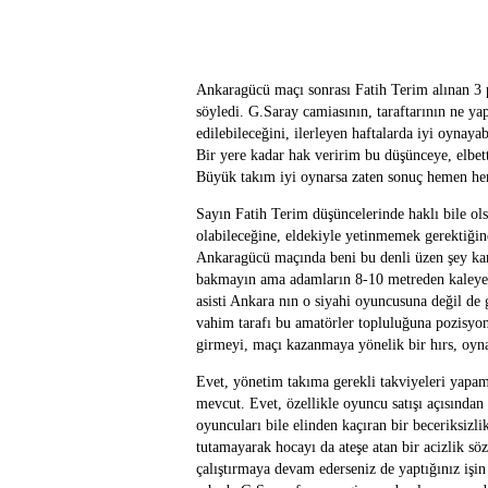
Ankaragücü maçı sonrası Fatih Terim alınan 3 
söyledi. G.Saray camiasının, taraftarının ne ya
edilebileceğini, ilerleyen haftalarda iyi oynaya
Bir yere kadar hak veririm bu düşünceye, elbe
Büyük takım iyi oynarsa zaten sonuç hemen hem
Sayın Fatih Terim düşüncelerinde haklı bile olsa
olabileceğine, eldekiyle yetinmemek gerektiğine
Ankaragücü maçında beni bu denli üzen şey ka
bakmayın ama adamların 8-10 metreden kaleye ş
asisti Ankara nın o siyahi oyuncusuna değil de 
vahim tarafı bu amatörler topluluğuna pozisyo
girmeyi, maçı kazanmaya yönelik bir hırs, oyn
Evet, yönetim takıma gerekli takviyeleri yapam
mevcut. Evet, özellikle oyuncu satışı açısından 
oyuncuları bile elinden kaçıran bir beceriksizli
tutamayarak hocayı da ateşe atan bir acizlik 
çalıştırmaya devam ederseniz de yaptığınız iş