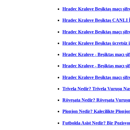
Hradec Kralove Beşiktaş maçı şifres
Hradec Kralove Beşiktaş CANLI
Hradec Kralove Beşiktaş maçı şifr
Hradec Kralove Beşiktaş ücretsiz i
Hradec Kralove - Beşiktaş maçı şifr
Hradec Kralove - Beşiktaş maçı şifre
Hradec Kralove Beşiktaş maçı şifr
Trivela Nedir? Trivela Vuruşu Nası
Röveşata Nedir? Röveşata Vuruşu 
Plonjon Nedir? Kalecilikte Plonjon
Futbolda Asist Nedir? Bir Pozisyo