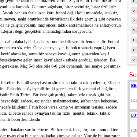
ı şeyin ne izahı ne de mazereti vardır. Sayın Fatih Terim biz ara sıra
yonlukta kaçacak. Canımız sağolsun, biraz seviniriz, biraz üzülürüz
 Ancak beni en fazla üzen kötü futbol değil kötü mücadele, isteksiz,
 bilmeyen, sanki ömürlerinde birbirlerini ilk defa görmüş gibi oynayan
 ne çalıştırıyorsun, maç öncesi taktik antremanlarda ne anlatıyorsun
? Eleştiri değil gerçekten anlamadığımdan soruyorum.
er daim daha iyisini, daha zorunu hedefleyen bir fenomendir. Futbol
vermekten söz eder. Önce der oynayan futbolcu sahada yaptığı işten
 keyif alacaklar, sonra biz sahaya koyduğumuz gösteriden keyif
 desteklemeye gelen insan keyif alacak sahada gördüğü işlerden. Biz
 gerekirse. Maç 5-0 olsa bile 0-0 gibi oynamalı, her saniye gol atmak
So
 felsefen. Ben 40 seneyi aşkın süredir bu takımı takip ederim, Elbette
BE
m. Rahatlıkla söyleyebilirim ki gerçekten fark yaratani el değdiren,
sidir Fatih Terim. Bir kere çalıştırdığı takım etle tırnak gibi bir
| 2
 heyet değil sadece, aşçısından malzemecisine, şoföründen bekçisine,
edefe kilitlenir. Fatih hoca varsa kamp ve antreman tesisleri sadece
idir. Elbette sahada oynayan takımı fizik, mental, teknik, taktik
LÜ
emli becerilerindendir.
leri, hataları vardır elbette. Bir kere çok inatçıdır, burnunun dikine
| 2
dar uyarı olsa bile sonuna kadar gitmeye çalışır. Yine de bu inat zarar