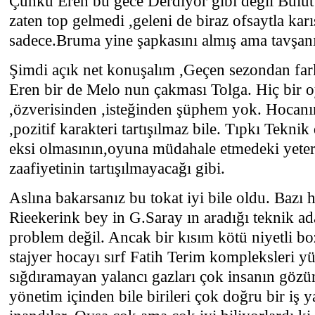
Çünkü Eren bu gece Derdiyor gibi değil Bulut
zaten top gelmedi ,geleni de biraz ofsaytla karı
sadece.Bruma yine şapkasını almış ama tavşan
Şimdi açık net konuşalım ,Geçen sezondan fa
Eren bir de Melo nun çakması Tolga. Hiç bir 
,özverisinden ,isteğinden şüphem yok. Hocanın
,pozitif karakteri tartışılmaz bile. Tıpkı Teknik
eksi olmasının,oyuna müdahale etmedeki yeters
zaafiyetinin tartışılmayacağı gibi.
Aslına bakarsanız bu tokat iyi bile oldu. Bazı ha
Rieekerink bey in G.Saray ın aradığı teknik 
problem değil. Ancak bir kısım kötü niyetli b
stajyer hocayı sırf Fatih Terim kompleksleri 
sığdıramayan yalancı gazları çok insanın gözü
yönetim içinden bile birileri çok doğru bir iş y