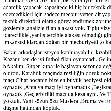
inandılar. Oysa çok ama çok iyi biliyorlardı k
adamlık yapacak kapasitede ki hiç bir teknik d
edemedikleri için sadece mecburiyetten alt yap
teknik direktörü olarak görevlendirmek zorunda
gözlemle ,analizle filan alakası yok. Tıpkı viz
idarecilikle ,yanlış tercihle alakası olmadığı gi
imkansızlıklardan doğan bir mecburiyetti ,o ka
Bakın arkadaşlar isteyen katılmayabilir ,kızabi
Kazanırken de iyi futbol filan oynamadı. Geli
bAkalım. Süper kupa ile başlayan sezonda değiş
olurdu. Karabük maçında rezilliğin doruk nokt
maçı Cihat hocanın bize en büyük hediyesi ol
oynadık ,Antalya maçı iyi oynamadık ,Beşikta
oynadık ,Geçlerbirliği maçı da keza aynı. Ve 
yoktuk. Yani sözün özü Muslera ,Bruma ve E
düşme hattından koptuk.