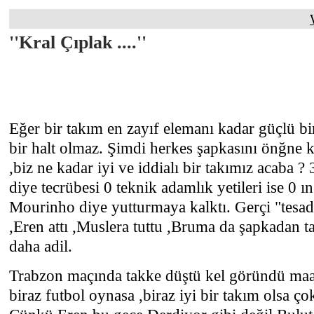
''Kral Çıplak ....''
Eğer bir takım en zayıf elemanı kadar güçlü bi
bir halt olmaz. Şimdi herkes şapkasını önğne
,biz ne kadar iyi ve iddialı bir takımız acaba ? 
diye tecrübesi 0 teknik adamlık yetileri ise 0 ın 
Mourinho diye yutturmaya kalktı. Gerçi "tesadü
,Eren attı ,Muslera tuttu ,Bruma da şapkadan t
daha adil.
Trabzon maçında takke düştü kel göründü maa
biraz futbol oynasa ,biraz iyi bir takım olsa ç