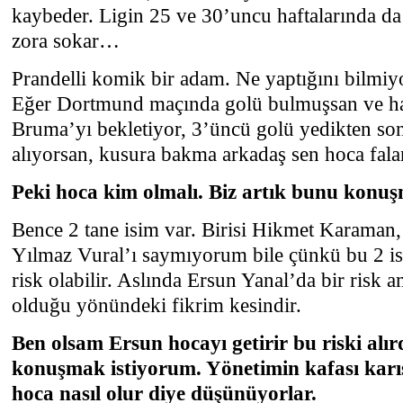
kaybeder. Ligin 25 ve 30’uncu haftalarında da
zora sokar…
Prandelli komik bir adam. Ne yaptığını bilmiyo
Eğer Dortmund maçında golü bulmuşsan ve ha
Bruma’yı bekletiyor, 3’üncü golü yedikten so
alıyorsan, kusura bakma arkadaş sen hoca falan
Peki hoca kim olmalı. Biz artık bunu konuş
Bence 2 tane isim var. Birisi Hikmet Karaman,
Yılmaz Vural’ı saymıyorum bile çünkü bu 2 i
risk olabilir. Aslında Ersun Yanal’da bir risk a
olduğu yönündeki fikrim kesindir.
Ben olsam Ersun hocayı getirir bu riski alır
konuşmak istiyorum. Yönetimin kafası karı
hoca nasıl olur diye düşünüyorlar.