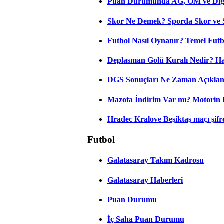
Puan Durumunda AG, OM ve Diğer
Skor Ne Demek? Sporda Skor ve 
Futbol Nasıl Oynanır? Temel Futb
Deplasman Golü Kuralı Nedir? Ha
DGS Sonuçları Ne Zaman Açıkla
Mazota İndirim Var mı? Motorin 
Hradec Kralove Beşiktaş maçı şifres
Futbol
Galatasaray Takım Kadrosu
Galatasaray Haberleri
Puan Durumu
İç Saha Puan Durumu