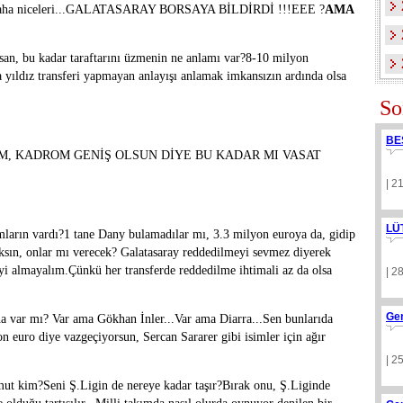
ibi daha niceleri...GALATASARAY BORSAYA BİLDİRDİ !!!EEE ?
AMA
an, bu kadar taraftarını üzmenin ne anlamı var?8-10 milyon
na yıldız transferi yapmayan anlayışı anlamak imkansızın ardında olsa
So
BE
M, KADROM GENİŞ OLSUN DİYE BU KADAR MI VASAT
| 2
LÜ
mların vardı?1 tane Dany bulamadılar mı, 3.3 milyon euroya da, gidip
ksın, onlar mı verecek? Galatasaray reddedilmeyi sevmez diyerek
yi almayalım.Çünkü her transferde reddedilme ihtimali az da olsa
| 2
Ge
ha var mı? Var ama Gökhan İnler...Var ama Diarra...Sen bunlarıda
 euro diye vazgeçiyorsun, Sercan Sararer gibi isimler için ağır
| 2
ut kim?Seni Ş.Ligin de nereye kadar taşır?Bırak onu, Ş.Liginde