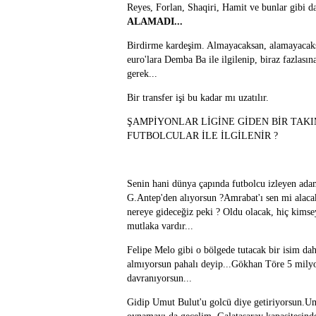
Reyes, Forlan, Shaqiri, Hamit ve bunlar g
ALAMADI...
Birdirme kardeşim. Almayacaksan, alamayacaks
euro'lara Demba Ba ile ilgilenip, biraz fazlası
gerek...
Bir transfer işi bu kadar mı uzatılır.
ŞAMPİYONLAR LİGİNE GİDEN BİR TAKI
FUTBOLCULAR İLE İLGİLENİR ?
Senin hani dünya çapında futbolcu izleyen ada
G.Antep'den alıyorsun ?Amrabat'ı sen mi alaca
nereye gideceğiz peki ? Oldu olacak, hiç kimse
mutlaka vardır...
Felipe Melo gibi o bölgede tutacak bir isim da
almıyorsun pahalı deyip...Gökhan Töre 5 milyon
davranıyorsun...
Gidip Umut Bulut'u golcü diye getiriyorsun.Um