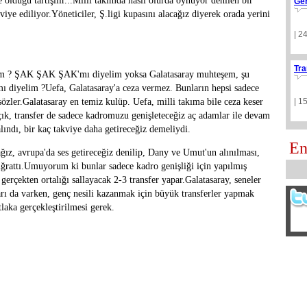
olduğu tartışılır...Milli takımda nasıl olurda oynuyor denilen bir
Ge
viye ediliyor.Yöneticiler, Ş.ligi kupasını alacağız diyerek orada yerini
| 2
Tra
palım ? ŞAK ŞAK ŞAK'mı diyelim yoksa Galatasaray muhteşem, şu
 mı diyelim ?Uefa, Galatasaray'a ceza vermez. Bunların hepsi sadece
sözler.Galatasaray en temiz kulüp. Uefa, milli takıma bile ceza keser
| 1
ık, transfer de sadece kadromuzu genişleteceğiz aç adamlar ile devam
ndı, bir kaç takviye daha getireceğiz demeliydi.
En
ağız, avrupa'da ses getireceğiz denilip, Dany ve Umut'un alınılması,
a uğrattı.Umuyorum ki bunlar sadece kadro genişliği için yapılmış
 gerçekten ortalığı sallayacak 2-3 transfer yapar.Galatasaray, seneler
arı da varken, genç nesili kazanmak için büyük transferler yapmak
aka gerçekleştirilmesi gerek.