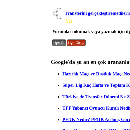
Transferini gerçekleştiremediler
Yorum
Yaz
Yorumları okumak veya yazmak için üye
Google'da şu an en çok arananla
Hazırlık Maçı ve Dostluk Maçı Ne
Süper Lig Kaç Hafta ve Toplam 
Türkiye'de Transfer Dönemi Ne Z
TFF Yabancı Oyuncu Kuralı Nedir
PFDK Nedir? PFDK Açılımı, Görev