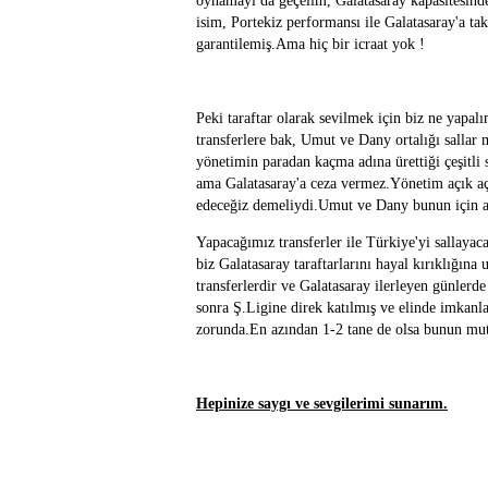
oynamayı da geçelim, Galatasaray kapasitesinde 
isim, Portekiz performansı ile Galatasaray'a tak
garantilemiş.Ama hiç bir icraat yok !
Peki taraftar olarak sevilmek için biz ne ya
transferlere bak, Umut ve Dany ortalığı sallar
yönetimin paradan kaçma adına ürettiği çeşitli 
ama Galatasaray'a ceza vermez.Yönetim açık aç
edeceğiz demeliydi.Umut ve Dany bunun için alı
Yapacağımız transferler ile Türkiye'yi sallayac
biz Galatasaray taraftarlarını hayal kırıklığın
transferlerdir ve Galatasaray ilerleyen günlerde
sonra Ş.Ligine direk katılmış ve elinde imkanl
zorunda.En azından 1-2 tane de olsa bunun mutl
Hepinize saygı ve sevgilerimi sunarım.