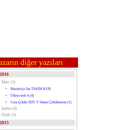
azarın diğer yazıları
2016
Mart (3)
Muslera'yı Sat TAKIM KUR
Ülkeyi terk et (4)
Ceza Çekilir SEN '1' Saniye Çekilmezsin (1)
Şubat (4)
Ocak (3)
2015