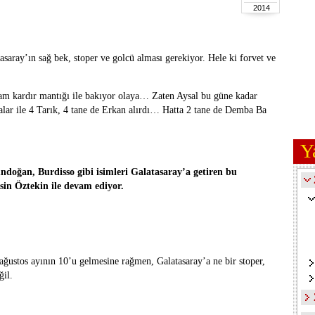
2014
asaray’ın sağ bek, stoper ve golcü alması gerekiyor. Hele ki forvet ve
sam kardır mantığı ile bakıyor olaya… Zaten Aysal bu güne kadar
ralar ile 4 Tarık, 4 tane de Erkan alırdı… Hatta 2 tane de Demba Ba
Y
doğan, Burdisso gibi isimleri Galatasaray’a getiren bu
sin Öztekin ile devam ediyor.
ağustos ayının 10’u gelmesine rağmen, Galatasaray’a ne bir stoper,
ğil.