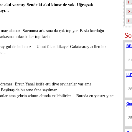
e akıl varmış. Sende ki akıl kimse de yok. Uğraşsak
mayı…
a maç alamaz. Savunma arkasına da çok top yer. Baskı kurduğu
So
arkasına atılacak her top facia…
BE
aray gol de bulamaz… Umut falan hikaye! Galatasaray acilen bir
aye…
| 2
LÜ
öremez. Ersun Yanal istifa etti diye sevinenler var ama
| 2
 Beşiktaş da bu sene fena sayılmaz.
ptılar ama şehrin adının altında ezilebilirler… Burada en şansızı yine
Ge
| 2