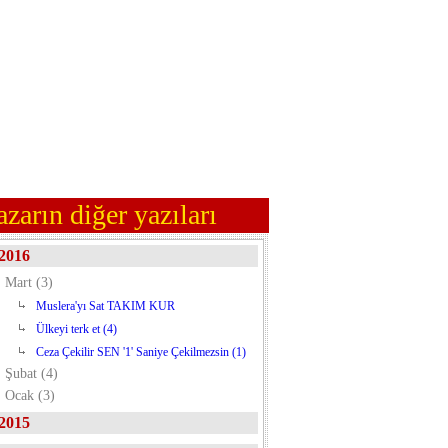
azarın diğer yazıları
2016
Mart (3)
Muslera'yı Sat TAKIM KUR
Ülkeyi terk et (4)
Ceza Çekilir SEN '1' Saniye Çekilmezsin (1)
Şubat (4)
Ocak (3)
2015