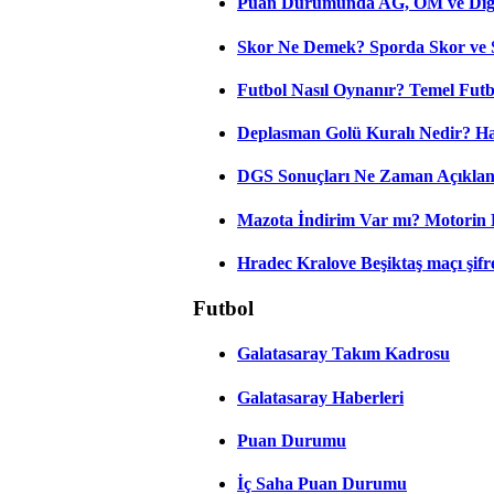
Puan Durumunda AG, OM ve Diğer
Skor Ne Demek? Sporda Skor ve 
Futbol Nasıl Oynanır? Temel Futb
Deplasman Golü Kuralı Nedir? Ha
DGS Sonuçları Ne Zaman Açıkla
Mazota İndirim Var mı? Motorin 
Hradec Kralove Beşiktaş maçı şifres
Futbol
Galatasaray Takım Kadrosu
Galatasaray Haberleri
Puan Durumu
İç Saha Puan Durumu