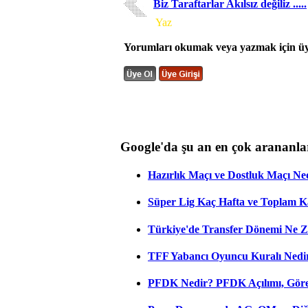
Biz Taraftarlar Akılsız değiliz .....
Yorum
Yaz
Yorumları okumak veya yazmak için üye
Google'da şu an en çok arananla
Hazırlık Maçı ve Dostluk Maçı Ne
Süper Lig Kaç Hafta ve Toplam 
Türkiye'de Transfer Dönemi Ne Z
TFF Yabancı Oyuncu Kuralı Nedir
PFDK Nedir? PFDK Açılımı, Görev