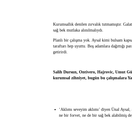
Kurumsallık denilen zırvalık tutmamıştır. Galat
sağ bek mutlaka alınılmalıydı.
Planlı bir çalışma yok. Aysal kimi bulsam kap
taraftarı hep uyuttu. Boş adamlara dağıttığı pa
getirirdi.
Salih Dursun, Ontivero, Hajrovic, Umut Gün
kurumsal zihniyet, bugün bu çalışmalara Ya
‘Aklımı seveyim aklımı’ diyen Ünal Aysal, 
ne bir forvet, ne de bir sağ bek alabilmiş de