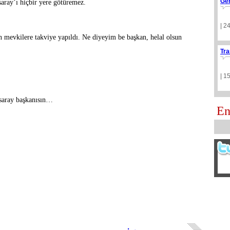
Ge
aray’ı hiçbir yere götüremez.
| 2
 mevkilere takviye yapıldı. Ne diyeyim be başkan, helal olsun
Tra
| 1
asaray başkanısın…
En