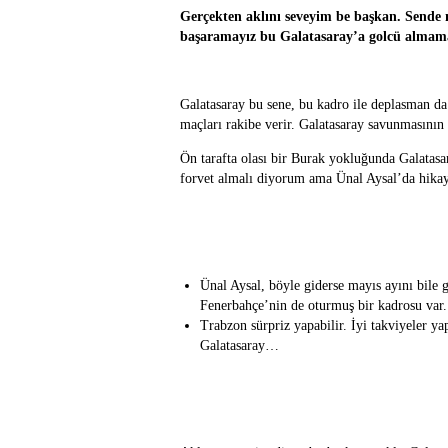
Gerçekten aklını seveyim be başkan. Sende n
başaramayız bu Galatasaray’a golcü alma
Galatasaray bu sene, bu kadro ile deplasman d
maçları rakibe verir. Galatasaray savunmasının 
Ön tarafta olası bir Burak yokluğunda Galatas
forvet almalı diyorum ama Ünal Aysal’da hik
Ünal Aysal, böyle giderse mayıs ayını bile g
Fenerbahçe’nin de oturmuş bir kadrosu var.
Trabzon sürpriz yapabilir. İyi takviyeler ya
Galatasaray…