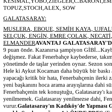
KESİMAL,YOBO,ZİEGLER,C.BARONİ,E
TOPUZ,STOCH,ALEX, SOW
GALATASARAY:
MUSLERA, EBOUE, SEMİH KAYA, UJFAL
SELÇUK, ENGİN, EMRE ÇOLAK, NECATİ
ELMANDER
AVANTAJ GALATASARAY'D
9 puan önde. Kazanırsa şampiyon GİBİ...Kayb
değişmez. Fakat Fenerbahçe kaybederse, takım
yönetimde de taşlar yerinden oynar. Sezon son
Hele ki Aykut Kocaman daha büyük bir baskı a
yapacağı kritik bir hata, Fenerbahçenin ilerki 
yeni başkanını hoca arama arayışlarına dahi sü
Fenerbahçenin tek konuştuğu, Galatasaray'ı 
yenilmemek. Galatasaray yenilmezse dahi, Fe
vurur.
Galatasaray'ın Kadıköy'de Yapması 