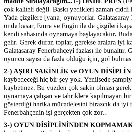
madde Sıralayacağım...1-) ÖNDE PRES
(Fe
çok kaliteli değil. Baskı yedikleri zaman ciddi 
Yada çizgilere [yana] oynuyorlar. Galatasaray 
önde basar, Emre ve Engin ile de çizgileri ka
kendi sahasında oynamaya başlayacaktır. Buda 
gelir. Gerek duran toplar, gerekse aralara iyi ka
Galatasaray Fenerbahçeyi fazlası ile bunaltır. G
oyuncu sayısı da fazla olduğu için, gol bulması
2-) AŞIRI SAKİNLİK ve OYUN DİSİPLİN
kaybedeceği hiç bir şey yok. Yenilsede şampiy
kaybetmez. Bu yüzden çok sakin olması gerek
oynamaya çalışan ve tahriklere kapılmayan bir
gösterdiği harika mücadelesini birazcık da iyi f
Fenerbahçenin işi gerçekten çok zor...
3-) OYUN DİSİPLİNİNDEN KOPMAMA