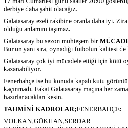
17 mart Cumartesi günü saatler 20:00 gösterdi
derbiye daha şahit olacağız.
Galatasaray ezeli rakibine oranla daha iyi. Zir
olduğu anlamını taşımaz.
Galatasaray bu sezon muhteşem bir
MÜCAD
Bunun yanı sıra, oynadığı futbolun kalitesi de 
Galatasaray çok iyi mücadele ettiği için kötü 
kazanabiliyor.
Fenerbahçe ise bu konuda kapalı kutu görünt
kaçınmadı. Fakat Galatasaray maçına her zaman
hazırlanacakları kesin.
TAHMİNİ KADROLAR;
FENERBAHÇE:
VOLKAN,GÖKHAN,SERDAR