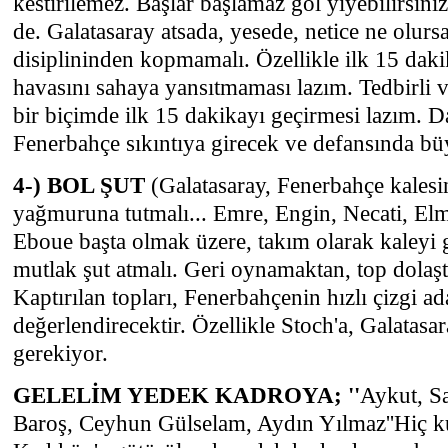
kestirilemez. Başlar başlamaz gol yiyebilirsiniz 
de. Galatasaray atsada, yesede, netice ne olur
disiplininden kopmamalı. Özellikle ilk 15 daki
havasını sahaya yansıtmaması lazım. Tedbirli
bir biçimde ilk 15 dakikayı geçirmesi lazım. D
Fenerbahçe sıkıntıya girecek ve defansında büy
4-) BOL ŞUT
(Galatasaray, Fenerbahçe kalesi
yağmuruna tutmalı... Emre, Engin, Necati, El
Eboue başta olmak üzere, takım olarak kaleyi g
mutlak şut atmalı. Geri oynamaktan, top dolaş
Kaptırılan topları, Fenerbahçenin hızlı çizgi ad
değerlendirecektir. Özellikle Stoch'a, Galatasa
gerekiyor.
GELELİM YEDEK KADROYA; ''
Aykut, S
Baroş, Ceyhun Gülselam, Aydın Yılmaz''Hiç ku