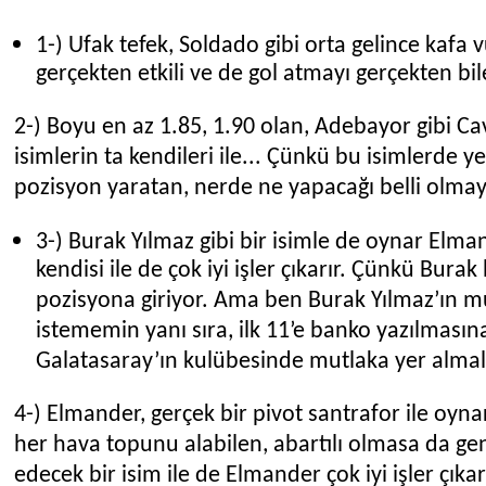
1-) Ufak tefek, Soldado gibi orta gelince kafa 
gerçekten etkili ve de gol atmayı gerçekten bile
2-) Boyu en az 1.85, 1.90 olan, Adebayor gibi Ca
isimlerin ta kendileri ile... Çünkü bu isimlerde 
pozisyon yaratan, nerde ne yapacağı belli olmay
3-) Burak Yılmaz gibi bir isimle de oynar Elman
kendisi ile de çok iyi işler çıkarır. Çünkü Burak
pozisyona giriyor. Ama ben Burak Yılmaz’ın mu
istememin yanı sıra, ilk 11’e banko yazılmasın
Galatasaray’ın kulübesinde mutlaka yer almal
4-) Elmander, gerçek bir pivot santrafor ile oyna
her hava topunu alabilen, abartılı olmasa da ge
edecek bir isim ile de Elmander çok iyi işler çıkar