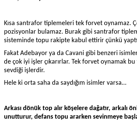
Kısa santrafor tiplemeleri tek forvet oynamaz. 
pozisyonlar bulamaz. Burak gibi santrafor tiplem
sisteminde topu rakipte kabul ettirir çünkü yaptığı 
Fakat Adebayor ya da Cavani gibi benzeri isimler
de çok iyi işler çıkarırlar. Tek forvet oynamak b
sevdiği işlerdir.
Hele ki orta saha da saydığım isimler varsa…
Arkası dönük top alır köşelere dağatır, arkalı önl
unutturur, defans topu ararken sevinmeye başla