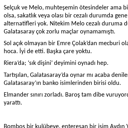
Selçuk ve Melo, muhteşemin ötesindeler ama bir
olsa, sakatlık veya olası bir cezalı durumda gene
alternatifleri yok. Nitekim Melo cezalı duruma
Galatasaray çok zorlu maçlar oynamamıştı.
Sol açık olmayan bir Emre Çolak’dan mecburi olar
hoca. İyi de etti. Başka çare yoktu.
Riera’da; ‘sık dişini’ deyimini oynadı hep.
Tartışılan, Galatasaray’da oynar mı acaba denile
Galatasaray’ın banko isimlerinden birisi oldu.
Elmander sınırı zorladı. Baroş tam dibe vuruyord
yarattı.
Bomboş bir kulübeye, enteresan bir isim Aydın Yı