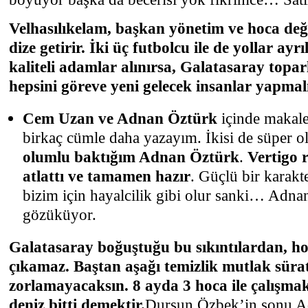
Velhasılıkelam, başkan yönetim ve hoca değiş
dize getirir. İki üç futbolcu ile de yollar ayr
kaliteli adamlar alınırsa, Galatasaray topar
hepsini göreve yeni gelecek insanlar yapmal
Cem Uzan ve Adnan Öztürk
içinde makal
birkaç cümle daha yazayım. İkisi de süper o
olumlu baktığım Adnan Öztürk
.
Vertigo 
atlattı ve tamamen hazır
. Güçlü bir karak
bizim için hayalcilik gibi olur sanki… Adna
gözüküyor.
Galatasaray boğuştuğu bu sıkıntılardan, hoc
çıkamaz. Baştan aşağı temizlik mutlak süra
zorlamayacaksın. 8 ayda 3 hoca ile çalışma
deniz bitti demektir.
Dursun Özbek’in sonu Ad