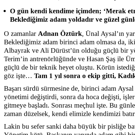
O gün kendi kendime içimden; ‘Merak et
Beklediğimiz adam yoldadır ve güzel günl
O zamanlar
Adnan Öztürk
, Ünal Aysal’ın ya
Beklediğimiz adam birinci adam olmasa da, ik
Albayrak ve Ali Dürüst’ün olduğu güçlü bir yö
Terim’in antrenörlüğünde ve Hasan Şaş ile Üm
güçlü de bir teknik heyet oluştu. Körün istediği
göz işte…
Tam 1 yıl sonra o ekip gitti, Kadı
Başarı sürdü sürmesine de, birinci adam Aysal
yönetimi değiştirdi, sonra da hoca değişti, işl
gitmeye başladı. Sonrası meçhul işte. Bu günle
zaman düzelsek, kendi elimizle kendimizi batır
Lakin bu sefer sanki daha büyük bir pisliğe ba
Yönetim kötü. Başkanın yanında adam gibi bir