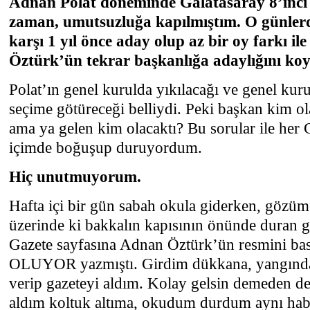
Adnan Polat döneminde Galatasaray 8’inci s
zaman, umutsuzluğa kapılmıştım. O günlerd
karşı 1 yıl önce aday olup az bir oy farkı 
Öztürk’ün tekrar başkanlığa adaylığını ko
Polat’ın genel kurulda yıkılacağı ve genel kur
seçime götüreceği belliydi. Peki başkan kim ola
ama ya gelen kim olacaktı? Bu sorular ile her G
içimde boğuşup duruyordum.
Hiç unutmuyorum.
Hafta içi bir gün sabah okula giderken, göz
üzerinde ki bakkalın kapısının önünde duran gaz
Gazete sayfasına Adnan Öztürk’ün resmini b
OLUYOR yazmıştı. Girdim dükkana, yangından
verip gazeteyi aldım. Kolay gelsin demeden de 
aldım koltuk altıma, okudum durdum aynı hab