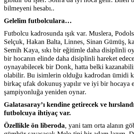
bilmeyeni hesabı..
Gelelim futbolculara…
Futbolcu kadrosunda ışık var. Muslera, Podols
Selçuk, Hakan Balta, Linnes, Sinan Gümüş, kaz
Semih Kaya, sıkı bir eğitimle daha disiplinli o
bir hocanın elinde daha disiplinli hareket ede
oynayabilecek bir Donk, hatta belki kazanabil
olabilir. Bu isimlerin olduğu kadrodan ümidi
birkaç ufak dokunuş yapılır ve iyi bir hocaya 
şampiyonluğa yeniden oynar.
Galatasaray’ı kendine getirecek ve hırslan
futbolcuya ihtiyaç var.
Özellikle ön liberoda
, yani tam orta alanın 
gümbür savaşacak Melo tipi bir adam lazım. D