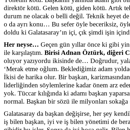
direktör kötü. Gelen kötü, giden kötü. Artık t
durum ne olacak o belli değil. Teknik heyet d
o da ayrı konu… Bu sefer öyle beceriksiz, öyle 
doldu ki Galatasaray’ın içi, çık şimdi işin içi
Her neyse…
Geçen gün yıllar önce ki gibi yin
ile karşılaştım.
Birisi Adnan Öztürk, diğeri 
oluyor yazıyordu ikisinde de… Doğrudur, yal
‘Merak etme oğlum. Beklediğimiz adam yolda
İkisi de harika olur. Bir başkan, karizmasından
liderliğinden söylemlerine kadar önem arz eder
yok. Tüccar kılığında ki adamı başkan yapars
normal. Başkan bir sözü ile milyonları sokağa
Galatasaray da başkan değişirse, her şey kendil
iş bilen başkan, iyi ve iş bilen yönetimi de bera
gibidir bu işler. Sonra da iyi hoca gelir. Bilen 