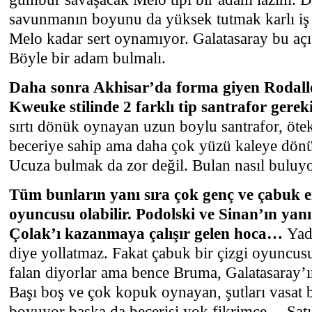
savunmanın boyunu da yüksek tutmak karlı iş 
Melo kadar sert oynamıyor. Galatasaray bu açı
Böyle bir adam bulmalı.
Daha sonra Akhisar’da forma giyen Rodalle
Kweuke stilinde 2 farklı tip santrafor gerek
sırtı dönük oynayan uzun boylu santrafor, ötek
beceriye sahip ama daha çok yüzü kaleye dönü
Ucuza bulmak da zor değil. Bulan nasıl buluy
Tüm bunların yanı sıra çok genç ve çabuk e
oyuncusu olabilir. Podolski ve Sinan’ın yanı
Çolak’ı kazanmaya çalışır gelen hoca…
Yad
diye yollatmaz. Fakat çabuk bir çizgi oyuncu
falan diyorlar ama bence Bruma, Galatasaray’ı
Başı boş ve çok kopuk oynayan, şutları vasat 
boyuyor başka da becerisi yok fikrimce… Satıls