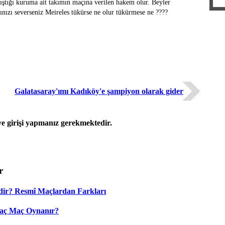
alıştığı kuruma ait takımın maçına verilen hakem olur. Beyler
hınızı severseniz Meireles tükürse ne olur tükürmese ne ????
Galatasaray'ımı Kadıköy'e şampiyon olarak gider
 girişi yapmanız gerekmektedir.
r
dir? Resmî Maçlardan Farkları
Kaç Maç Oynanır?