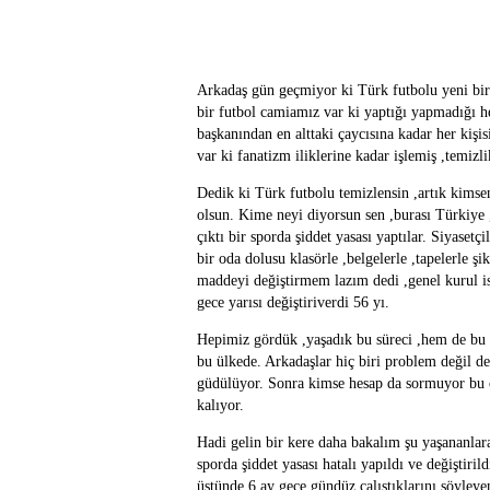
Arkadaş gün geçmiyor ki Türk futbolu yeni bir r
bir futbol camiamız var ki yaptığı yapmadığı h
başkanından en alttaki çaycısına kadar her kişi
var ki fanatizm iliklerine kadar işlemiş ,temiz
Dedik ki Türk futbolu temizlensin ,artık kimsen
olsun. Kime neyi diyorsun sen ,burası Türkiye 
çıktı bir sporda şiddet yasası yaptılar. Siyasetç
bir oda dolusu klasörle ,belgelerle ,tapelerle ş
maddeyi değiştirmem lazım dedi ,genel kurul isted
gece yarısı değiştiriverdi 56 yı.
Hepimiz gördük ,yaşadık bu süreci ,hem de bu 
bu ülkede. Arkadaşlar hiç biri problem değil 
güdülüyor. Sonra kimse hesap da sormuyor bu old
kalıyor.
Hadi gelin bir kere daha bakalım şu yaşananlar
sporda şiddet yasası hatalı yapıldı ve değiştiri
üstünde 6 ay gece gündüz çalıştıklarını söyley