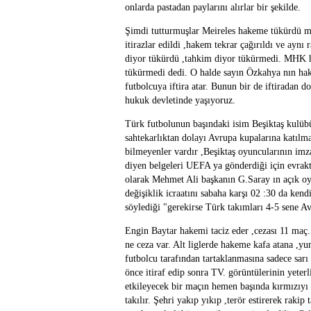
onlarda pastadan paylarını alırlar bir şekilde.
Şimdi tutturmuşlar Meireles hakeme tükürdü 
itirazlar edildi ,hakem tekrar çağırıldı ve ayn
diyor tükürdü ,tahkim diyor tükürmedi. MHK h
tükürmedi dedi. O halde sayın Özkahya nın hake
futbolcuya iftira atar. Bunun bir de iftiradan d
hukuk devletinde yaşıyoruz.
Türk futbolunun başındaki isim Beşiktaş kulüb
sahtekarlıktan dolayı Avrupa kupalarına katılm
bilmeyenler vardır ,Beşiktaş oyuncularının imz
diyen belgeleri UEFA ya gönderdiği için evrakt
olarak Mehmet Ali başkanın G.Saray ın açık o
değişiklik icraatını sabaha karşı 02 :30 da kend
söylediği "gerekirse Türk takımları 4-5 sene Avr
Engin Baytar hakemi taciz eder ,cezası 11 maç.
ne ceza var. Alt liglerde hakeme kafa atana ,
futbolcu tarafından tartaklanmasına sadece sarı
önce itiraf edip sonra TV. görüntülerinin yete
etkileyecek bir maçın hemen başında kırmızıy
takılır. Şehri yakıp yıkıp ,terör estirerek raki