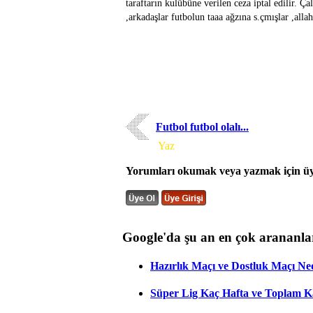
taraftarın kulübüne verilen ceza iptal edilir. Ç
,arkadaşlar futbolun taaa ağzına s.çmışlar ,alla
Futbol futbol olalı...
Yorum
Yaz
Yorumları okumak veya yazmak için üye
Google'da şu an en çok arananla
Hazırlık Maçı ve Dostluk Maçı Ne
Süper Lig Kaç Hafta ve Toplam 