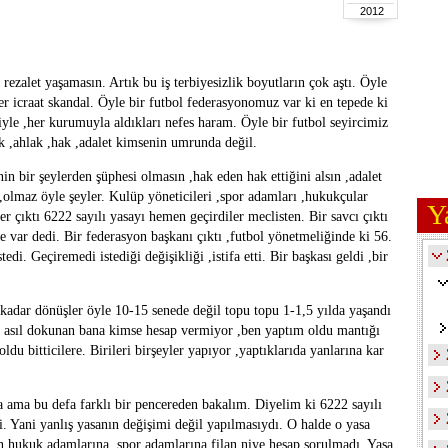
2012
ezalet yaşamasın. Artık bu iş terbiyesizlik boyutların çok aştı. Öyle
er icraat skandal. Öyle bir futbol federasyonomuz var ki en tepede ki
siyle ,her kurumuyla aldıkları nefes haram. Öyle bir futbol seyircimiz
lik ,ahlak ,hak ,adalet kimsenin umrunda değil.
in bir şeylerden şüphesi olmasın ,hak eden hak ettiğini alsın ,adalet
,olmaz öyle şeyler. Kulüp yöneticileri ,spor adamları ,hukukçular
Y
iler çıktı 6222 sayılı yasayı hemen geçirdiler meclisten. Bir savcı çıktı
ike var dedi. Bir federasyon başkanı çıktı ,futbol yönetmeliğinde ki 56.
i. Geçiremedi istediği değişikliği ,istifa etti. Bir başkası geldi ,bir
kadar dönüşler öyle 10-15 senede değil topu topu 1-1,5 yılda yaşandı
de asıl dokunan bana kimse hesap vermiyor ,ben yaptım oldu mantığı
u bitticilere. Birileri birşeyler yapıyor ,yaptıklarıda yanlarına kar
a ama bu defa farklı bir pencereden bakalım. Diyelim ki 6222 sayılı
ldi. Yani yanlış yasanın değişimi değil yapılmasıydı. O halde o yasa
en hukuk adamlarına ,spor adamlarına filan niye hesap sorulmadı. Yasa