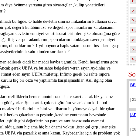
 diye övünme yarışına giren siyasetçiler ,kulüp yöneticileri
er ?
ılmadı bu ligde. O halde devletin sınırsız imkanlarını kullanan savcı
ir çok değerli kulübümüzü ve değerli spor insanlarını karalamanın
sağlayan devletin emniyet ve istihbarat birimleri şike olmadığına göre
ğerli iş ve spor adamlarını ,sporcularını tutuklayan savcı ,emniyet
a atmış olmadılar mı ? 1 yıl boyunca hapis yatan masum insanların gasp
haysiyetlerinin hesabı kimden sorulacak ?
en edilerek ciddi bir maddi kayba uğratıldı. Kendi hesaplarına göre
 Ancak gerek UEFA ya bu sahte belgeleri veren sayın Aydınlar ve
So
e itimat eden sayın UEFA müfettişi İnfinto gerek bu sahte rapora
kurulu hiç bir ceza ve yaptırımla karşılaşmadılar. Asıl ilginç olan
BE
geçti.
kları rezilliklerin hemen unutulmasından cesaret alarak biz yaparız
| 2
ını güdüyorlar. Şunu artık çok net gördüm ve anladım ki futbol
 maalesef birilerinin cebini ve itibarını büyütmeye dayalı bir çıkar
rtık herkes çıkarlarının peşinde ,kendine yontmanın hevesinde
LÜ
let ,eşitlik gibi değerlerin bu para ve rant havuzunda esamesi
 olduğunun hiç ama hiç bir önemi yoktur ,ister çal çırp ,ister şike
| 2
hatta UEFA yla pazarlık et ama kazan. Kaybedenler için de problem yok