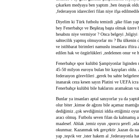
çıkarken medyaya ben yaptım ,ben önayak oldum
,federasyon idarecileri filan niye ifşa edilmedil
Diyelim ki Türk futbolu temizdi ,şike filan yap
bey Fenerbahçe ve Beşiktaş başta olmak üzere b
hesabını niye vermiyor ? Onca belgeyi ,bilgiyi 
sahtecilik yapmış olmuyorlar mı ? Bu ülkenin de
ve istihbarat birimleri namuslu insanlara iftir
edilen hak ve özgürlükleri ,zedelenen onur ve 
Fenerbahçe spor kulübü Şampiyonlar liginden m
45-50 milyon euroyu bulan bir kayıpları oldu.
federasyon görevlileri ,gerek bu sahte belgeler
inanarak ceza kesen sayın Platini ve UEFA icra 
Fenerbahçe kulübü bile haklarını aramaktan vaz
Bunlar ya insanları aptal sanıyorlar ya da yaptı
olur biter ,kimse de ağzını bile açamaz mantığ
dediğimiz ,çok sevdiğimizi iddia ettiğimiz oyun
aracı olmuş. Futbolu seven filan da kalmamış a
maalesef. Ahlak ,temiz oyun ,sporcu şerefi ,ada
okunmaz. Kazanmak tek gerçektir ,kazan da nasıl
yap ,teşvik ver ,ister hakem al ,federasyonla 