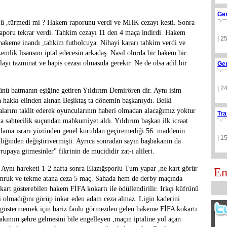
Ge
mü ,türmedi mi ? Hakem raporunu verdi ve MHK cezayı kesti. Sonra
ı raporu tekrar verdi. Tahkim cezayı 11 den 4 maça indirdi. Hakem
| 2
akeme inandı ,tahkim futbolcuya. Nihayi kararı tahkim verdi ve
mlik lisansını iptal edecesin arkadaş. Nasıl olurda bir hakem bir
olayı tazminat ve hapis cezası olmasıda gerekir. Ne de olsa adil bir
Ge
| 2
ünü batmanın eşiğine getiren Yıldırım Demirören dir. Aynı isim
a hakkı elinden alınan Beşiktaş ta dönemin başkanıydı. Belki
alarını taklit ederek oyuncularının haberi olmadan alacağımız yoktur
Tra
a sahtecilik suçundan mahkumiyet aldı. Yıldırım başkan ilk icraat
ylama ısrarı yüzünden genel kuruldan geçiremediği 56. maddenin
| 1
iliğinden değiştirivermişti. Ayrıca sonradan sayın başbakanın da
upaya gitmesinler" fikrinin de mucididir zat-ı alileri.
 Aynı hareketi 1-2 hafta sonra Elazığsporlu Tum yapar ,ne kart görür
En
yumruk ve tekme atana ceza 5 maç. Sahada hem de derby maçında
 kart gösterebilen hakem FİFA kokartı ile ödüllendirilir. Irkçı küfrünü
rli olmadığını görüp inkar eden adam ceza almaz. Ligin kaderini
ı göstermemek için bariz faulu görmezden gelen hakeme FİFA kokartı
p takımın şehre gelmesini bile engelleyen ,maçın iptaline yol açan