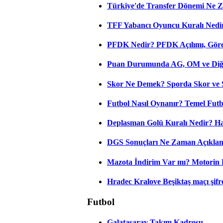
Türkiye'de Transfer Dönemi Ne Z
TFF Yabancı Oyuncu Kuralı Nedir
PFDK Nedir? PFDK Açılımı, Görev
Puan Durumunda AG, OM ve Diğer
Skor Ne Demek? Sporda Skor ve 
Futbol Nasıl Oynanır? Temel Futb
Deplasman Golü Kuralı Nedir? Ha
DGS Sonuçları Ne Zaman Açıkla
Mazota İndirim Var mı? Motorin 
Hradec Kralove Beşiktaş maçı şifres
Futbol
Galatasaray Takım Kadrosu