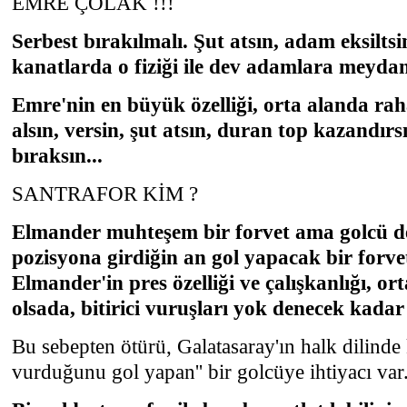
EMRE ÇOLAK !!!
Serbest bırakılmalı. Şut atsın, adam eksiltsi
kanatlarda o fiziği ile dev adamlara meyd
Emre'nin en büyük özelliği, orta alanda ra
alsın, versin, şut atsın, duran top kazandırsı
bıraksın...
SANTRAFOR KİM ?
Elmander muhteşem bir forvet ama golcü de
pozisyona girdiğin an gol yapacak bir forve
Elmander'in pres özelliği ve çalışkanlığı, or
olsada, bitirici vuruşları yok denecek kadar 
Bu sebepten ötürü, Galatasaray'ın halk dilinde 
vurduğunu gol yapan'' bir golcüye ihtiyacı var