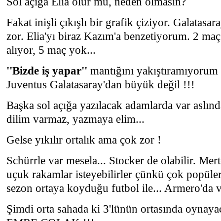
Sol açığa Elia olur mu, neden olmasın?
Fakat inişli çıkışlı bir grafik çiziyor. Galatasa
zor. Elia'yı biraz Kazım'a benzetiyorum. 2 ma
alıyor, 5 maç yok...
''Bizde iş yapar''
mantığını yakıştıramıyorum G
Juventus Galatasaray'dan büyük değil !!!
Başka sol açığa yazılacak adamlarda var aslın
dilim varmaz, yazmaya elim...
Gelse yıkılır ortalık ama çok zor !
Schürrle var mesela... Stocker de olabilir. Mer
uçuk rakamlar isteyebilirler çünkü çok popüler
sezon ortaya koyduğu futbol ile... Armero'da v
Şimdi orta sahada ki 3'lünün ortasında oynayac