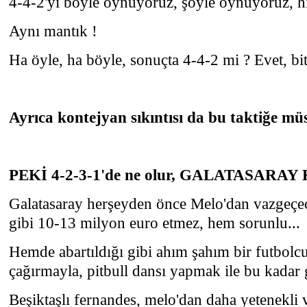
4-4-2'yi böyle oynuyoruz, şöyle oynuyoruz, hi
Aynı mantık !
Ha öyle, ha böyle, sonuçta 4-4-2 mi ? Evet, bitt
Ayrıca kontejyan sıkıntısı da bu taktiğe mü
PEKİ 4-2-3-1'de ne olur, GALATASARA
Galatasaray herşeyden önce Melo'dan vazgeç
gibi 10-13 milyon euro etmez, hem sorunlu...
Hemde abartıldığı gibi ahım şahım bir futbolcu
çağırmayla, pitbull dansı yapmak ile bu kadar g
Beşiktaşlı fernandes, melo'dan daha yetenekli v