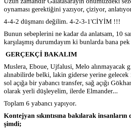
Uzun zamandır Galatasarayın önümüzdeki sezon
oynaması gerektiğini yazıyor, çiziyor, anlatıy
4-4-2 düşmanı değilim. 4-2-3-1'CİYİM !!!
Bunun sebeplerini ne kadar da anlatsam, 10 sani
karşılaşmış durumdayım ki bunlarda bana pek 
GERÇEKÇİ BAKALIM
Muslera, Eboue, Ujfalusi, Melo alınmayacak g
alınabilirde belki, lakin giderse yerine gelece
sol açığa bir yabancı transfer, sağ açığı Gökh
olarak yerli düşleyelim, ilerde Elmander...
Toplam 6 yabancı yapıyor.
Kontejyan sıkıntısına bakılarak insanların 
şimdi;