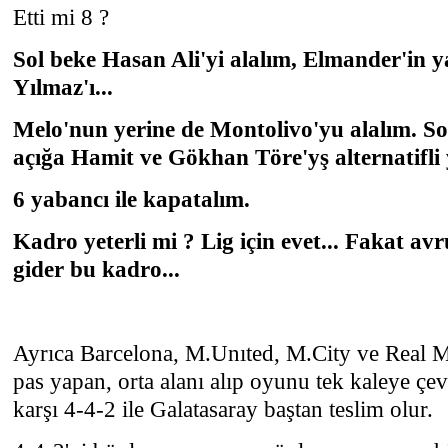
Etti mi 8 ?
Sol beke Hasan Ali'yi alalım, Elmander'in 
Yılmaz'ı...
Melo'nun yerine de Montolivo'yu alalım. Sol
açığa Hamit ve Gökhan Töre'yş alternatifli 
6 yabancı ile kapatalım.
Kadro yeterli mi ? Lig için evet... Fakat av
gider bu kadro...
Ayrıca Barcelona, M.Unıted, M.City ve Real M
pas yapan, orta alanı alıp oyunu tek kaleye çe
karşı 4-4-2 ile Galatasaray baştan teslim olur.