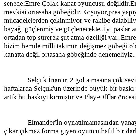
senede;Emre Çolak kanat oyuncusu değildir.Em
mevkisi ortasaha göbeğidir.Koşuyor,pres yapıyo
mücadelelerden çekinmiyor ve rakibe dalabiliyo
bayağı güçlenmiş ve güçlenecekte..İyi paslar a
ortadan top sürerek şut atma özelliği var..Emr
bizim hemde milli takımın değişmez göbeği ol
kanatta değil ortasaha göbeğinde denemeliyiz..
Selçuk İnan'ın 2 gol atmasına çok sevi
haftalarda Selçuk'un üzerinde büyük bir baskı 
artık bu baskıyı kırmıştır ve Play-Offlar öncesi 
Elmander'İn oynatılmamasından yanaydı
çıkar çıkmaz forma giyen oyuncu hafif bir darb