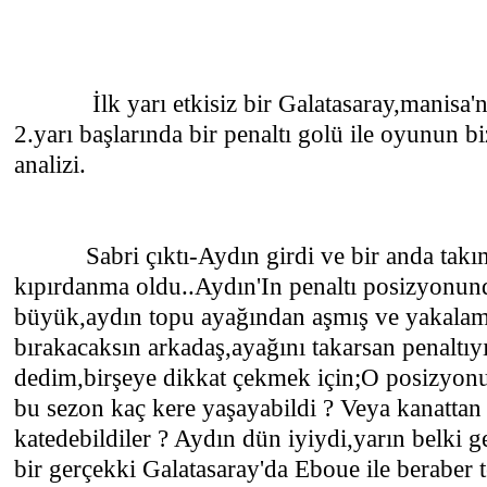
İlk yarı etkisiz bir Galatasaray,manisa'nın
2.yarı başlarında bir penaltı golü ile oyunun bi
analizi.
Sabri çıktı-Aydın girdi ve bir anda takımda
kıpırdanma oldu..Aydın'In penaltı posizyonund
büyük,aydın topu ayağından aşmış ve yakalam
bırakacaksın arkadaş,ayağını takarsan penaltı
dedim,birşeye dikkat çekmek için;O posizyonu 
bu sezon kaç kere yaşayabildi ? Veya kanattan 
katedebildiler ? Aydın dün iyiydi,yarın belki ge
bir gerçekki Galatasaray'da Eboue ile beraber t