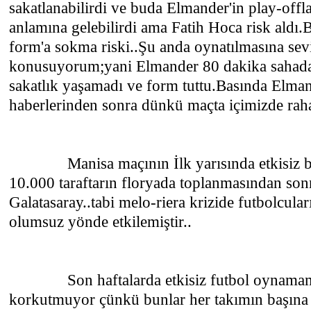
sakatlanabilirdi ve buda Elmander'in play-of
anlamına gelebilirdi ama Fatih Hoca risk aldı.
form'a sokma riski..Şu anda oynatılmasına se
konusuyorum;yani Elmander 80 dakika sahada
sakatlık yaşamadı ve form tuttu.Basında Elma
haberlerinden sonra dünkü maçta içimizde raha
Manisa maçının İlk yarısında etkisiz bir 
10.000 taraftarın floryada toplanmasından sonr
Galatasaray..tabi melo-riera krizide futbolcula
olumsuz yönde etkilemiştir..
Son haftalarda etkisiz futbol oynamamız
korkutmuyor çünkü bunlar her takımın başına 