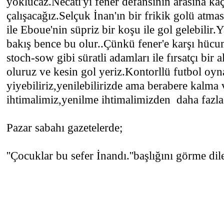
yoklucaz.Necati'yi fener defansının arasına ka
çalışacağız.Selçuk İnan'ın bir frikik golü atma
ile Eboue'nin süpriz bir koşu ile gol gelebilir
bakış bence bu olur..Çünkü fener'e karşı hüc
stoch-sow gibi süratli adamları ile fırsatçı bir 
oluruz ve kesin gol yeriz.Kontorllü futbol oy
yiyebiliriz,yenilebilirizde ama berabere kalma
ihtimalimiz,yenilme ihtimalimizden daha fazla
Pazar sabahı gazetelerde;
''Çocuklar bu sefer İnandı.''başlığını görme dileğ