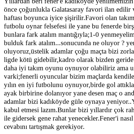
Yıllardan beri fener'e kadıköyde yenilmemizin
önce çoğunlukla Galatasaray favori ilan edilir 
haftası boyunca iyice şişirilir.Favori olan ta
futbolu oynar felsefesi ile yane bu fenerde b
bunlara fark atalım mantığıyla;1-0 yenmeyelim,
bulduk fark atalım...sonucunda ne oluyor ? ye
oluyoruz,üstelik adamlar çoğu maçta bizi zorl
ligde kötü gidebilir,kadro olarak bizden geride
daha iyi takım oyunu oynuyor olabiliriz ama u
varki;fenerli oyuncular bizim maçlarda kendile
yılın en iyi futbolunu oynuyor,birde gol attıkl
ayak birbirine dolanıyor yane desen maç o and
adamlar bizi kadıköyde güle oynaya yeniyor.
kabul etmesi lazım.Bunlar bizi yıllardır çok ra
ile gidersek gene rahat yenecekler.Fener'i nası
cevabını tartışmak gerekiyor.