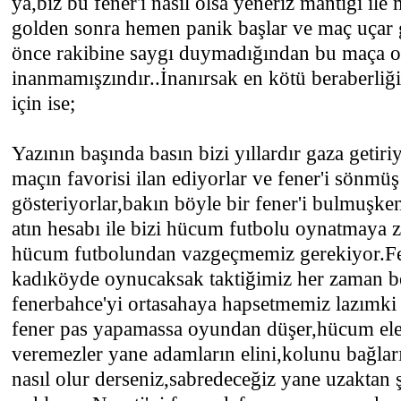
ya,biz bu fener'i nasıl olsa yeneriz mantığı ile
golden sonra hemen panik başlar ve maç uçar
önce rakibine saygı duymadığından bu maça o
inanmamışzındır..İnanırsak en kötü beraberliği 
için ise;
Yazının başında basın bizi yıllardır gaza getir
maçın favorisi ilan ediyorlar ve fener'i sönmüş
gösteriyorlar,bakın böyle bir fener'i bulmuşke
atın hesabı ile bizi hücum futbolu oynatmaya z
hücum futbolundan vazgeçmemiz gerekiyor.Fe
kadıköyde oynucaksak taktiğimiz her zaman be
fenerbahce'yi ortasahaya hapsetmemiz lazımki
fener pas yapamassa oyundan düşer,hücum ele
veremezler yane adamların elini,kolunu bağlar
nasıl olur derseniz,sabredeceğiz yane uzaktan şu