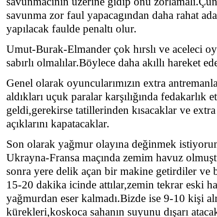
savunmacının üzerine gidip onu zorlamalı.Çün
savunma zor faul yapacagından daha rahat ada
yapılacak faulde penaltı olur.
Umut-Burak-Elmander çok hırslı ve aceleci oy
sabırlı olmalılar.Böylece daha akıllı hareket ede
Genel olarak oyuncularımızın extra antremanlar
aldıkları uçuk paralar karşılığında fedakarlık 
geldi,gerekirse tatillerinden kısacaklar ve extra
açıklarını kapatacaklar.
Son olarak yağmur olayına değinmek istiyoru
Ukrayna-Fransa maçında zemim havuz olmuşt
sonra yere delik açan bir makine getirdiler ve
15-20 dakika icinde attılar,zemin tekrar eski h
yağmurdan eser kalmadı.Bizde ise 9-10 kişi alm
kürekleri,koskoca sahanın suyunu dışarı ataca