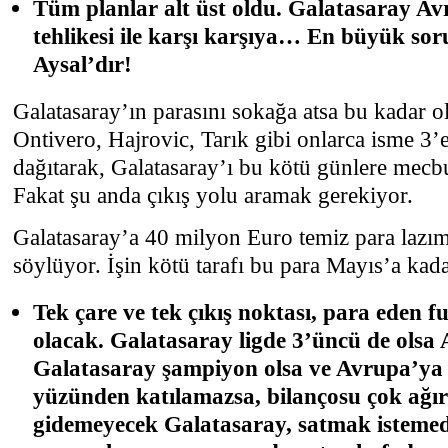
Tüm planlar alt üst oldu. Galatasaray A
tehlikesi ile karşı karşıya… En büyük so
Aysal’dır!
Galatasaray’ın parasını sokağa atsa bu kadar o
Ontivero, Hajrovic, Tarık gibi onlarca isme 3’
dağıtarak, Galatasaray’ı bu kötü günlere mecb
Fakat şu anda çıkış yolu aramak gerekiyor.
Galatasaray’a 40 milyon Euro temiz para lazı
söylüyor. İşin kötü tarafı bu para Mayıs’a kad
Tek çare ve tek çıkış noktası, para eden f
olacak. Galatasaray ligde 3’üncü de olsa
Galatasaray şampiyon olsa ve Avrupa’ya
yüzünden katılamazsa, bilançosu çok ağır
gidemeyecek Galatasaray, satmak istemed