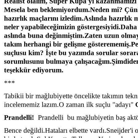
Realist olalım, Süper Kupa'yı kazanmamızı
Mesela ben beklemiyordum.Neden mi? Çün
hazırlık maçlarını izledim.Aslında hazırlık
neler yapabileceğimizin göstergesiyidi.Daha
aslında buna değinmiştim.Zaten uzun olmay
takım herhangi bir gelişme gösterememiş.P
suçlusu kim? İşte bu yazımda sorular sora
sorumlusunu bulmaya çalışacağım.Şimdide
teşekkür ediyorum.
***
Tabikii bir mağlubiyette öncelikte takımın tek
incelememiz lazım.O zaman ilk suçlu "adayı"
Prandelli!
Prandelli bu mağlubiyetin baş ak
Bence değildi.Hataları elbette vardı.Sneijder'