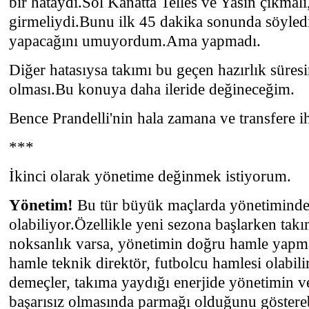
bir hataydı.Sol Kanatta Telles ve Yasin çıkma
girmeliydi.Bunu ilk 45 dakika sonunda söyled
yapacağını umuyordum.Ama yapmadı.
Diğer hatasıysa takımı bu geçen hazırlık süre
olması.Bu konuya daha ileride değineceğim.
Bence Prandelli'nin hala zamana ve transfere ih
***
İkinci olarak yönetime değinmek istiyorum.
Yönetim!
Bu tür büyük maçlarda yönetiminde
olabiliyor.Özellikle yeni sezona başlarken takı
noksanlık varsa, yönetimin doğru hamle yapma
hamle teknik direktör, futbolcu hamlesi olabili
demeçler, takıma yaydığı enerjide yönetimin v
başarısız olmasında parmağı olduğunu göstere