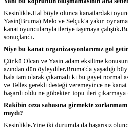
Yani bu köprünün oluşmamasının ana sebe
Kesinlikle.Hal böyle olunca kanatlardaki oyu
Yasin(Bruma) Melo ve Selçuk'a yakın oynama
kanat oyuncularıyla ileriye taşımaya çalıştık.Bu
sonuçlandı.
Niye bu kanat organizasyonlarımız gol geti
Çünkü Olcan ve Yasin adam eksiltme konusund
azından dün öyleydiler.Bruma'da yaşadığı büyü
hala tam olarak çıkamadı ki bu gayet normal 
ve Telles gerekli desteği veremeyince ne kanat
başarılı oldu ne göbekten topu ileri çıkarmaya
Rakibin ceza sahasına girmekte zorlanmamı
mıydı?
Kesinlikle.Yine iki durumda da başarısız olunc