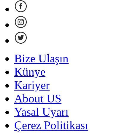
Bize Ulaşın
Künye
Kariyer
About US
Yasal Uyarı
Çerez Politikası