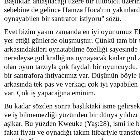
Başlıktan anlaşılacağı üzere bir futbolcu üzer
sebebine de gelince Hamza Hoca'nın yakınlarda
oynayabilen bir santrafor istiyoru'' sözü.
Evet bizim yakın zamanda en iyi oyunumuz E
yer ettiği günlerde oluşmuştur. Çünkü tam bir
arkasındakileri oynatabilme özelliği sayesind
neredeyse gol krallığına oynayacak kadar gol a
olan oyun tarzıyla çok faydalı bir oyuncuydu. 
bir santrafora ihtiyacımız var. Düşünün böyle b
arkasında tek pas ve verkaçı çok iyi yapabilen
var. Çok iş yapacağına eminim.
Bu kadar sözden sonra başlıktaki isme gelirsek
ve iş bilmemezliği yüzünden bir dünya yıldızı
aşikar. Bu yüzden Kweuke (Yaş:28), ismi ile bi
fakat fiyatı ve oynadığı takım itibariyle transf