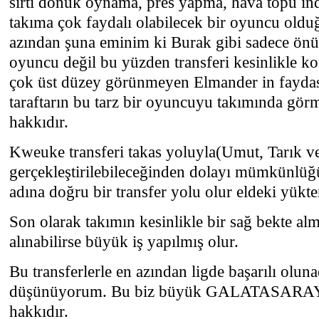
sırtı dönük oynama, pres yapma, hava topu indi
takıma çok faydalı olabilecek bir oyuncu old
azından şuna eminim ki Burak gibi sadece önü
oyuncu değil bu yüzden transferi kesinlikle kon
çok üst düzey görünmeyen Elmander in fayda
taraftarın bu tarz bir oyuncuyu takımında gö
hakkıdır.
Kweuke transferi takas yoluyla(Umut, Tarık ver
gerçekleştirilebileceğinden dolayı mümkünlüğ
adına doğru bir transfer yolu olur eldeki yükt
Son olarak takımın kesinlikle bir sağ bekte al
alınabilirse büyük iş yapılmış olur.
Bu transferlerle en azından ligde başarılı oluna
düşünüyorum. Bu biz büyük GALATASARAY t
hakkıdır.