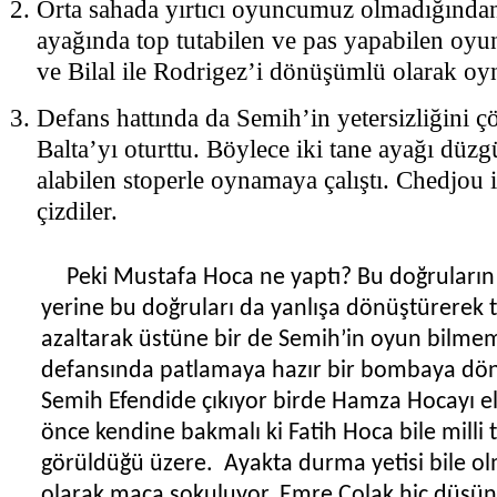
Orta sahada yırtıcı oyuncumuz olmadığında
ayağında top tutabilen ve pas yapabilen oyu
ve Bilal ile Rodrigez’i dönüşümlü olarak oyn
Defans hattında da Semih’in yetersizliğini 
Balta’yı oturttu. Böylece iki tane ayağı düz
alabilen stoperle oynamaya çalıştı. Chedjou il
çizdiler.
Peki Mustafa Hoca ne yaptı? Bu doğruları
yerine bu doğruları da yanlışa dönüştürerek tak
azaltarak üstüne bir de Semih’in oyun bilme
defansında patlamaya hazır bir bombaya dö
Semih Efendide çıkıyor birde Hamza Hocayı el
önce kendine bakmalı ki Fatih Hoca bile milli 
görüldüğü üzere.
Ayakta durma yetisi bile ol
olarak maça sokuluyor. Emre Çolak hiç düşü