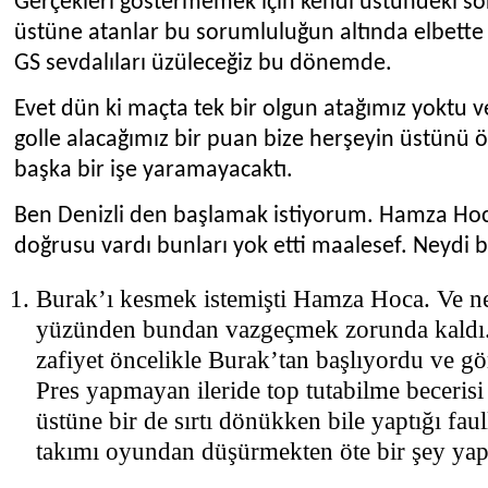
Gerçekleri göstermemek için kendi üstündeki sor
üstüne atanlar bu sorumluluğun altında elbette e
GS sevdalıları üzüleceğiz bu dönemde.
Evet dün ki maçta tek bir olgun atağımız yoktu v
golle alacağımız bir puan bize herşeyin üstünü
başka bir işe yaramayacaktı.
Ben Denizli den başlamak istiyorum. Hamza Hoc
doğrusu vardı bunları yok etti maalesef. Neydi 
Burak’ı kesmek istemişti Hamza Hoca. Ve ne 
yüzünden bundan vazgeçmek zorunda kaldı.
zafiyet öncelikle Burak’tan başlıyordu ve 
Pres yapmayan ileride top tutabilme beceri
üstüne bir de sırtı dönükken bile yaptığı faul
takımı oyundan düşürmekten öte bir şey ya