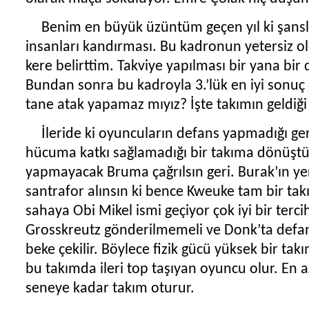
Benim en büyük üzüntüm geçen yıl ki şan
insanları kandırması. Bu kadronun yetersiz o
kere belirttim. Takviye yapılması bir yana bir
Bundan sonra bu kadroyla 3.’lük en iyi sonuç 
tane atak yapamaz mıyız? İşte takımın geldiğ
İleride ki oyuncuların defans yapmadığı ge
hücuma katkı sağlamadığı bir takıma dönüşt
yapmayacak Bruma çağrılsın geri. Burak’ın yer
santrafor alınsın ki bence Kweuke tam bir ta
sahaya Obi Mikel ismi geçiyor çok iyi bir terci
Grosskreutz gönderilmemeli ve Donk’ta defa
beke çekilir. Böylece fizik gücü yüksek bir t
bu takımda ileri top taşıyan oyuncu olur. En 
seneye kadar takım oturur.