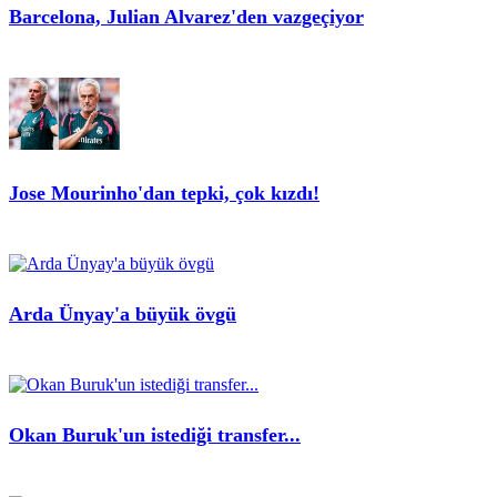
Barcelona, Julian Alvarez'den vazgeçiyor
Jose Mourinho'dan tepki, çok kızdı!
Arda Ünyay'a büyük övgü
Okan Buruk'un istediği transfer...