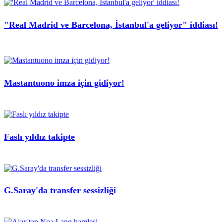
"Real Madrid ve Barcelona, İstanbul'a geliyor" iddiası!
Mastantuono imza için gidiyor!
Faslı yıldız takipte
G.Saray'da transfer sessizliği