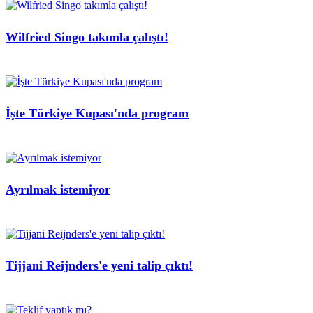
Wilfried Singo takımla çalıştı!
İşte Türkiye Kupası'nda program
Ayrılmak istemiyor
Tijjani Reijnders'e yeni talip çıktı!