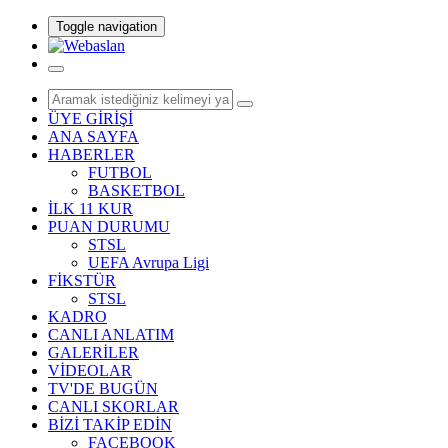
Toggle navigation
ÜYE GİRİŞİ
ANA SAYFA
HABERLER
FUTBOL
BASKETBOL
İLK 11 KUR
PUAN DURUMU
STSL
UEFA Avrupa Ligi
FİKSTÜR
STSL
KADRO
CANLI ANLATIM
GALERİLER
VİDEOLAR
TV'DE BUGÜN
CANLI SKORLAR
BİZİ TAKİP EDİN
FACEBOOK