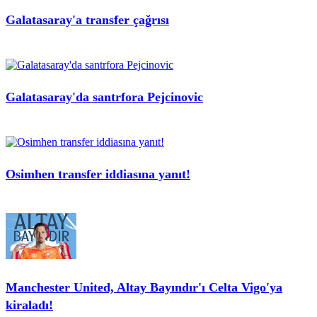
Galatasaray'a transfer çağrısı
Galatasaray'da santrfora Pejcinovic
Osimhen transfer iddiasına yanıt!
Manchester United, Altay Bayındır'ı Celta Vigo'ya
kiraladı!