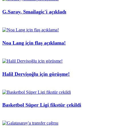
G.Saray, Smailagic'i açıkladı
Noa Lang için flaş açıklama!
Halil Dervişoğlu için görüşme!
Basketbol Süper Ligi fikstür çekildi