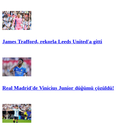
James Trafford, rekorla Leeds United'a gitti
Real Madrid'de Vinicius Junior düğümü çözüldü!