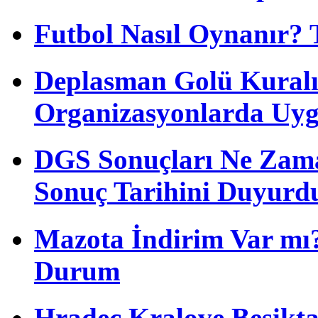
Futbol Nasıl Oynanır? 
Deplasman Golü Kuralı
Organizasyonlarda Uyg
DGS Sonuçları Ne Zam
Sonuç Tarihini Duyurd
Mazota İndirim Var mı?
Durum
Hradec Kralove Beşiktaş 