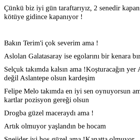
Çünkü biz iyi gün taraftarıyız, 2 senedir kapa
kötüye gidince kapanıyor !
Bakın Terim'i çok severim ama !
Aslolan Galatasaray ise egolarını bir kenara b
Selçuk takımda kalsın ama !Koşturacağın yer 
değil Aslantepe olsun kardeşim
Felipe Melo takımda en iyi sen oynuyorsun a
kartlar pozisyon gereği olsun
Drogba güzel maceraydı ama !
Artık olmuyor yaşlandın be hocam
Sneijder iyi hoş güzel ama !Kanatta olmuyor..