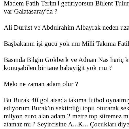
Madem Fatih Terim'i getiriyorsun Bülent Tulu
var Galatasaray'da ?
Ali Dürüst ve Abdulrahim Albayrak neden uzakl
Başbakanın işi gücü yok mu Milli Takıma Fatih 
Basında Bilgin Gökberk ve Adnan Nas hariç k
konuşabilen bir tane babayiğit yok mu ?
Melo ne zaman adam olur ?
Bu Burak 40 gol atsada takıma futbol oynatmıy
ediyorum Burak'ın sektirdiği topu oturarak sek
milyon euro alan adam 2 metre top süremez mi 
atamaz mı ? Seyircisine A...K... Çocukları diye