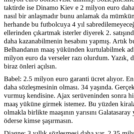
taktirde ise Dinamo Kiev e 2 milyon euro dah
nasıl bir anlaşmadır bunu anlamak da mümkü
herhande bu futbolcuya 4 yıl sabredilemeyece
ellerinden çıkartmak isterler diyerek 2. satışı
daha kazanabilmenin hesabını yapmış. Artık b
Belhandanın maaş yükünden kurtulabilmek adı
milyon euro da verseler razı olurdum. Yazık, d
biraz önleri açılsın.
Babel: 2.5 milyon euro garanti ücret alıyor. En
daha sözleşmesinin olması. 34 yaşında. Gerçe
vurmuş kendisine. Ajax serüveninden sonra hiç
maaş yüküne girmek istemez. Bu yüzden kiral
olmakla birlikte maaşının yarısını Galatasaray 
öderse kimse şaşırmasın.
Diagne: 3 yıllık sözleşmesi daha var. 2.35 mil