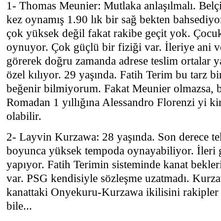
1- Thomas Meunier: Mutlaka anlaşılmalı. Belç
kez oynamış 1.90 lık bir sağ bekten bahsediyo
çok yüksek değil fakat rakibe geçit yok. Çocu
oynuyor. Çok güçlü bir fiziği var. İleriye ani ve
görerek doğru zamanda adrese teslim ortalar 
özel kılıyor. 29 yaşında. Fatih Terim bu tarz bi
beğenir bilmiyorum. Fakat Meunier olmazsa, b
Romadan 1 yıllığına Alessandro Florenzi yi kir
olabilir.
2- Layvin Kurzawa: 28 yaşında. Son derece te
boyunca yüksek tempoda oynayabiliyor. İleri 
yapıyor. Fatih Terimin sisteminde kanat bekler
var. PSG kendisiyle sözleşme uzatmadı. Kurzawa
kanattaki Onyekuru-Kurzawa ikilisini rakipl
bile...