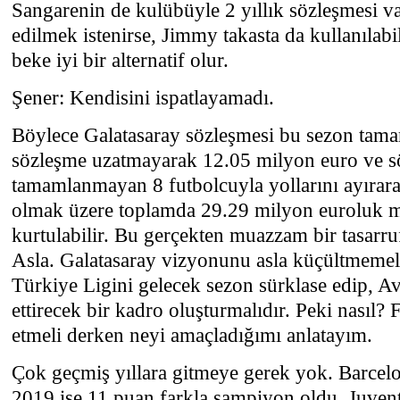
Sangarenin de kulübüyle 2 yıllık sözleşmesi va
edilmek istenirse, Jimmy takasta da kullanılab
beke iyi bir alternatif olur.
Şener: Kendisini ispatlayamadı.
Böylece Galatasaray sözleşmesi bu sezon tama
sözleşme uzatmayarak 12.05 milyon euro ve s
tamamlanmayan 8 futbolcuyla yollarını ayırar
olmak üzere toplamda 29.29 milyon euroluk 
kurtulabilir. Bu gerçekten muazzam bir tasarr
Asla. Galatasaray vizyonunu asla küçültmemeli.
Türkiye Ligini gelecek sezon sürklase edip, A
ettirecek bir kadro oluşturmalıdır. Peki nasıl? 
etmeli derken neyi amaçladığımı anlatayım.
Çok geçmiş yıllara gitmeye gerek yok. Barcel
2019 ise 11 puan farkla şampiyon oldu. Juven