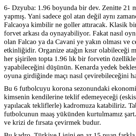
6- Dzyuba: 1.96 boyunda bir dev. Zenitte 21 m
yapmış. Yani sadece gol atan değil aynı zamanda
Falcaoya kimbilir ne goller attıracak. Klasik bi
forvet arkası da oynayabiliyor. Fakat nasıl oy
olan Falcao ya da Cavani ye yakın olması ve c
etkinliğidir. Organize atağın kısır olabileceği 
her şişirilen topta 1.96 lık bir forvetin özellik
yapabileceğini düşünün. Kenarda yedek bekles
oyuna girdiğinde maçı nasıl çevirebileceğini h
Bu 6 futbolcuyu korona sezonundaki ekonomi
kimsenin kendilerine teklif edemeyeceği (eski
yapılacak tekliflerle) kadromuza katabiliriz. T
futbolcunun maaş yükünden kurtulmamız şart
ve krizi de fırsata çevirmek budur.
Bu kadro, Türkiye Ligini en az 15 puan farkla