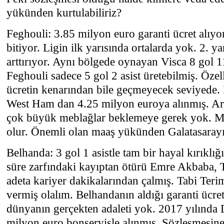
yükünden kurtulabiliriz?
Feghouli: 3.85 milyon euro garanti ücret alıyo
bitiyor. Ligin ilk yarısında ortalarda yok. 2. y
arttırıyor. Aynı bölgede oynayan Visca 8 gol 1
Feghouli sadece 5 gol 2 asist üretebilmiş. Özelli
ücretin kenarından bile geçmeyecek seviyede.
West Ham dan 4.25 milyon euroya alınmış. Arap
çok büyük meblağlar beklemeye gerek yok. Ma
olur. Önemli olan maaş yükünden Galatasarayın
Belhanda: 3 gol 1 asistle tam bir hayal kırıkl
süre zarfındaki kayıptan ötürü Emre Akbaba, T
adeta kariyer dakikalarından çalmış. Tabi Ter
vermiş olalım. Belhandanın aldığı garanti ücre
dünyanın gerçekten adaleti yok. 2017 yılında
milyon euro bonservisle alınmış. Sözleşmesine 1