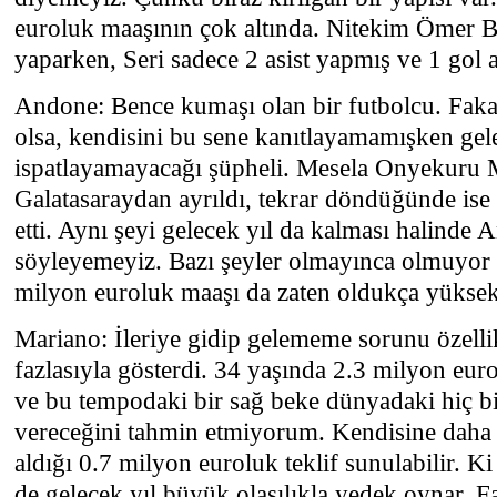
euroluk maaşının çok altında. Nitekim Ömer B
yaparken, Seri sadece 2 asist yapmış ve 1 gol a
Andone: Bence kumaşı olan bir futbolcu. Faka
olsa, kendisini bu sene kanıtlayamamışken gele
ispatlayamayacağı şüpheli. Mesela Onyekuru
Galatasaraydan ayrıldı, tekrar döndüğünde ise
etti. Aynı şeyi gelecek yıl da kalması halinde 
söyleyemeyiz. Bazı şeyler olmayınca olmuyor v
milyon euroluk maaşı da zaten oldukça yüksek
Mariano: İleriye gidip gelememe sorunu özellik
fazlasıyla gösterdi. 34 yaşında 2.3 milyon eur
ve bu tempodaki bir sağ beke dünyadaki hiç bi
vereceğini tahmin etmiyorum. Kendisine daha 
aldığı 0.7 milyon euroluk teklif sunulabilir. Ki
de gelecek yıl büyük olasılıkla yedek oynar. Fa