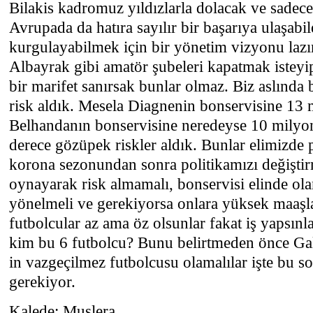
Bilakis kadromuz yıldızlarla dolacak ve sadece
Avrupada da hatıra sayılır bir başarıya ulaşabi
kurgulayabilmek için bir yönetim vizyonu la
Albayrak gibi amatör şubeleri kapatmak isteyi
bir marifet sanırsak bunlar olmaz. Biz aslınd
risk aldık. Mesela Diagnenin bonservisine 13 
Belhandanın bonservisine neredeyse 10 milyo
derece gözüpek riskler aldık. Bunlar elimizde pa
korona sezonundan sonra politikamızı değiştir
oynayarak risk almamalı, bonservisi elinde olan
yönelmeli ve gerekiyorsa onlara yüksek maaşl
futbolcular az ama öz olsunlar fakat iş yapsınla
kim bu 6 futbolcu? Bunu belirtmeden önce Gal
in vazgeçilmez futbolcusu olamalılar işte bu 
gerekiyor.
Kalede: Muslera