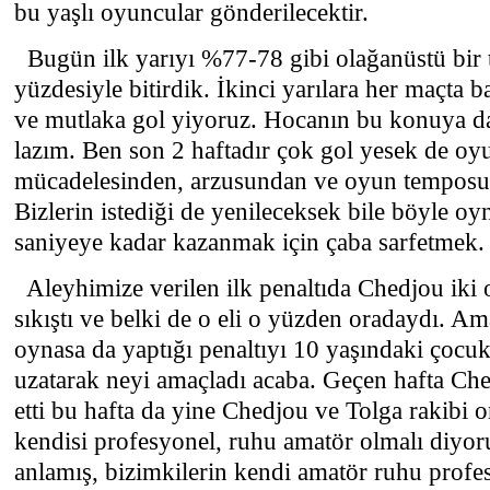
bu yaşlı oyuncular gönderilecektir.
Bugün ilk yarıyı %77-78 gibi olağanüstü bir 
yüzdesiyle bitirdik. İkinci yarılara her maçta 
ve mutlaka gol yiyoruz. Hocanın bu konuya d
lazım. Ben son 2 haftadır çok gol yesek de oy
mücadelesinden, arzusundan ve oyun tempo
Bizlerin istediği de yenileceksek bile böyle o
saniyeye kadar kazanmak için çaba sarfetmek.
Aleyhimize verilen ilk penaltıda Chedjou iki
sıkıştı ve belki de o eli o yüzden oradaydı. A
oynasa da yaptığı penaltıyı 10 yaşındaki çocu
uzatarak neyi amaçladı acaba. Geçen hafta Che
etti bu hafta da yine Chedjou ve Tolga rakibi o
kendisi profesyonel, ruhu amatör olmalı diyor
anlamış, bizimkilerin kendi amatör ruhu profe