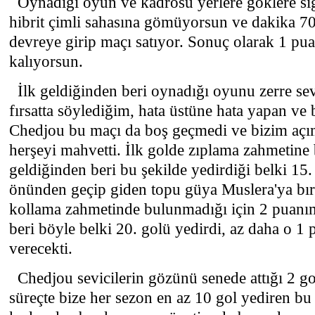
Oynadığı oyun ve kadrosu yerlere göklere sığ
hibrit çimli sahasına gömüyorsun ve dakika 70'
devreye girip maçı satıyor. Sonuç olarak 1 pu
kalıyorsun.
İlk geldiğinden beri oynadığı oyunu zerre s
fırsatta söylediğim, hata üstüne hata yapan ve 
Chedjou bu maçı da boş geçmedi ve bizim açı
herşeyi mahvetti. İlk golde zıplama zahmetine 
geldiğinden beri bu şekilde yedirdiği belki 15.
önünden geçip giden topu güya Muslera'ya bır
kollama zahmetinde bulunmadığı için 2 puanımı
beri böyle belki 20. golü yedirdi, az daha o 1 
verecekti.
Chedjou sevicilerin gözünü senede attığı 2 go
süreçte bize her sezon en az 10 gol yediren bu