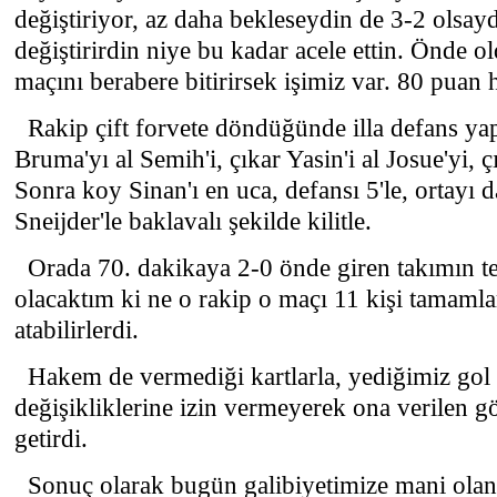
değiştiriyor, az daha bekleseydin de 3-2 olsay
değiştirirdin niye bu kadar acele ettin. Önde
maçını berabere bitirirsek işimiz var. 80 puan 
Rakip çift forvete döndüğünde illa defans ya
Bruma'yı al Semih'i, çıkar Yasin'i al Josue'yi, çı
Sonra koy Sinan'ı en uca, defansı 5'le, ortayı 
Sneijder'le baklavalı şekilde kilitle.
Orada 70. dakikaya 2-0 önde giren takımın te
olacaktım ki ne o rakip o maçı 11 kişi tamamla
atabilirlerdi.
Hakem de vermediği kartlarla, yediğimiz gol
değişikliklerine izin vermeyerek ona verilen g
getirdi.
Sonuç olarak bugün galibiyetimize mani olan, 