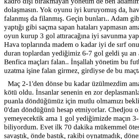
kadro dışı bırakmayan yönetim de ben adamım 
dolaşmasın. Yok oyunu iyi kuruyomuş da, hava
falanmış da filanmış. Geçin bunları.. Adam gib
yaptığı gibi saçma sapan hataları yapmasın am
oyun kurup 3 gol attıracağına iyi savunma yap
Hava toplarında madem o kadar iyi de sırf o
duran toplardan yediğimiz 6-7 gol geldi şu an
Benfica maçları falan.. İnşallah yönetim bu fut
uzatma işine falan girmez, girdiyse de bu maçt
Maç 2-1'den dönse bu kadar üzülmezdim ama
kötü oldu. İnsanlar senenin en zor deplasmanl
puanla döndüğümüz için mutlu olmamızı bekli
0'dan döndüğünü hesap etmiyorlar. Chedjou ol
yemeyecektik ama 1 gol yediğimizde maçın 3-2
biliyordum. Evet ilk 70 dakika mükemmel ötes
savaştık, önde bastık, rakibi oynatmadık, dönen