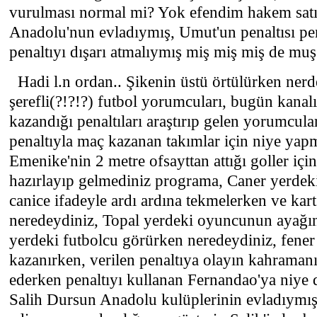
vurulması normal mi? Yok efendim hakem satı
Anadolu'nun evladıymış, Umut'un penaltısı pen
penaltıyı dışarı atmalıymış miş miş miş de mu
Hadi l.n ordan.. Şikenin üstü örtülürken nerd
şerefli(?!?!?) futbol yorumcuları, bugün kanalı
kazandığı penaltıları araştırıp gelen yorumcula
penaltıyla maç kazanan takımlar için niye yap
Emenike'nin 2 metre ofsayttan attığı goller için 
hazırlayıp gelmediniz programa, Caner yerdek
canice ifadeyle ardı ardına tekmelerken ve kar
neredeydiniz, Topal yerdeki oyuncunun ayağına
yerdeki futbolcu görürken neredeydiniz, fener
kazanırken, verilen penaltıya olayın kahramanı
ederken penaltıyı kullanan Fernandao'ya niye d
Salih Dursun Anadolu kulüplerinin evladıymış