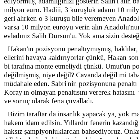
ediyormuş, adamlığınızı gösterin Salih'i alın 
milyon euro. Hadiii, 3 kuruşluk adamı 10 mily
geri alırken o 3 kuruşu bile veremeyen Anadol
varsa 10 milyon euroyu verin alın Anadolu'nun
evladınız Salih Dursun'u. Yok ama sizin desteği
Hakan'ın pozisyonu penaltıymışmış, haklılar, 
ellerini havaya kaldırıyorlar çünkü, Hakan sonu
bi tarafına monte etmeliydi çünkü. Umut'un po
değilmişmiş, niye değil? Cavanda değil mi ta
müdahale eden. Sabri'nin pozisyonuna penalt
Koray'ın olmayan penaltısını vererek hatasını 
ve sonuç olarak fena çuvalladı.
Bizim taraftar da insanlık yapacak ya, yok maç
hakem idam edilsin. Yıllardır fenerin kazandığı
haksız şampiyonluklardan bahsediyoruz. Onları