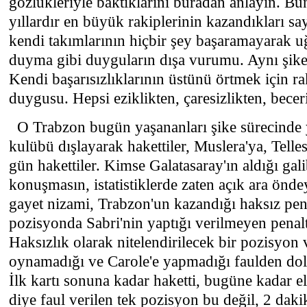
gözlükleriyle baktıklarını buradan anlayın. Bu
yıllardır en büyük rakiplerinin kazandıkları say
kendi takımlarının hiçbir şey başaramayarak uğ
duyma gibi duyguların dışa vurumu. Aynı şikec
Kendi başarısızlıklarının üstünü örtmek için r
duygusu. Hepsi eziklikten, çaresizlikten, beceri
O Trabzon bugün yaşananları şike sürecinde 
kulübü dışlayarak hakettiler, Muslera'ya, Telles'
gün hakettiler. Kimse Galatasaray'ın aldığı gal
konuşmasın, istatistiklerde zaten açık ara öndey
gayet nizami, Trabzon'un kazandığı haksız pena
pozisyonda Sabri'nin yaptığı verilmeyen penaltı
Haksızlık olarak nitelendirilecek bir pozisyon 
oynamadığı ve Carole'e yapmadığı faulden dola
İlk kartı sonuna kadar haketti, bugüne kadar 
diye faul verilen tek pozisyon bu değil, 2 dak