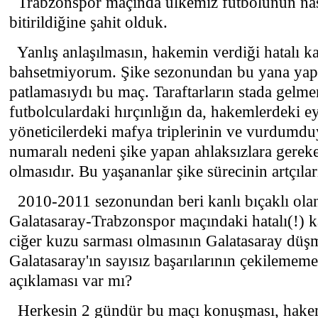
Trabzonspor maçında ülkemiz futbolunun nasıl
bitirildiğine şahit olduk.
Yanlış anlaşılmasın, hakemin verdiği hatalı k
bahsetmiyorum. Şike sezonundan bu yana yapıl
patlamasıydı bu maç. Taraftarların stada gelme
futbolculardaki hırçınlığın da, hakemlerdeki e
yöneticilerdeki mafya triplerinin ve vurdumdu
numaralı nedeni şike yapan ahlaksızlara gerek
olmasıdır. Bu yaşananlar şike sürecinin artçılar
2010-2011 sezonundan beri kanlı bıçaklı olan 
Galatasaray-Trabzonspor maçındaki hatalı(!) k
ciğer kuzu sarması olmasının Galatasaray düş
Galatasaray'ın sayısız başarılarının çekilemem
açıklaması var mı?
Herkesin 2 gündür bu maçı konuşması, hake