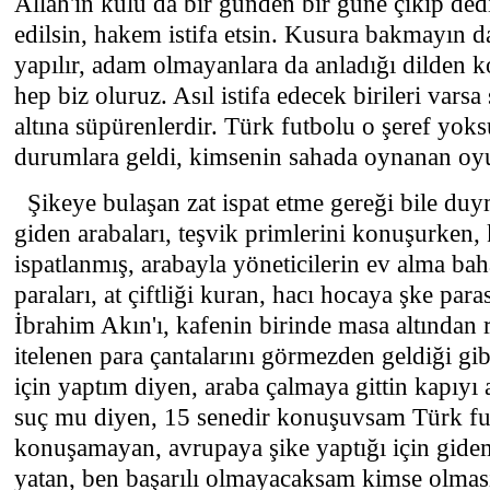
Allah'ın kulu da bir günden bir güne çıkıp ded
edilsin, hakem istifa etsin. Kusura bakmayın 
yapılır, adam olmayanlara da anladığı dilden k
hep biz oluruz. Asıl istifa edecek birileri varsa
altına süpürenlerdir. Türk futbolu o şeref yok
durumlara geldi, kimsenin sahada oynanan oy
Şikeye bulaşan zat ispat etme gereği bile du
giden arabaları, teşvik primlerini konuşurken, 
ispatlanmış, arabayla yöneticilerin ev alma ba
paraları, at çiftliği kuran, hacı hocaya şke par
İbrahim Akın'ı, kafenin birinde masa altından 
itelenen para çantalarını görmezden geldiği gib
için yaptım diyen, araba çalmaya gittin kapıyı
suç mu diyen, 15 senedir konuşuvsam Türk fut
konuşamayan, avrupaya şike yaptığı için gide
yatan, ben başarılı olmayacaksam kimse olmas