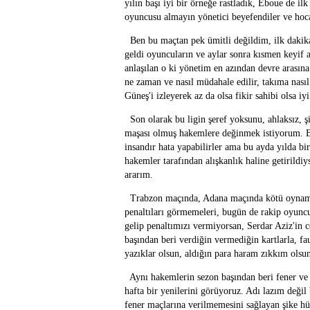
yılın başı iyi bir örneğe rastladık, Eboue de i
oyuncusu almayın yönetici beyefendiler ve hoca
Ben bu maçtan pek ümitli değildim, ilk dakikala
geldi oyuncuların ve aylar sonra kısmen keyif 
anlaşılan o ki yönetim en azından devre arasın
ne zaman ve nasıl müdahale edilir, takıma nasıl
Güneş'i izleyerek az da olsa fikir sahibi olsa i
Son olarak bu ligin şeref yoksunu, ahlaksız, şi
maşası olmuş hakemlere değinmek istiyorum. Bi
insandır hata yapabilirler ama bu ayda yılda bir
hakemler tarafından alışkanlık haline getirildiys
ararım.
Trabzon maçında, Adana maçında kötü oynamış 
penaltıları görmemeleri, bugün de rakip oyun
gelip penaltımızı vermiyorsan, Serdar Aziz'in c
başından beri verdiğin vermediğin kartlarla, fa
yazıklar olsun, aldığın para haram zıkkım olsu
Aynı hakemlerin sezon başından beri fener ve be
hafta bir yenilerini görüyoruz. Adı lazım değil
fener maçlarına verilmemesini sağlayan şike hü