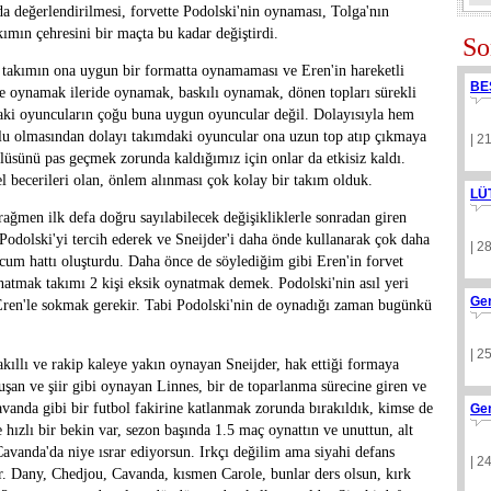
da değerlendirilmesi, forvette Podolski'nin oynaması, Tolga'nın
mın çehresini bir maçta bu kadar değiştirdi.
So
takımın ona uygun bir formatta oynamaması ve Eren'in hareketli
BE
le oynamak ileride oynamak, baskılı oynamak, dönen topları sürekli
ki oyuncuların çoğu buna uygun oyuncular değil. Dolayısıyla hem
ylu olmasından dolayı takımdaki oyuncular ona uzun top atıp çıkmaya
| 2
lüsünü pas geçmek zorunda kaldığımız için onlar da etkisiz kaldı.
 becerileri olan, önlem alınması çok kolay bir takım olduk.
LÜ
ağmen ilk defa doğru sayılabilecek değişikliklerle sonradan giren
Podolski'yi tercih ederek ve Sneijder'i daha önde kullanarak çok daha
| 2
ücum hattı oluşturdu. Daha önce de söylediğim gibi Eren'in forvet
natmak takımı 2 kişi eksik oynatmak demek. Podolski'nin asıl yeri
Ge
 Eren'le sokmak gerekir. Tabi Podolski'nin de oynadığı zaman bugünkü
| 2
kıllı ve rakip kaleye yakın oynayan Sneijder, hak ettiği formaya
uşan ve şiir gibi oynayan Linnes, bir de toparlanma sürecine giren ve
anda gibi bir futbol fakirine katlanmak zorunda bırakıldık, kimse de
Ge
hızlı bir bekin var, sezon başında 1.5 maç oynattın ve unuttun, alt
Cavanda'da niye ısrar ediyorsun. Irkçı değilim ama siyahi defans
| 2
r. Dany, Chedjou, Cavanda, kısmen Carole, bunlar ders olsun, kırk