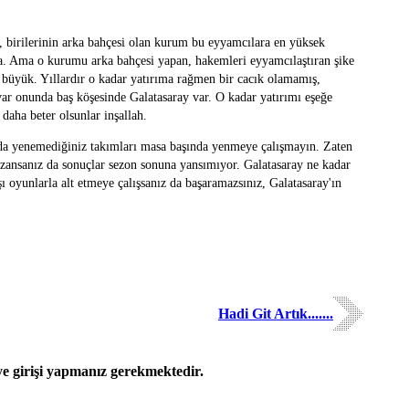
 birilerinin arka bahçesi olan kurum bu eyyamcılara en yüksek
da. Ama o kurumu arka bahçesi yapan, hakemleri eyyamcılaştıran şike
 büyük. Yıllardır o kadar yatırıma rağmen bir cacık olamamış,
 var onunda baş köşesinde Galatasaray var. O kadar yatırımı eşeğe
 daha beter olsunlar inşallah.
da yenemediğiniz takımları masa başında yenmeye çalışmayın. Zaten
kazansanız da sonuçlar sezon sonuna yansımıyor. Galatasaray ne kadar
şı oyunlarla alt etmeye çalışsanız da başaramazsınız, Galatasaray'ın
Hadi Git Artık.......
 girişi yapmanız gerekmektedir.