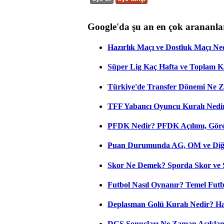
Google'da şu an en çok arananla
Hazırlık Maçı ve Dostluk Maçı Ne
Süper Lig Kaç Hafta ve Toplam 
Türkiye'de Transfer Dönemi Ne Z
TFF Yabancı Oyuncu Kuralı Nedir
PFDK Nedir? PFDK Açılımı, Görev
Puan Durumunda AG, OM ve Diğer
Skor Ne Demek? Sporda Skor ve 
Futbol Nasıl Oynanır? Temel Futb
Deplasman Golü Kuralı Nedir? Ha
DGS Sonuçları Ne Zaman Açıkla