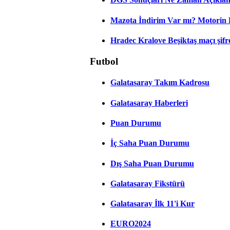
Mazota İndirim Var mı? Motorin 
Hradec Kralove Beşiktaş maçı şifres
Futbol
Galatasaray Takım Kadrosu
Galatasaray Haberleri
Puan Durumu
İç Saha Puan Durumu
Dış Saha Puan Durumu
Galatasaray Fikstürü
Galatasaray İlk 11'i Kur
EURO2024