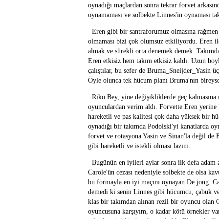
oynadığı maçlardan sonra tekrar forvet arkasın
oynamaması ve solbekte Linnes'in oynaması takı
Eren gibi bir santraforumuz olmasına rağmen 
olmaması bizi çok olumsuz etkiliyordu. Eren i
almak ve sürekli orta denemek demek. Takımda
Eren etkisiz hem takım etkisiz kaldı. Uzun bo
çalıştılar, bu sefer de Bruma_Sneijder_Yasin üç
Öyle olunca tek hücum planı Bruma'nın bireysel
Riko Bey, yine değişikliklerde geç kalmasına r
oyunculardan verim aldı. Forvette Eren yerine 
hareketli ve pas kalitesi çok daha yüksek bir h
oynadığı bir takımda Podolski'yi kanatlarda oy
forvet ve rotasyona Yasin ve Sinan'la değil de
gibi hareketli ve istekli olması lazım.
Bugünün en iyileri aylar sonra ilk defa adam a
Carole'ün cezası nedeniyle solbekte de olsa kav
bu formayla en iyi maçını oynayan De jong. Cav
demedi ki senin Linnes gibi hücumcu, çabuk ve 
klas bir takımdan alınan rezil bir oyuncu olan 
oyuncusuna karşıyım, o kadar kötü örnekler va