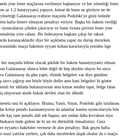
anda yine fener maçlarına verilmeye başlanıyor ve her yönettiği fener
n en az 1-2 hata(eyyam) yapıyor, kimse de bunu ne görüyor ne de
a yönettiği Galatasaray-trabzon maçında Podolski'ye gözü önünde
tesi hafta fenere olmayan penaltıyı veriyor. Başka bir hakem verdiği
 oyuncularını çileden çıkarıyor ve bunu fırsata çeviren fener yine
penaltılar yine cabası. Bir federasyon başkanı çıkıp bir takım
arda kazanacaklardır diye bir açıklama yapar mı durup dururken.
asındaki maçta hakemin eyyam kokan kararlarıyla yeniden lige
ız her maçında lehine olacak şekilde bir hakem hatası(eyyam) olması
usu Galatasaray olunca lehte değil de hep aleyhte oluyor bu sizce
ra Galatasaray da şike yaptı, elimde belgeleri var diye gündem
baş savcı çağırıp sen böyle böyle dedin ama hani belgeleri bi göster
nemli bir iddiada bulunuyorsun ama kimse senden ispat, belge falan
miş oluyorsun sözde hukuk devleti olan bir ülkede.
mesela onu bi açıklayın. Bruma, Yasin, Sinan, Podolski gibi tutulması
adar kolay penaltı kazanamıyoruz da adamlar kazma oyuncularıyla bile
erde kaç tane penaltı aldı tek başına, sen ondan daha kıvraksın niye
tekarın önde gideni de bi siz mi dürüstlük timsalisiniz. Ceza
yere eyyamcı hakemler vermese de alın penaltıyı. Bak geçen hafta
e nasıl yattılar yerlere, çok daha öncelerden alışık olsalar da o maçta