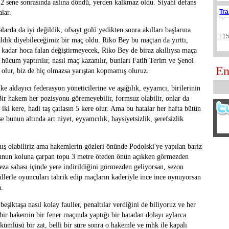
lk 2 sene sonrasında aslına döndü, yerden kalkmaz oldu. Siyahi defans
Tra
lar.
rda da iyi değildik, ofsayt golü yedikten sonra akılları başlarına
| 1
aldık diyebileceğimiz bir maç oldu. Riko Bey bu maçtan da yırttı,
a kadar hoca falan değiştirmeyecek, Riko Bey de biraz akıllıysa maça
 hücum yaptırılır, nasıl maç kazanılır, bunları Fatih Terim ve Şenol
En
yi olur, biz de hiç olmazsa yarıştan kopmamış oluruz.
ke aklayıcı federasyon yöneticilerine ve aşağılık, eyyamcı, birilerinin
r hakem her pozisyonu göremeyebilir, formsuz olabilir, onlar da
 iki kere, hadi taş çatlasın 5 kere olur. Ama bu hatalar her hafta bütün
e bunun altında art niyet, eyyamcılık, haysiyetsizlik, şerefsizlik
olabiliriz ama hakemlerin gözleri önünde Podolski'ye yapılan bariz
cunun koluna çarpan topu 3 metre öteden önün açıkken görmezden
eza sahası içinde yere indirildiğini görmezden geliyorsan, sezon
ullerle oyuncuları tahrik edip maçların kaderiyle ince ince oynuyorsan
n.
şiktaşa nasıl kolay fauller, penaltılar verdiğini de biliyoruz ve her
 bir hakemin bir fener maçında yaptığı bir hatadan dolayı aylarca
kümlüsü bir zat, belli bir süre sonra o hakemle ve mhk ile kapalı