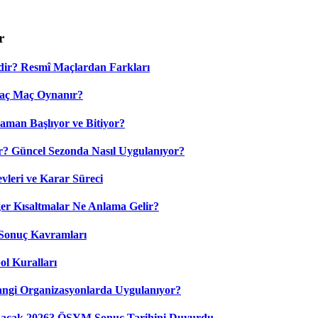
r
dir? Resmî Maçlardan Farkları
Kaç Maç Oynanır?
aman Başlıyor ve Bitiyor?
? Güncel Sezonda Nasıl Uygulanıyor?
leri ve Karar Süreci
 Kısaltmalar Ne Anlama Gelir?
Sonuç Kavramları
ol Kuralları
ngi Organizasyonlarda Uygulanıyor?
nacak 2026? ÖSYM Sonuç Tarihini Duyurdu