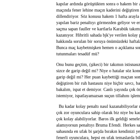
kapılar ardında görüştükten sonra o hakem bir 
maçında fener lehine maçın kaderini değiştire
dillendiriyor. Söz konusu hakem 1 hafta arayl
yapılan bariz penaltıyı görmezden geliyor ve er
saçma sapan fauller ve kartlarla Karabük takımı
kazanıyor. Hibritli sahada bjk'ye verilen kolay 
hakkında sorulan bir soruya önümüzdeki haftal
Bunca maç kaybetmişken hemen o açıklama sonr
tutunmaları tesadüf mü?
Onu bunu geçtim, (şikeci) bir takımın istisnas
sizce de garip değil mi? Niye o hatalar söz kon
garip değil mi? Her puan kaybettiği maçtan son
değiştiren bir ruh hastasını niye hiçbir savcı, 
bakalım, ispat et demiyor. Canlı yayında çok ö
istemiyor, ispatlayamazsan suçun tillahını işle
Bu kadar kolay penaltı nasıl kazanabiliyorlar 
çok zor oyunculara sahip olarak biz niye bu k
çok kolay alabiliyorlar. Baros ilk geldiği senel
alamıyorsun penaltıyı Bruma Efendi. Herkes sah
sahasında en ufak bi şarjda bırakın kendinizi 
fenerli oyunculara, hepsi en ufak temaslarda bil