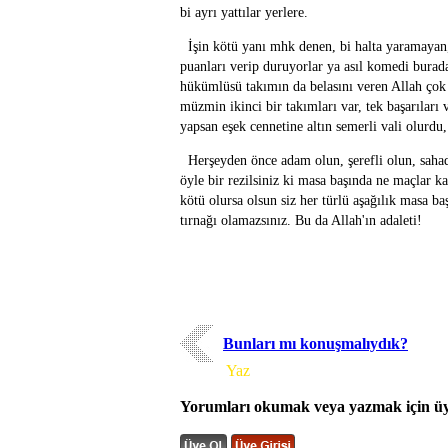
bi ayrı yattılar yerlere.
İşin kötü yanı mhk denen, bi halta yaramayan,
puanları verip duruyorlar ya asıl komedi bura
hükümlüsü takımın da belasını veren Allah çok
müzmin ikinci bir takımları var, tek başarıları
yapsan eşek cennetine altın semerli vali olurdu,
Herşeyden önce adam olun, şerefli olun, saha
öyle bir rezilsiniz ki masa başında ne maçlar 
kötü olursa olsun siz her türlü aşağılık masa ba
tırnağı olamazsınız. Bu da Allah'ın adaleti!
Bunları mı konuşmalıydık?
Yorum
Yaz
Yorumları okumak veya yazmak için üye