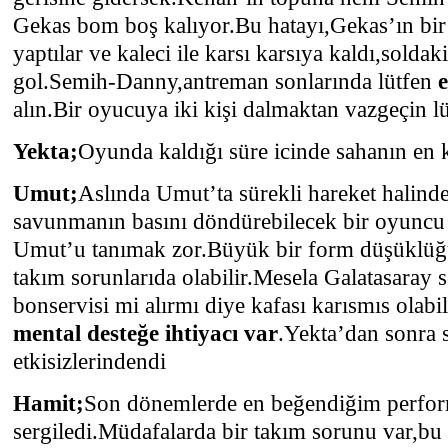
Gekas bom boş kalıyor.Bu hatayı,Gekas’ın bi
yaptılar ve kaleci ile karsı karsıya kaldı,soldak
gol.Semih-Danny,antreman sonlarında lütfen
alın.Bir oyucuya iki kişi dalmaktan vazgeçin lü
Yekta;
Oyunda kaldığı süre icinde sahanın en
Umut;
Aslında Umut’ta sürekli hareket halinde
savunmanın basını döndürebilecek bir oyuncu
Umut’u tanımak zor.Büyük bir form düşüklüğ
takım sorunlarıda olabilir.Mesela Galatasaray
bonservisi mi alırmı diye kafası karısmıs olabil
mental desteğe ihtiyacı var
.Yekta’dan sonra 
etkisizlerindendi
Hamit;
Son dönemlerde en beğendiğim perform
sergiledi.Müdafalarda bir takım sorunu var,bu