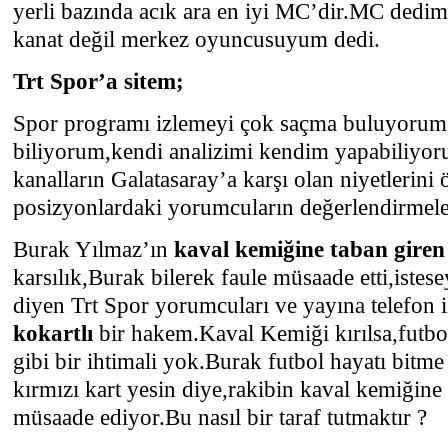
yerli bazında acık ara en iyi MC’dir.MC ded
kanat değil merkez oyuncusuyum dedi.
Trt Spor’a sitem;
Spor programı izlemeyi çok saçma buluyorum
biliyorum,kendi analizimi kendim yapabiliyor
kanalların Galatasaray’a karşı olan niyetlerini 
posizyonlardaki yorumcuların değerlendirmel
Burak Yılmaz’ın
kaval kemiğine taban giren
karsılık,Burak bilerek faule müsaade etti,istese
diyen Trt Spor yorumcuları ve yayına telefon i
kokartlı
bir hakem.Kaval Kemiği kırılsa,futbol
gibi bir ihtimali yok.Burak futbol hayatı bitme
kırmızı kart yesin diye,rakibin kaval kemiğine
müsaade ediyor.Bu nasıl bir taraf tutmaktır ?