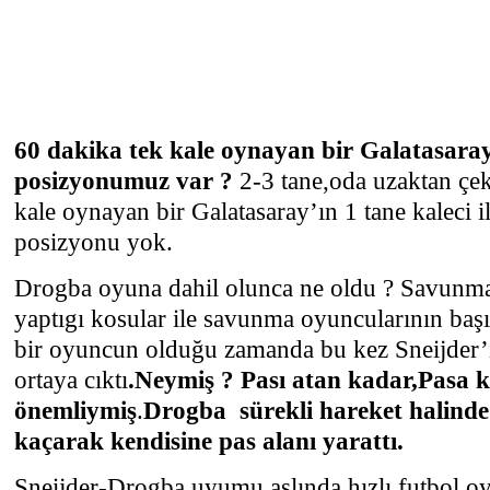
60 dakika tek kale oynayan bir Galatasara
posizyonumuz var ?
2-3 tane,oda uzaktan çeki
kale oynayan bir Galatasaray’ın 1 tane kaleci il
posizyonu yok.
Drogba oyuna dahil olunca ne oldu ? Savunma
yaptıgı kosular ile savunma oyuncularının baş
bir oyuncun olduğu zamanda bu kez Sneijder’i
ortaya cıktı
.Neymiş ?
Pası atan kadar,Pasa 
önemliymiş
.
Drogba sürekli hareket halinde
kaçarak kendisine pas alanı yarattı.
Sneijder-Drogba uyumu aslında hızlı futbol oy