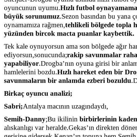
oyuncunun uyumu.
Hızlı futbol oynayamama
büyük sorunumuz
.Sezon basından bu yana ç
oynamamıza rağmen,
tehlikeli bölgede topla
yüzünden bircok macta puanlar kaybettik.
Tek kale oynuyorsun ama son bölgede ağır ha
ediyorsun,sonucunda;
rakip savunmalar raha
yapabiliyor
.Drogba’nın oyuna girisi bir anla
hamlelerini bozdu.
Hızlı hareket eden bir Dro
savunmaların bir anlamda ezberi bozuldu
.D
Birkaç oyuncu analizi;
Sabri;
Antalya macının uzagındaydı,
Semih-Danny
;Bu ikilinin
birbirlerinin kade
alıskanlıgı var heralde.Gekas’ın direkten dön
gerisine gidersek.Kenan’ın topuna hem Semih