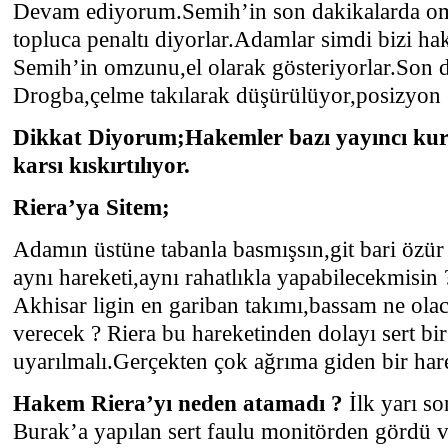
Devam ediyorum.Semih’in son dakikalarda omu
topluca penaltı diyorlar.Adamlar simdi bizi haks
Semih’in omzunu,el olarak gösteriyorlar.Son 
Drogba,çelme takılarak düşürülüyor,posizyon g
Dikkat Diyorum;Hakemler bazı yayıncı kuru
karsı kıskırtılıyor.
Riera’ya Sitem;
Adamın üstüne tabanla basmışsın,git bari özür
aynı hareketi,aynı rahatlıkla yapabilecekmisin
Akhisar ligin en gariban takımı,bassam ne ol
verecek ? Riera bu hareketinden dolayı sert bir 
uyarılmalı.Gerçekten çok ağrıma giden bir hare
Hakem Riera’yı neden atamadı ?
İlk yarı s
Burak’a yapılan sert faulu monitörden gördü v