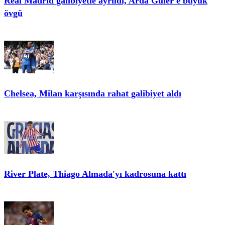
Real Madrid galibiyetle ayrıldı, Arda Güler'e büyük
övgü
Chelsea, Milan karşısında rahat galibiyet aldı
River Plate, Thiago Almada'yı kadrosuna kattı