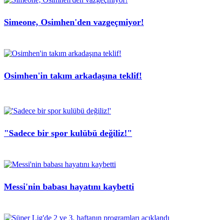
Simeone, Osimhen'den vazgeçmiyor!
Osimhen'in takım arkadaşına teklif!
"Sadece bir spor kulübü değiliz!"
Messi'nin babası hayatını kaybetti