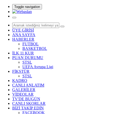
Toggle navigation
ÜYE GİRİŞİ
ANA SAYFA
HABERLER
FUTBOL
BASKETBOL
İLK 11 KUR
PUAN DURUMU
STSL
UEFA Avrupa Ligi
FİKSTÜR
STSL
KADRO
CANLI ANLATIM
GALERİLER
VİDEOLAR
TV'DE BUGÜN
CANLI SKORLAR
BİZİ TAKİP EDİN
FACEBOOK