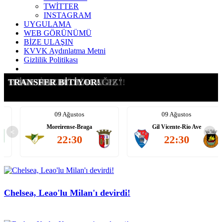
TWİTTER
INSTAGRAM
UYGULAMA
WEB GÖRÜNÜMÜ
BİZE ULAŞIN
KVVK Aydınlatma Metni
Gizlilik Politikası
GOLCÜDE YENİ ROTAMIZ
SİZE DAHA NE DİYELİM!
VEIGA'DAN FLAŞ YANIT
RÖPORTAJA GELMEDİ!
HESABI KAPATILDI!
YÖNETİME BÜYÜK TEPKİ!
"LİGE HAZIR OLACAĞIZ"
TRANSFER BİTİYOR!
09 Ağustos
09 Ağustos
e
Moreirense-Braga
Gil Vicente-Rio Ave
<
>
22:30
22:30
Chelsea, Leao'lu Milan'ı devirdi!