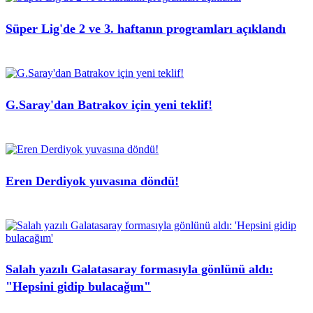
Süper Lig'de 2 ve 3. haftanın programları açıklandı
G.Saray'dan Batrakov için yeni teklif!
Eren Derdiyok yuvasına döndü!
Salah yazılı Galatasaray formasıyla gönlünü aldı:
"Hepsini gidip bulacağım"