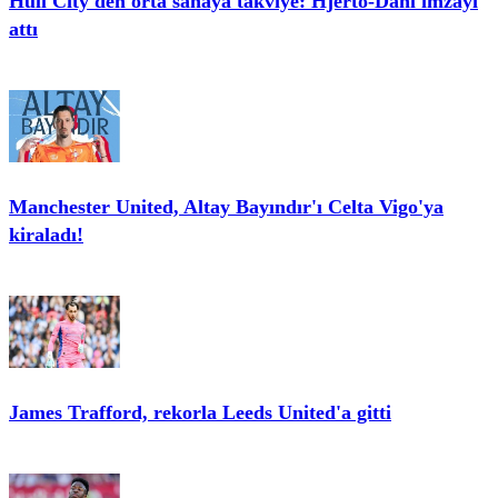
Hull City'den orta sahaya takviye: Hjerto-Dahl imzayı
attı
Manchester United, Altay Bayındır'ı Celta Vigo'ya
kiraladı!
James Trafford, rekorla Leeds United'a gitti