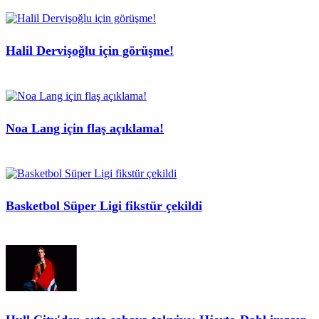
Halil Dervişoğlu için görüşme!
Noa Lang için flaş açıklama!
Basketbol Süper Ligi fikstür çekildi