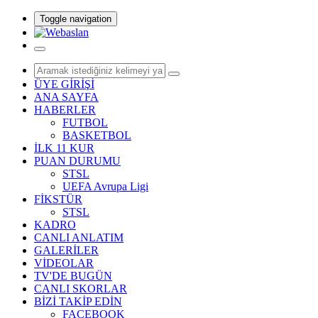
Toggle navigation
ÜYE GİRİŞİ
ANA SAYFA
HABERLER
FUTBOL
BASKETBOL
İLK 11 KUR
PUAN DURUMU
STSL
UEFA Avrupa Ligi
FİKSTÜR
STSL
KADRO
CANLI ANLATIM
GALERİLER
VİDEOLAR
TV'DE BUGÜN
CANLI SKORLAR
BİZİ TAKİP EDİN
FACEBOOK