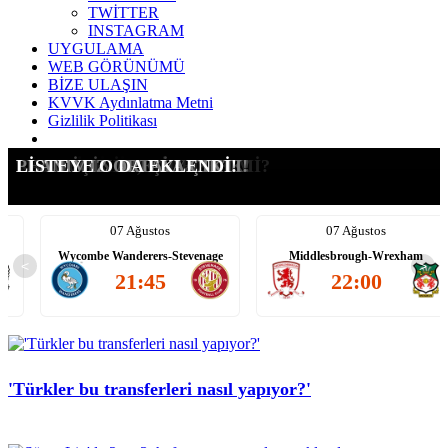
TWİTTER
INSTAGRAM
UYGULAMA
WEB GÖRÜNÜMÜ
BİZE ULAŞIN
KVVK Aydınlatma Metni
Gizlilik Politikası
G.SARAY İÇİN ŞOK KARAR
SÜRPRİZ ADAY: SALIS!
TRANSFERİ YASAKLANDI!
KALACAK MI, GİDECEK Mİ?
LEAO İÇİN ATEŞİ YAKTIK!
PLANIMIZ ORTAYA ÇIKTI!
LİSTEYE O DA EKLENDİ!
07 Ağustos
07 Ağustos
Wycombe Wanderers-Stevenage
Middlesbrough-Wrexham
<
>
21:45
22:00
'Türkler bu transferleri nasıl yapıyor?'