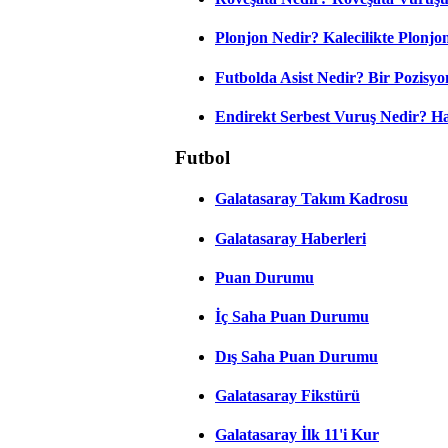
Plonjon Nedir? Kalecilikte Plonjon
Futbolda Asist Nedir? Bir Pozisyo
Endirekt Serbest Vuruş Nedir? H
Futbol
Galatasaray Takım Kadrosu
Galatasaray Haberleri
Puan Durumu
İç Saha Puan Durumu
Dış Saha Puan Durumu
Galatasaray Fikstürü
Galatasaray İlk 11'i Kur