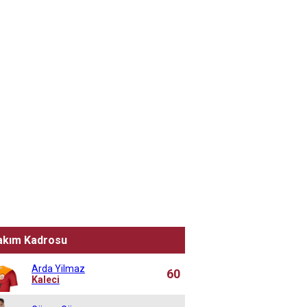
akım Kadrosu
Arda Yilmaz
60
Kaleci