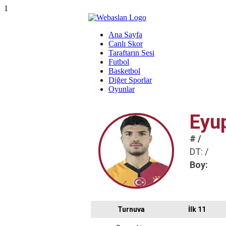
1
Ana Sayfa
Canlı Skor
Taraftarın Sesi
Futbol
Basketbol
Diğer Sporlar
Oyunlar
Eyu
# /
DT: /
Boy:
Turnuva
İlk 11