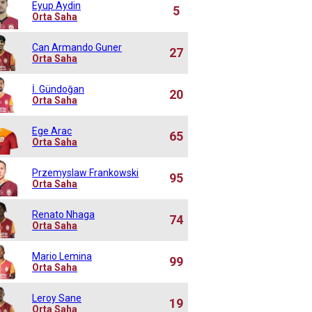
Eyup Aydin
5
Orta Saha
Can Armando Guner
27
Orta Saha
İ. Gündoğan
20
Orta Saha
Ege Arac
65
Orta Saha
Przemyslaw Frankowski
95
Orta Saha
Renato Nhaga
74
Orta Saha
Mario Lemina
99
Orta Saha
Leroy Sane
19
Orta Saha