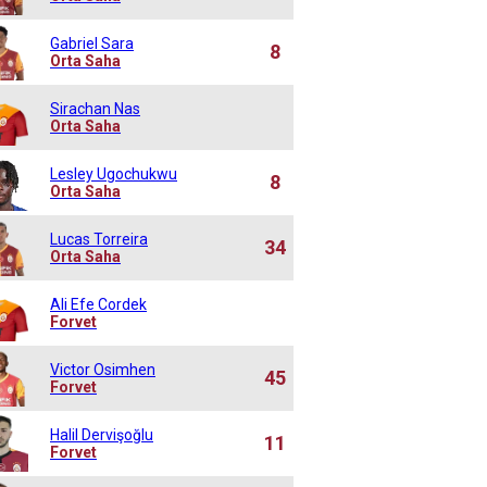
Gabriel Sara
8
Orta Saha
Sirachan Nas
Orta Saha
Lesley Ugochukwu
8
Orta Saha
Lucas Torreira
34
Orta Saha
Ali Efe Cordek
Forvet
Victor Osimhen
45
Forvet
Halil Dervişoğlu
11
Forvet