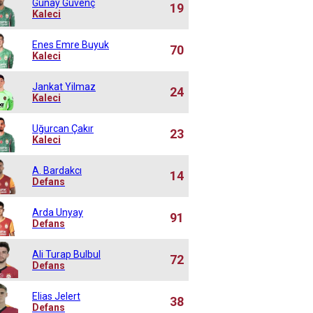
Günay Güvenç
19
Kaleci
Enes Emre Buyuk
70
Kaleci
Jankat Yilmaz
24
Kaleci
Uğurcan Çakır
23
Kaleci
A. Bardakcı
14
Defans
Arda Unyay
91
Defans
Ali Turap Bulbul
72
Defans
Elias Jelert
38
Defans