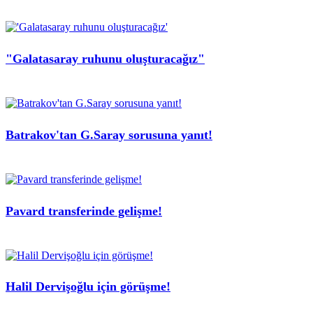
"Galatasaray ruhunu oluşturacağız"
Batrakov'tan G.Saray sorusuna yanıt!
Pavard transferinde gelişme!
Halil Dervişoğlu için görüşme!