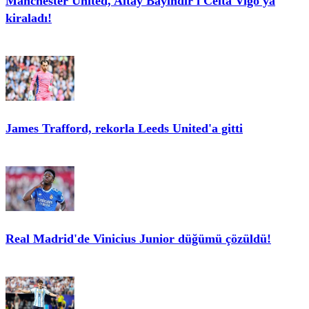
Manchester United, Altay Bayındır'ı Celta Vigo'ya
kiraladı!
James Trafford, rekorla Leeds United'a gitti
Real Madrid'de Vinicius Junior düğümü çözüldü!