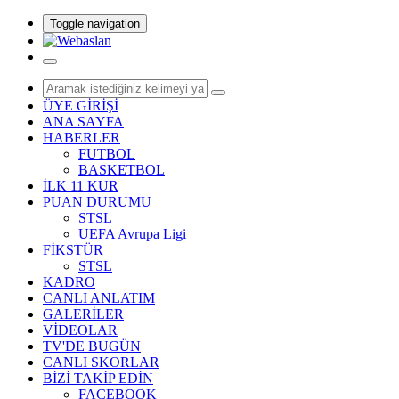
Toggle navigation
ÜYE GİRİŞİ
ANA SAYFA
HABERLER
FUTBOL
BASKETBOL
İLK 11 KUR
PUAN DURUMU
STSL
UEFA Avrupa Ligi
FİKSTÜR
STSL
KADRO
CANLI ANLATIM
GALERİLER
VİDEOLAR
TV'DE BUGÜN
CANLI SKORLAR
BİZİ TAKİP EDİN
FACEBOOK