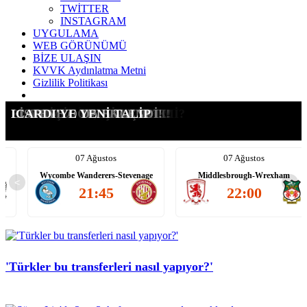
TWİTTER
INSTAGRAM
UYGULAMA
WEB GÖRÜNÜMÜ
BİZE ULAŞIN
KVVK Aydınlatma Metni
Gizlilik Politikası
G.SARAY İÇİN ŞOK KARAR
SÜRPRİZ ADAY: SALIS!
TRANSFERİ YASAKLANDI!
KALACAK MI, GİDECEK Mİ?
LEAO İÇİN ATEŞİ YAKTIK!
PLANIMIZ ORTAYA ÇIKTI!
LİSTEYE O DA EKLENDİ!
ICARDI'YE YENİ TALİP
07 Ağustos
07 Ağustos
Wycombe Wanderers-Stevenage
Middlesbrough-Wrexham
<
>
21:45
22:00
'Türkler bu transferleri nasıl yapıyor?'