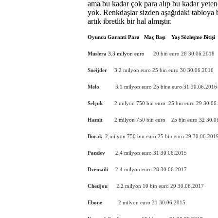
ama bu kadar çok para alıp bu kadar yeten
yok. Renkdaşlar sizden aşağıdaki tabloya b
artık ibretlik bir hal almıştır.
Oyuncu
Garanti Para
Maç Başı
Yaş
Sözleşme Bitişi
Muslera
3.3 milyon euro
20 bin euro
28
30.06.2018
Sneijder
3.2 milyon euro
25 bin euro
30
30.06.2016
Melo
3.1 milyon euro
25 bine euro
31
30.06.2016
Selçuk
2 milyon 750 bin euro
25 bin euro
29
30.06
Hamit
2 milyon 750 bin euro
25 bin euro
32
30.0
Burak
2 milyon 750 bin euro
25 bin euro
2
9
30.06.201
Pandev
2.4 milyon euro
31
30.06.2015
Dzemaili
2.4 milyon euro
28
30.06.2017
Chedjou
2.2 milyon
10 bin euro
29
30.06.2017
Eboue
2 milyon euro
31
30.06.2015