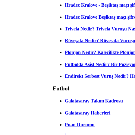
Hradec Kralove - Beşiktaş maçı şifre
Hradec Kralove Beşiktaş maçı şifr
Trivela Nedir? Trivela Vuruşu Nası
Röveşata Nedir? Röveşata Vuruşu 
Plonjon Nedir? Kalecilikte Plonjon
Futbolda Asist Nedir? Bir Pozisyo
Endirekt Serbest Vuruş Nedir? H
Futbol
Galatasaray Takım Kadrosu
Galatasaray Haberleri
Puan Durumu