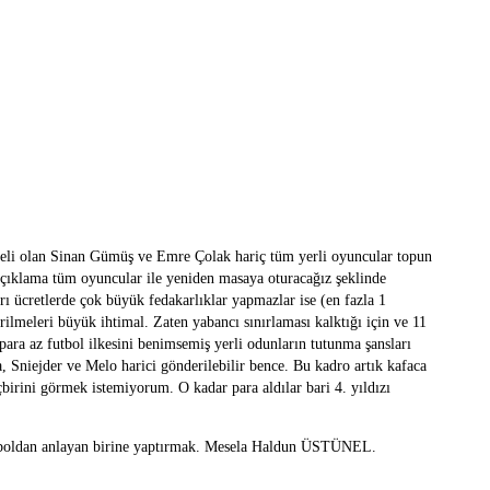
iyeli olan Sinan Gümüş ve Emre Çolak hariç tüm yerli oyuncular topun
açıklama tüm oyuncular ile yeniden masaya oturacağız şeklinde
rı ücretlerde çok büyük fedakarlıklar yapmazlar ise (en fazla 1
ilmeleri büyük ihtimal. Zaten yabancı sınırlaması kalktığı için ve 11
ara az futbol ilkesini benimsemiş yerli odunların tutunma şansları
 Sniejder ve Melo harici gönderilebilir bence. Bu kadro artık kafaca
irini görmek istemiyorum. O kadar para aldılar bari 4. yıldızı
utboldan anlayan birine yaptırmak. Mesela Haldun ÜSTÜNEL.