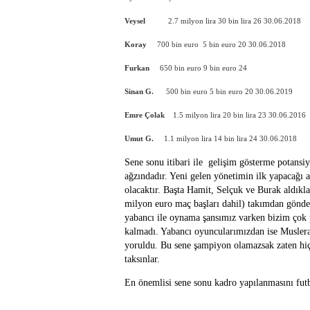
Veysel
2.7 milyon lira
30 bin lira
26
30.06.2018
Koray
700 bin euro
5 bin euro
20
30.06.2018
Furkan
650 bin euro
9 bin euro
24
Sinan G.
500 bin euro
5 bin euro
20
30.06.2019
Emre Çolak
1.5 milyon lira
20 bin lira
23
30.06.2016
Umut G.
1.1 milyon lira
14 bin lira
24
30.06.2018
Sene sonu itibari ile gelişim gösterme potans
ağzındadır. Yeni gelen yönetimin ilk yapacağı 
olacaktır. Başta Hamit, Selçuk ve Burak aldıkla
milyon euro maç başları dahil) takımdan gönder
yabancı ile oynama şansımız varken bizim çok p
kalmadı. Yabancı oyuncularımızdan ise Muslera,
yoruldu. Bu sene şampiyon olamazsak zaten hiçb
taksınlar.
En önemlisi sene sonu kadro yapılanmasını f