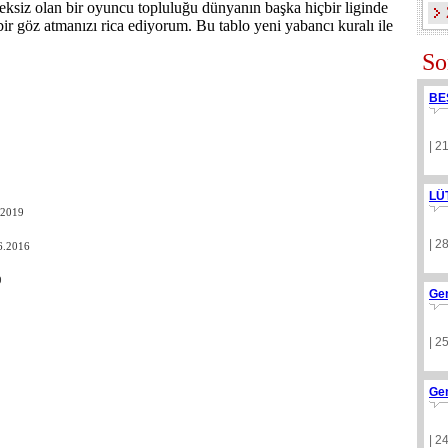
eksiz olan bir oyuncu topluluğu dünyanın başka hiçbir liginde
ir göz atmanızı rica ediyorum. Bu tablo yeni yabancı kuralı ile
So
BE
| 2
LÜ
.2019
| 2
6.2016
9
Ge
| 2
Ge
| 2