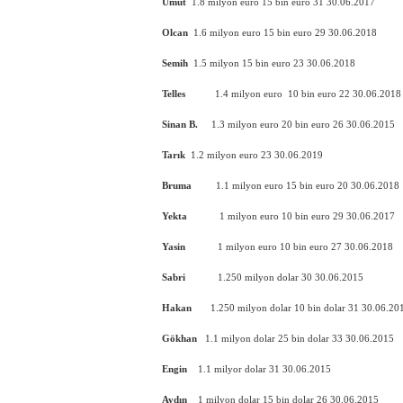
Umut
1.8 milyon euro
15 bin euro
3
1
30.06.2017
Olcan
1.6 milyon euro
15 bin euro
29
30.06.2018
Semih
1.5 milyon
15 bin euro
23
30.06.2018
Telles
1.4 milyon euro
10 bin euro
22
30.06.2018
Sinan B.
1.3 milyon euro
20 bin euro
26
30.06.2015
Tarık
1.2 milyon euro
23
30.06.2019
Bruma
1.1 milyon euro
15 bin euro
20
30.06.2018
Yekta
1
milyon euro
10 bin euro
29
30.06.2017
Yasin
1 milyon euro
10 bin euro
27
30.06.2018
Sabri
1.250 milyon dolar
30
30.06.2015
Hakan
1.250 milyon dolar
10 bin dolar
31
30.06.20
Gökhan
1.1 milyon dolar
25 bin dolar
33
30.06.2015
Engin
1.1 milyor dolar
3
1
30.06.2015
Aydın
1 milyon dolar
15 bin dolar
26
30.06.2015