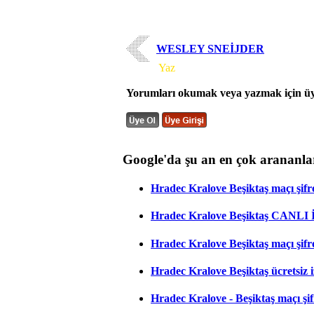
WESLEY SNEİJDER
Yorum
Yaz
Yorumları okumak veya yazmak için üye
Google'da şu an en çok arananla
Hradec Kralove Beşiktaş maçı şifres
Hradec Kralove Beşiktaş CANLI
Hradec Kralove Beşiktaş maçı şifr
Hradec Kralove Beşiktaş ücretsiz i
Hradec Kralove - Beşiktaş maçı şifr