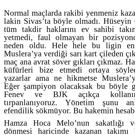
Normal maçlarda rakibi yenmeniz kazan
lakin Sivas’ta böyle olmadı. Hüseyi
tüm takdir haklarını ev sahibi tak
yetmedi, faul olmayan bir pozisyo
neden oldu. Hele hele bu ligin en 
Muslera’ya verdiği sarı kart çileden çı
maç ana avrat söver gıkları çıkmaz. Hat
küfürleri bize etmedi ortaya söyle
yazarlar ama ne hikmetse Muslera’ya
Eğer şampiyon olacaksak bu böyle g
Fenev ve BJK açıkça kollanı
tırpanlanıyoruz. Yönetim şunu a
efendilik sökmüyor. Bu hakemin hesabı
Hamza Hoca Melo’nun sakatlığı ve
dönmesi haricinde kazanan takımı