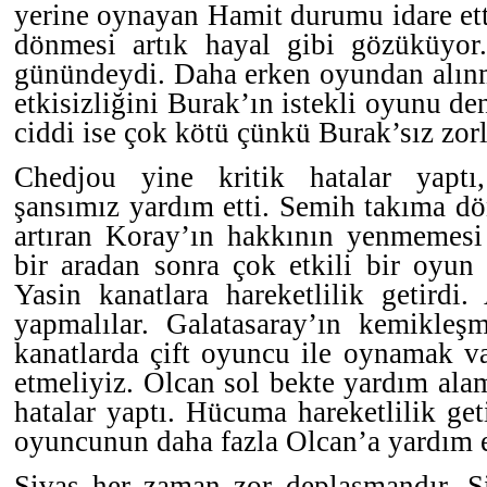
yerine oynayan Hamit durumu idare ett
dönmesi artık hayal gibi gözüküyor
günündeydi. Daha erken oyundan alınm
etkisizliğini Burak’ın istekli oyunu de
ciddi ise çok kötü çünkü Burak’sız zor
Chedjou yine kritik hatalar yaptı
şansımız yardım etti. Semih takıma d
artıran Koray’ın hakkının yenmemesi
bir aradan sonra çok etkili bir oyun
Yasin kanatlara hareketlilik getirdi
yapmalılar. Galatasaray’ın kemikleş
kanatlarda çift oyuncu ile oynamak va
etmeliyiz. Olcan sol bekte yardım ala
hatalar yaptı. Hücuma hareketlilik ge
oyuncunun daha fazla Olcan’a yardım e
Sivas her zaman zor deplasmandır. Si