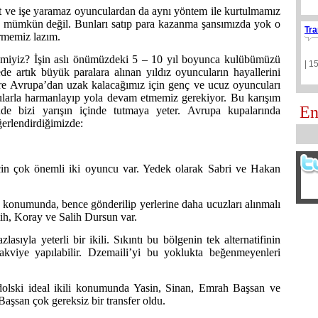
 ve işe yaramaz oyunculardan da aynı yöntem ile kurtulmamız
z mümkün değil. Bunları satıp para kazanma şansımızda yok o
Tra
rmemiz lazım.
lir miyiz? İşin aslı önümüzdeki 5 – 10 yıl boyunca kulübümüzü
| 1
de artık büyük paralara alınan yıldız oyuncuların hayallerini
e Avrupa’dan uzak kalacağımız için genç ve ucuz oyuncuları
ularla harmanlayıp yola devam etmemiz gerekiyor. Bu karışım
En
nde bizi yarışın içinde tutmaya yeter. Avrupa kupalarında
erlendirdiğimizde:
çin çok önemli iki oyuncu var. Yedek olarak Sabri ve Hakan
i konumunda, bence gönderilip yerlerine daha ucuzları alınmalı
mih, Koray ve Salih Dursun var.
asıyla yeterli bir ikili. Sıkıntı bu bölgenin tek alternatifinin
kviye yapılabilir. Dzemaili’yi bu yoklukta beğenmeyenleri
olski ideal ikili konumunda Yasin, Sinan, Emrah Başsan ve
 Başsan çok gereksiz bir transfer oldu.