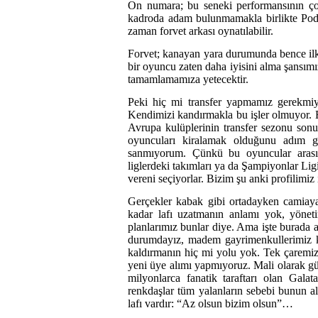
On numara; bu seneki performansının ço
kadroda adam bulunmamakla birlikte Pod
zaman forvet arkası oynatılabilir.
Forvet; kanayan yara durumunda bence il
bir oyuncu zaten daha iyisini alma şansım
tamamlamamıza yetecektir.
Peki hiç mi transfer yapmamız gerekmiy
Kendimizi kandırmakla bu işler olmuyor. En
Avrupa kulüplerinin transfer sezonu son
oyuncuları kiralamak olduğunu adım gi
sanmıyorum. Çünkü bu oyuncular arasında
liglerdeki takımları ya da Şampiyonlar Lig
vereni seçiyorlar. Bizim şu anki profilimiz
Gerçekler kabak gibi ortadayken camiaya
kadar lafı uzatmanın anlamı yok, yönet
planlarımız bunlar diye. Ama işte burada 
durumdayız, madem gayrimenkullerimiz kı
kaldırmanın hiç mi yolu yok. Tek çaremi
yeni üye alımı yapmıyoruz. Mali olarak gü
milyonlarca fanatik taraftarı olan Gal
renkdaşlar tüm yalanların sebebi bunun alt
lafı vardır: “Az olsun bizim olsun”…