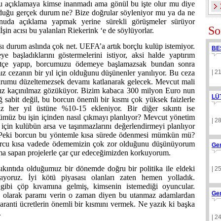
 bu açıklamaya kimse inanmadı ama gönül bu işte olur mu diye
duğu gerçek durum ne? Bize doğrular söyleniyor mu ya da ne
da açıklama yapmak yerine sürekli görüşmeler sürüyor
So
İşin acısı bu yalanları Riekerink ‘e de söylüyorlar.
ı durum aslında çok net. UEFA’a artık borçlu kulüp istemiyor.
BE
 başladıklarını göstermelerini istiyor, aksi halde yaptırım
bütçe yapıp, borcumuzu ödemeye başlamazsak bundan sonra
ız cezanın bir yıl için olduğunu düşünenler yanılıyor. Bu ceza
| 2
e durumu düzeltemezsek devamı katlanarak gelecek. Mevcut mali
amız kaçınılmaz gözüküyor. Bizim kabaca 300 milyon Euro nun
LÜ
sabit değil, bu borcun önemli bir kısmı çok yüksek faizlerle
z her yıl üstüne %10-15 ekleniyor. Bir diğer sıkıntı ise
übümüz bu işin içinden nasıl çıkmayı planlıyor? Mevcut yönetim
| 2
çin kulübün arsa ve taşınmazlarını değerlendirmeyi planlıyor
r. Peki borcun bu yöntemle kısa sürede ödenmesi mümkün mü?
borcu kısa vadede ödememizin çok zor olduğunu düşünüyorum
Ge
açma sapan projelerle çar çur edeceğimizden korkuyorum.
ıkıntıda olduğumuz bir dönemde doğru bir politika ile eldeki
| 2
şıyoruz. İyi kötü piyasası olanları zaten hemen yolladık.
ibi çöp kıvamına gelmiş, kimsenin istemediği oyuncular.
Ge
p olarak paramı verin o zaman diyen bu utanmaz adamlardan
aranti ücretlerin önemli bir kısmını vermek. Ne yazık ki başka
.
| 2