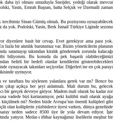
k daha iyi olması umuduyla Sneijder, yedeği olarak mevcut
olski, Yasin, Emrah Başsan, hatta Selçuk ve Dzemaili zaman
k tercihimiz Sinan Gümüş olmalı. Bu pozisyonu oynayabilecek
ız da yok. Podolski, Yasin, Berk İsmail Türkiye Liginde sezonu
or diyenlere basit bir cevap. Evet gerekiyor ama para yok.
 fazla bir atımlık barutumuz var. Bizim yöneticilerin planının
unda satamayıp takımdan kiralık göndermek zorunda kalacağı
bi biliyorum. Bu konuda da pek başarılı olabileceğimizi
n belirli bir hedefi olanlar kendilerini gösterebilecekleri
inde oynayacak takımları seçiyorlar. Diğerleri ise en çok parayı
 ikisinde uymuyor.
 ve taraftara bu söylenen yalanlara gerek var mı? Bence bu
im çıkıp açıkça her şeyi anlatmalı. Mali durum bu, gelecek
acı bir gerçek devreye giriyor. Madem mali olarak bu kadar zor
sa vadede bizi kurtaramıyor, peki kulübü mali olarak ayağa
z küçülmek mi? Neden bizde Avrupa’nın önemli kulüpleri gibi
çlü olan kulüplerin yüzbinlerce üyesi varken, dünya genelinde
atasaray neden sadece 8500 üye ile yola devam ediyor. İşte
ında yatıyor. Medar-ı iftihar kaynağımız liselilerin meşhur bir