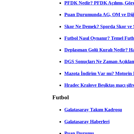
PFDK Nedir? PFDK Açılımı, Görev
Puan Durumunda AG, OM ve Diğer
Skor Ne Demek? Sporda Skor ve 
Futbol Nasıl Oynanır? Temel Futb
Deplasman Golü Kuralı Nedir? Ha
DGS Sonuçları Ne Zaman Açıkla
Mazota İndirim Var mı? Motorin 
Hradec Kralove Beşiktaş maçı şifres
Futbol
Galatasaray Takım Kadrosu
Galatasaray Haberleri
Puan Durumu