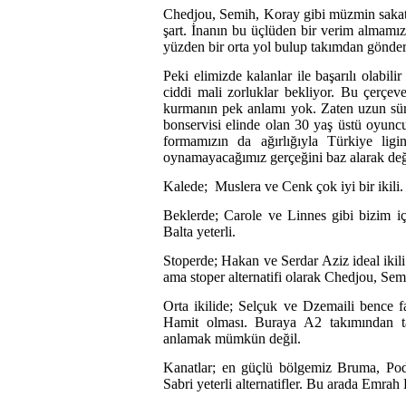
Chedjou, Semih, Koray gibi müzmin sakat
şart. İnanın bu üçlüden bir verim almamı
yüzden bir orta yol bulup takımdan gönde
Peki elimizde kalanlar ile başarılı olabi
ciddi mali zorluklar bekliyor. Bu çerçeve
kurmanın pek anlamı yok. Zaten uzun sür
bonservisi elinde olan 30 yaş üstü oyunc
formamızın da ağırlığıyla Türkiye ligi
oynamayacağımız gerçeğini baz alarak değ
Kalede; Muslera ve Cenk çok iyi bir ikili.
Beklerde; Carole ve Linnes gibi bizim i
Balta yeterli.
Stoperde; Hakan ve Serdar Aziz ideal ikil
ama stoper alternatifi olarak Chedjou, Se
Orta ikilide; Selçuk ve Dzemaili bence fazl
Hamit olması. Buraya A2 takımından ta
anlamak mümkün değil.
Kanatlar; en güçlü bölgemiz Bruma, Pod
Sabri yeterli alternatifler. Bu arada Emrah