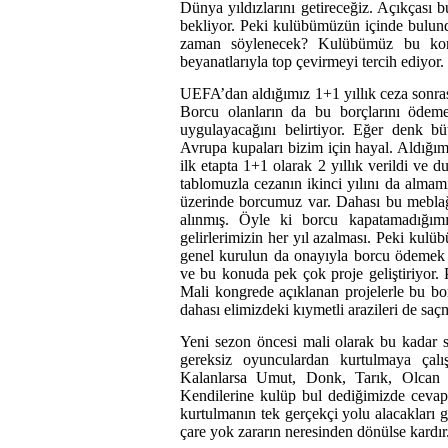
Dünya yıldızlarını getireceğiz. Açıkçası
bekliyor. Peki kulübümüzün içinde bulun
zaman söylenecek? Kulübümüz bu konu
beyanatlarıyla top çevirmeyi tercih ediyor. 
UEFA’dan aldığımız 1+1 yıllık ceza sonras
Borcu olanların da bu borçlarını ödemeye
uygulayacağını belirtiyor. Eğer denk 
Avrupa kupaları bizim için hayal. Aldığım
ilk etapta 1+1 olarak 2 yıllık verildi v
tablomuzla cezanın ikinci yılını da alm
üzerinde borcumuz var. Dahası bu meblağ 
alınmış. Öyle ki borcu kapatamadığımı
gelirlerimizin her yıl azalması. Peki kul
genel kurulun da onayıyla borcu ödemek i
ve bu konuda pek çok proje geliştiriyo
Mali kongrede açıklanan projelerle bu 
dahası elimizdeki kıymetli arazileri de s
Yeni sezon öncesi mali olarak bu kadar s
gereksiz oyunculardan kurtulmaya çalı
Kalanlarsa Umut, Donk, Tarık, Olcan g
Kendilerine kulüp bul dediğimizde ceva
kurtulmanın tek gerçekçi yolu alacakları g
çare yok zararın neresinden dönülse kardır