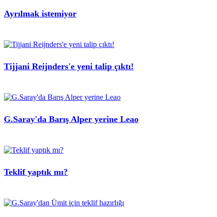
Ayrılmak istemiyor
Tijjani Reijnders'e yeni talip çıktı!
G.Saray'da Barış Alper yerine Leao
Teklif yaptık mı?