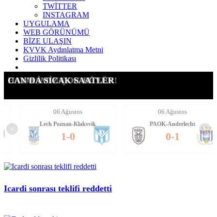
TWİTTER
INSTAGRAM
UYGULAMA
WEB GÖRÜNÜMÜ
BİZE ULAŞIN
KVVK Aydınlatma Metni
Gizlilik Politikası
ICARDI'YE YENİ TALİP
SUÇ DUYURUSU YAPTIK!
G.SARAY İÇİN AÇIKLAMA
LEAO ALEV ALEV!!!!
FORVETE İKİ ADAY!
DAVINSON'DA NOKTA!
HAYALİMİZ ÇOK BÜYÜK!
CAN'DA SICAK SAATLER
06 Ağustos
06 Ağustos
Lech Poznan-Klaksvik
PAOK-Anderlecht
<
>
1-0
0-1
Icardi sonrası teklifi reddetti