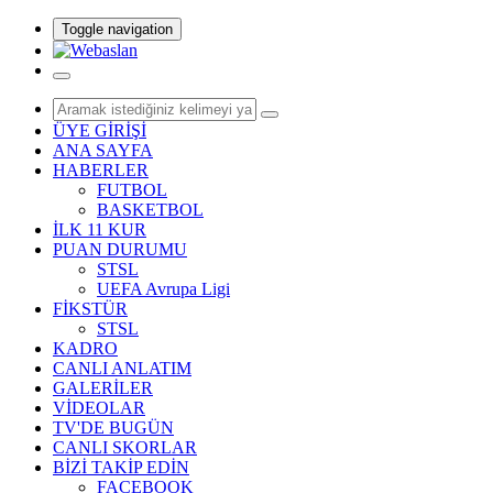
Toggle navigation
ÜYE GİRİŞİ
ANA SAYFA
HABERLER
FUTBOL
BASKETBOL
İLK 11 KUR
PUAN DURUMU
STSL
UEFA Avrupa Ligi
FİKSTÜR
STSL
KADRO
CANLI ANLATIM
GALERİLER
VİDEOLAR
TV'DE BUGÜN
CANLI SKORLAR
BİZİ TAKİP EDİN
FACEBOOK