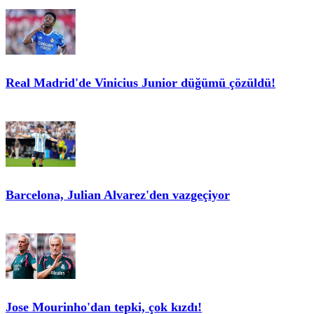
Real Madrid'de Vinicius Junior düğümü çözüldü!
Barcelona, Julian Alvarez'den vazgeçiyor
Jose Mourinho'dan tepki, çok kızdı!