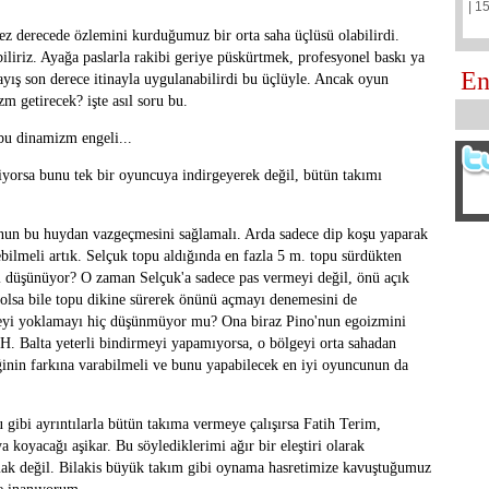
| 1
 derecede özlemini kurduğumuz bir orta saha üçlüsü olabilirdi.
iliriz. Ayağa paslarla rakibi geriye püskürtmek, profesyonel baskı ya
En
layış son derece itinayla uygulanabilirdi bu üçlüyle. Ancak oyun
 getirecek? işte asıl soru bu.
 bu dinamizm engeli...
iyorsa bunu tek bir oyuncuya indirgeyerek değil, bütün takımı
Onun bu huydan vazgeçmesini sağlamalı. Arda sadece dip koşu yaparak
bilmeli artık. Selçuk topu aldığında en fazla 5 m. topu sürdükten
 düşünüyor? O zaman Selçuk'a sadece pas vermeyi değil, önü açık
 olsa bile topu dikine sürerek önünü açmayı denemesini de
aleyi yoklamayı hiç düşünmüyor mu? Ona biraz Pino'nun egoizmini
H. Balta yeterli bindirmeyi yapamıyorsa, o bölgeyi orta sahadan
eğinin farkına varabilmeli ve bunu yapabilecek en iyi oyuncunun da
 gibi ayrıntılarla bütün takıma vermeye çalışırsa Fatih Terim,
a koyacağı aşikar. Bu söylediklerimi ağır bir eleştiri olarak
ak değil. Bilakis büyük takım gibi oynama hasretimize kavuştuğumuz