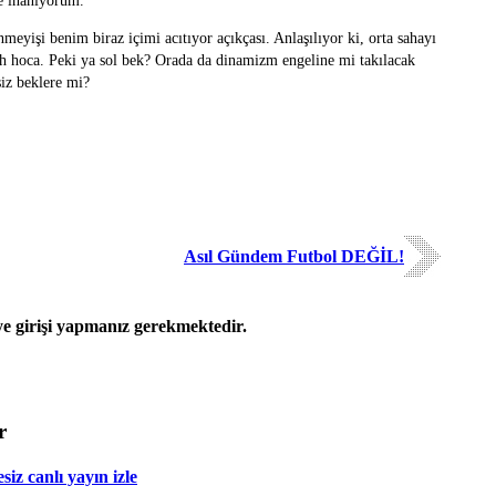
ne inanıyorum.
eyişi benim biraz içimi acıtıyor açıkçası. Anlaşılıyor ki, orta sahayı
h hoca. Peki ya sol bek? Orada da dinamizm engeline mi takılacak
siz beklere mi?
Asıl Gündem Futbol DEĞİL!
 girişi yapmanız gerekmektedir.
r
iz canlı yayın izle