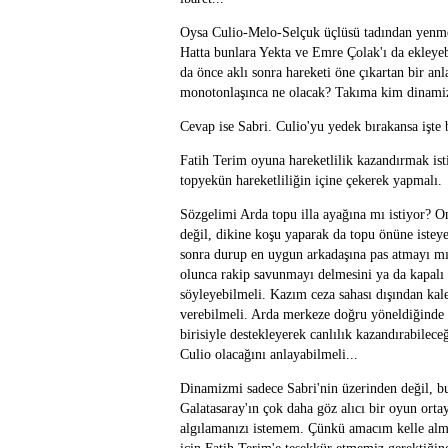
Oysa Culio-Melo-Selçuk üçlüsü tadından yenmez
Hatta bunlara Yekta ve Emre Çolak'ı da ekleyeb
da önce aklı sonra hareketi öne çıkartan bir an
monotonlaşınca ne olacak? Takıma kim dinamizm
Cevap ise Sabri. Culio'yu yedek bırakansa işte
Fatih Terim oyuna hareketlilik kazandırmak ist
topyekün hareketliliğin içine çekerek yapmalı.
Sözgelimi Arda topu illa ayağına mı istiyor? 
değil, dikine koşu yaparak da topu önüne isteye
sonra durup en uygun arkadaşına pas atmayı mı
olunca rakip savunmayı delmesini ya da kapalı
söyleyebilmeli. Kazım ceza sahası dışından k
verebilmeli. Arda merkeze doğru yöneldiğinde 
birisiyle destekleyerek canlılık kazandırabilec
Culio olacağını anlayabilmeli...
Dinamizmi sadece Sabri'nin üzerinden değil, bu
Galatasaray'ın çok daha göz alıcı bir oyun ortay
algılamanızı istemem. Çünkü amacım kelle alm