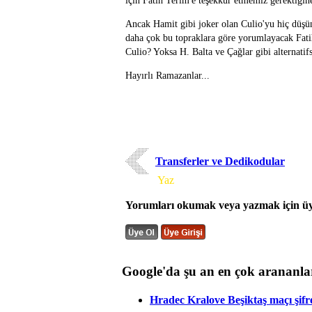
için Fatih Terim'e teşekkür etmemiz gerektiği
Ancak Hamit gibi joker olan Culio'yu hiç düşünm
daha çok bu topraklara göre yorumlayacak Fati
Culio? Yoksa H. Balta ve Çağlar gibi alternatif
Hayırlı Ramazanlar...
Transferler ve Dedikodular
Yorum
Yaz
Yorumları okumak veya yazmak için üye
Google'da şu an en çok arananla
Hradec Kralove Beşiktaş maçı şifres