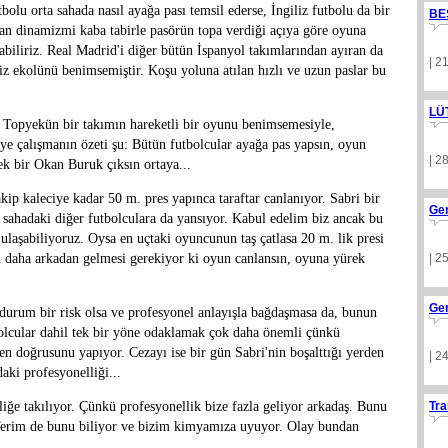
tbolu orta sahada nasıl ayağa pası temsil ederse, İngiliz futbolu da bir
BE
an dinamizmi kaba tabirle pasörün topa verdiği açıya göre oyuna
abiliriz. Real Madrid'i diğer bütün İspanyol takımlarından ayıran da
| 2
 ekolünü benimsemiştir. Koşu yoluna atılan hızlı ve uzun paslar bu
LÜ
. Topyekün bir takımın hareketli bir oyunu benimsemesiyle,
eye çalışmanın özeti şu: Bütün futbolcular ayağa pas yapsın, oyun
| 2
ek bir Okan Buruk çıksın ortaya...
rakip kaleciye kadar 50 m. pres yapınca taraftar canlanıyor. Sabri bir
Ge
i sahadaki diğer futbolculara da yansıyor. Kabul edelim biz ancak bu
 ulaşabiliyoruz. Oysa en uçtaki oyuncunun taş çatlasa 20 m. lik presi
in daha arkadan gelmesi gerekiyor ki oyun canlansın, oyuna yürek
| 2
Ge
 durum bir risk olsa ve profesyonel anlayışla bağdaşmasa da, bunun
bolcular dahil tek bir yöne odaklamak çok daha önemli çünkü
en doğrusunu yapıyor. Cezayı ise bir gün Sabri'nin boşalttığı yerden
| 2
daki profesyonelliği...
iğe takılıyor. Çünkü profesyonellik bize fazla geliyor arkadaş. Bunu
Tra
 Terim de bunu biliyor ve bizim kimyamıza uyuyor. Olay bundan