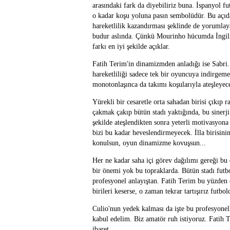
arasındaki fark da diyebiliriz buna. İspanyol fu
o kadar koşu yoluna pasın sembolüdür. Bu açıd
hareketlilik kazandırması şeklinde de yorumlay
budur aslında. Çünkü Mourinho hücumda İngiliz
farkı en iyi şekilde açıklar.
Fatih Terim'in dinamizmden anladığı ise Sabri
hareketliliği sadece tek bir oyuncuya indirgem
monotonlaşınca da takımı koşularıyla ateşleyec
Yürekli bir cesaretle orta sahadan birisi çıkıp 
çakmak çakıp bütün stadı yaktığında, bu sinerj
şekilde ateşlendikten sonra yeterli motivasyona
bizi bu kadar heveslendirmeyecek. İlla birisin
konulsun, oyun dinamizme kovuşsun...
Her ne kadar saha içi görev dağılımı gereği bu
bir önemi yok bu topraklarda. Bütün stadı fut
profesyonel anlayıştan. Fatih Terim bu yüzden 
birileri keserse, o zaman tekrar tartışırız futbol
Culio'nun yedek kalması da işte bu profesyonell
kabul edelim. Biz amatör ruh istiyoruz. Fatih
ibaret...